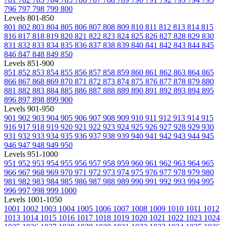
796
797
798
799
800
Levels 801-850
801
802
803
804
805
806
807
808
809
810
811
812
813
814
815
816
817
818
819
820
821
822
823
824
825
826
827
828
829
830
831
832
833
834
835
836
837
838
839
840
841
842
843
844
845
846
847
848
849
850
Levels 851-900
851
852
853
854
855
856
857
858
859
860
861
862
863
864
865
866
867
868
869
870
871
872
873
874
875
876
877
878
879
880
881
882
883
884
885
886
887
888
889
890
891
892
893
894
895
896
897
898
899
900
Levels 901-950
901
902
903
904
905
906
907
908
909
910
911
912
913
914
915
916
917
918
919
920
921
922
923
924
925
926
927
928
929
930
931
932
933
934
935
936
937
938
939
940
941
942
943
944
945
946
947
948
949
950
Levels 951-1000
951
952
953
954
955
956
957
958
959
960
961
962
963
964
965
966
967
968
969
970
971
972
973
974
975
976
977
978
979
980
981
982
983
984
985
986
987
988
989
990
991
992
993
994
995
996
997
998
999
1000
Levels 1001-1050
1001
1002
1003
1004
1005
1006
1007
1008
1009
1010
1011
1012
1013
1014
1015
1016
1017
1018
1019
1020
1021
1022
1023
1024