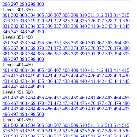
296
297
298
299
300
Levels 301-350
301
302
303
304
305
306
307
308
309
310
311
312
313
314
315
316
317
318
319
320
321
322
323
324
325
326
327
328
329
330
331
332
333
334
335
336
337
338
339
340
341
342
343
344
345
346
347
348
349
350
Levels 351-400
351
352
353
354
355
356
357
358
359
360
361
362
363
364
365
366
367
368
369
370
371
372
373
374
375
376
377
378
379
380
381
382
383
384
385
386
387
388
389
390
391
392
393
394
395
396
397
398
399
400
Levels 401-450
401
402
403
404
405
406
407
408
409
410
411
412
413
414
415
416
417
418
419
420
421
422
423
424
425
426
427
428
429
430
431
432
433
434
435
436
437
438
439
440
441
442
443
444
445
446
447
448
449
450
Levels 451-500
451
452
453
454
455
456
457
458
459
460
461
462
463
464
465
466
467
468
469
470
471
472
473
474
475
476
477
478
479
480
481
482
483
484
485
486
487
488
489
490
491
492
493
494
495
496
497
498
499
500
Levels 501-550
501
502
503
504
505
506
507
508
509
510
511
512
513
514
515
516
517
518
519
520
521
522
523
524
525
526
527
528
529
530
531
532
533
534
535
536
537
538
539
540
541
542
543
544
545