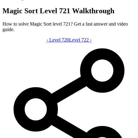
Magic Sort Level 721 Walkthrough
How to solve Magic Sort level 721? Get a fast answer and video
guide.
‹
Level 720
Magic Sort level 721 video guide
Level 722
›