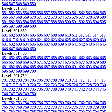
546
547
548
549
550
Levels 551-600
551
552
553
554
555
556
557
558
559
560
561
562
563
564
565
566
567
568
569
570
571
572
573
574
575
576
577
578
579
580
581
582
583
584
585
586
587
588
589
590
591
592
593
594
595
596
597
598
599
600
Levels 601-650
601
602
603
604
605
606
607
608
609
610
611
612
613
614
615
616
617
618
619
620
621
622
623
624
625
626
627
628
629
630
631
632
633
634
635
636
637
638
639
640
641
642
643
644
645
646
647
648
649
650
Levels 651-700
651
652
653
654
655
656
657
658
659
660
661
662
663
664
665
666
667
668
669
670
671
672
673
674
675
676
677
678
679
680
681
682
683
684
685
686
687
688
689
690
691
692
693
694
695
696
697
698
699
700
Levels 701-750
701
702
703
704
705
706
707
708
709
710
711
712
713
714
715
716
717
718
719
720
721
722
723
724
725
726
727
728
729
730
731
732
733
734
735
736
737
738
739
740
741
742
743
744
745
746
747
748
749
750
Levels 751-800
751
752
753
754
755
756
757
758
759
760
761
762
763
764
765
766
767
768
769
770
771
772
773
774
775
776
777
778
779
780
781
782
783
784
785
786
787
788
789
790
791
792
793
794
795