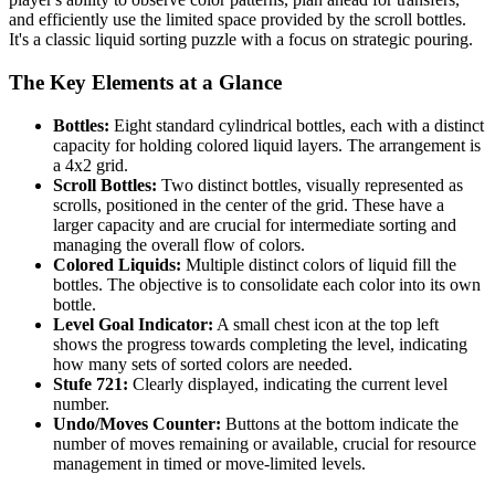
and efficiently use the limited space provided by the scroll bottles.
It's a classic liquid sorting puzzle with a focus on strategic pouring.
The Key Elements at a Glance
Bottles:
Eight standard cylindrical bottles, each with a distinct
capacity for holding colored liquid layers. The arrangement is
a 4x2 grid.
Scroll Bottles:
Two distinct bottles, visually represented as
scrolls, positioned in the center of the grid. These have a
larger capacity and are crucial for intermediate sorting and
managing the overall flow of colors.
Colored Liquids:
Multiple distinct colors of liquid fill the
bottles. The objective is to consolidate each color into its own
bottle.
Level Goal Indicator:
A small chest icon at the top left
shows the progress towards completing the level, indicating
how many sets of sorted colors are needed.
Stufe 721:
Clearly displayed, indicating the current level
number.
Undo/Moves Counter:
Buttons at the bottom indicate the
number of moves remaining or available, crucial for resource
management in timed or move-limited levels.