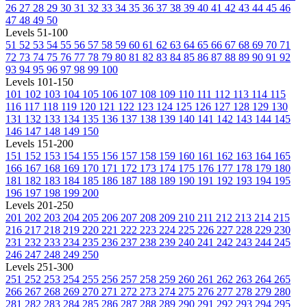
26
27
28
29
30
31
32
33
34
35
36
37
38
39
40
41
42
43
44
45
46
47
48
49
50
Levels 51-100
51
52
53
54
55
56
57
58
59
60
61
62
63
64
65
66
67
68
69
70
71
72
73
74
75
76
77
78
79
80
81
82
83
84
85
86
87
88
89
90
91
92
93
94
95
96
97
98
99
100
Levels 101-150
101
102
103
104
105
106
107
108
109
110
111
112
113
114
115
116
117
118
119
120
121
122
123
124
125
126
127
128
129
130
131
132
133
134
135
136
137
138
139
140
141
142
143
144
145
146
147
148
149
150
Levels 151-200
151
152
153
154
155
156
157
158
159
160
161
162
163
164
165
166
167
168
169
170
171
172
173
174
175
176
177
178
179
180
181
182
183
184
185
186
187
188
189
190
191
192
193
194
195
196
197
198
199
200
Levels 201-250
201
202
203
204
205
206
207
208
209
210
211
212
213
214
215
216
217
218
219
220
221
222
223
224
225
226
227
228
229
230
231
232
233
234
235
236
237
238
239
240
241
242
243
244
245
246
247
248
249
250
Levels 251-300
251
252
253
254
255
256
257
258
259
260
261
262
263
264
265
266
267
268
269
270
271
272
273
274
275
276
277
278
279
280
281
282
283
284
285
286
287
288
289
290
291
292
293
294
295