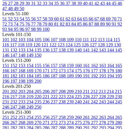
26
27
28
29
30
31
32
33
34
35
36
37
38
39
40
41
42
43
44
45
46
47
48
49
50
Levels 51-100
51
52
53
54
55
56
57
58
59
60
61
62
63
64
65
66
67
68
69
70
71
72
73
74
75
76
77
78
79
80
81
82
83
84
85
86
87
88
89
90
91
92
93
94
95
96
97
98
99
100
Levels 101-150
101
102
103
104
105
106
107
108
109
110
111
112
113
114
115
116
117
118
119
120
121
122
123
124
125
126
127
128
129
130
131
132
133
134
135
136
137
138
139
140
141
142
143
144
145
146
147
148
149
150
Levels 151-200
151
152
153
154
155
156
157
158
159
160
161
162
163
164
165
166
167
168
169
170
171
172
173
174
175
176
177
178
179
180
181
182
183
184
185
186
187
188
189
190
191
192
193
194
195
196
197
198
199
200
Levels 201-250
201
202
203
204
205
206
207
208
209
210
211
212
213
214
215
216
217
218
219
220
221
222
223
224
225
226
227
228
229
230
231
232
233
234
235
236
237
238
239
240
241
242
243
244
245
246
247
248
249
250
Levels 251-300
251
252
253
254
255
256
257
258
259
260
261
262
263
264
265
266
267
268
269
270
271
272
273
274
275
276
277
278
279
280
281
282
283
284
285
286
287
288
289
290
291
292
293
294
295