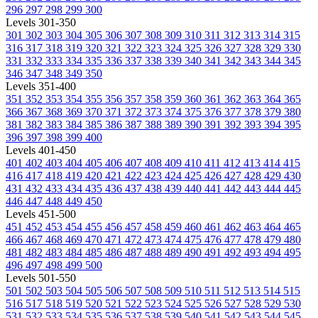
296
297
298
299
300
Levels 301-350
301
302
303
304
305
306
307
308
309
310
311
312
313
314
315
316
317
318
319
320
321
322
323
324
325
326
327
328
329
330
331
332
333
334
335
336
337
338
339
340
341
342
343
344
345
346
347
348
349
350
Levels 351-400
351
352
353
354
355
356
357
358
359
360
361
362
363
364
365
366
367
368
369
370
371
372
373
374
375
376
377
378
379
380
381
382
383
384
385
386
387
388
389
390
391
392
393
394
395
396
397
398
399
400
Levels 401-450
401
402
403
404
405
406
407
408
409
410
411
412
413
414
415
416
417
418
419
420
421
422
423
424
425
426
427
428
429
430
431
432
433
434
435
436
437
438
439
440
441
442
443
444
445
446
447
448
449
450
Levels 451-500
451
452
453
454
455
456
457
458
459
460
461
462
463
464
465
466
467
468
469
470
471
472
473
474
475
476
477
478
479
480
481
482
483
484
485
486
487
488
489
490
491
492
493
494
495
496
497
498
499
500
Levels 501-550
501
502
503
504
505
506
507
508
509
510
511
512
513
514
515
516
517
518
519
520
521
522
523
524
525
526
527
528
529
530
531
532
533
534
535
536
537
538
539
540
541
542
543
544
545