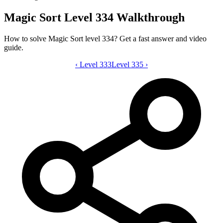
Magic Sort Level 334 Walkthrough
How to solve Magic Sort level 334? Get a fast answer and video
guide.
‹
Level 333
Magic Sort level 334 video guide
Level 335
›