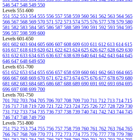
546
547
548
549
550
Levels 551-600
551
552
553
554
555
556
557
558
559
560
561
562
563
564
565
566
567
568
569
570
571
572
573
574
575
576
577
578
579
580
581
582
583
584
585
586
587
588
589
590
591
592
593
594
595
596
597
598
599
600
Levels 601-650
601
602
603
604
605
606
607
608
609
610
611
612
613
614
615
616
617
618
619
620
621
622
623
624
625
626
627
628
629
630
631
632
633
634
635
636
637
638
639
640
641
642
643
644
645
646
647
648
649
650
Levels 651-700
651
652
653
654
655
656
657
658
659
660
661
662
663
664
665
666
667
668
669
670
671
672
673
674
675
676
677
678
679
680
681
682
683
684
685
686
687
688
689
690
691
692
693
694
695
696
697
698
699
700
Levels 701-750
701
702
703
704
705
706
707
708
709
710
711
712
713
714
715
716
717
718
719
720
721
722
723
724
725
726
727
728
729
730
731
732
733
734
735
736
737
738
739
740
741
742
743
744
745
746
747
748
749
750
Levels 751-800
751
752
753
754
755
756
757
758
759
760
761
762
763
764
765
766
767
768
769
770
771
772
773
774
775
776
777
778
779
780
781
782
783
784
785
786
787
788
789
790
791
792
793
794
795