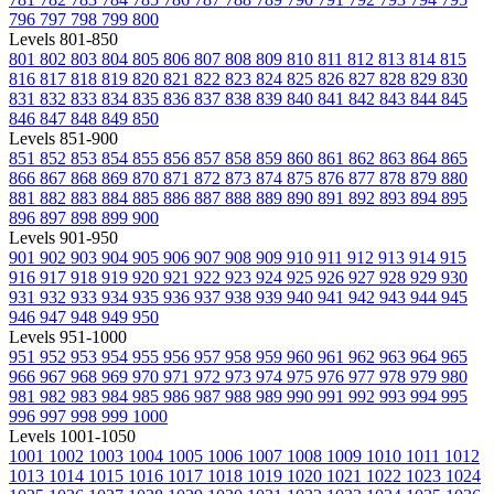
796
797
798
799
800
Levels 801-850
801
802
803
804
805
806
807
808
809
810
811
812
813
814
815
816
817
818
819
820
821
822
823
824
825
826
827
828
829
830
831
832
833
834
835
836
837
838
839
840
841
842
843
844
845
846
847
848
849
850
Levels 851-900
851
852
853
854
855
856
857
858
859
860
861
862
863
864
865
866
867
868
869
870
871
872
873
874
875
876
877
878
879
880
881
882
883
884
885
886
887
888
889
890
891
892
893
894
895
896
897
898
899
900
Levels 901-950
901
902
903
904
905
906
907
908
909
910
911
912
913
914
915
916
917
918
919
920
921
922
923
924
925
926
927
928
929
930
931
932
933
934
935
936
937
938
939
940
941
942
943
944
945
946
947
948
949
950
Levels 951-1000
951
952
953
954
955
956
957
958
959
960
961
962
963
964
965
966
967
968
969
970
971
972
973
974
975
976
977
978
979
980
981
982
983
984
985
986
987
988
989
990
991
992
993
994
995
996
997
998
999
1000
Levels 1001-1050
1001
1002
1003
1004
1005
1006
1007
1008
1009
1010
1011
1012
1013
1014
1015
1016
1017
1018
1019
1020
1021
1022
1023
1024