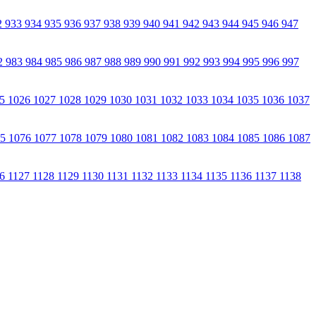
2
933
934
935
936
937
938
939
940
941
942
943
944
945
946
947
2
983
984
985
986
987
988
989
990
991
992
993
994
995
996
997
25
1026
1027
1028
1029
1030
1031
1032
1033
1034
1035
1036
1037
75
1076
1077
1078
1079
1080
1081
1082
1083
1084
1085
1086
1087
26
1127
1128
1129
1130
1131
1132
1133
1134
1135
1136
1137
1138