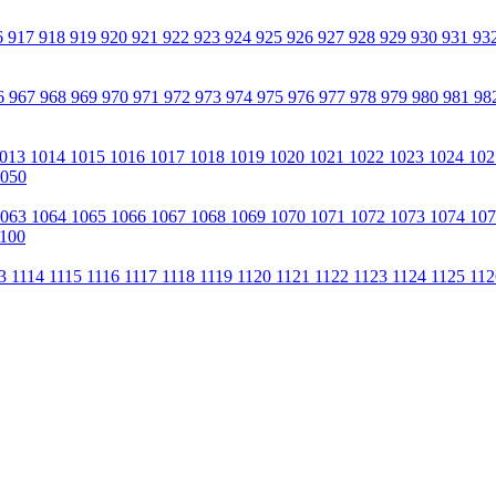
6
917
918
919
920
921
922
923
924
925
926
927
928
929
930
931
93
6
967
968
969
970
971
972
973
974
975
976
977
978
979
980
981
98
013
1014
1015
1016
1017
1018
1019
1020
1021
1022
1023
1024
10
050
1063
1064
1065
1066
1067
1068
1069
1070
1071
1072
1073
1074
10
100
13
1114
1115
1116
1117
1118
1119
1120
1121
1122
1123
1124
1125
11