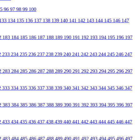
95
96
97
98
99
100
133
134
135
136
137
138
139
140
141
142
143
144
145
146
147
2
183
184
185
186
187
188
189
190
191
192
193
194
195
196
197
2
233
234
235
236
237
238
239
240
241
242
243
244
245
246
247
2
283
284
285
286
287
288
289
290
291
292
293
294
295
296
297
2
333
334
335
336
337
338
339
340
341
342
343
344
345
346
347
2
383
384
385
386
387
388
389
390
391
392
393
394
395
396
397
2
433
434
435
436
437
438
439
440
441
442
443
444
445
446
447
2
483
484
485
486
487
488
489
490
491
492
493
494
495
496
497