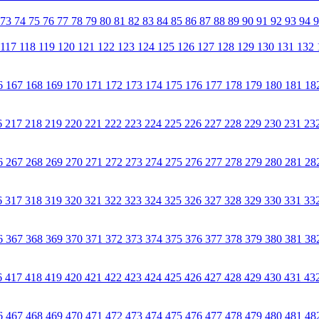
73
74
75
76
77
78
79
80
81
82
83
84
85
86
87
88
89
90
91
92
93
94
117
118
119
120
121
122
123
124
125
126
127
128
129
130
131
132
6
167
168
169
170
171
172
173
174
175
176
177
178
179
180
181
18
6
217
218
219
220
221
222
223
224
225
226
227
228
229
230
231
23
6
267
268
269
270
271
272
273
274
275
276
277
278
279
280
281
28
6
317
318
319
320
321
322
323
324
325
326
327
328
329
330
331
33
6
367
368
369
370
371
372
373
374
375
376
377
378
379
380
381
38
6
417
418
419
420
421
422
423
424
425
426
427
428
429
430
431
43
6
467
468
469
470
471
472
473
474
475
476
477
478
479
480
481
48