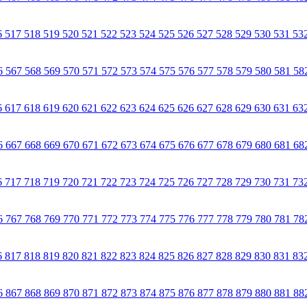
6
517
518
519
520
521
522
523
524
525
526
527
528
529
530
531
53
6
567
568
569
570
571
572
573
574
575
576
577
578
579
580
581
58
6
617
618
619
620
621
622
623
624
625
626
627
628
629
630
631
63
6
667
668
669
670
671
672
673
674
675
676
677
678
679
680
681
68
6
717
718
719
720
721
722
723
724
725
726
727
728
729
730
731
73
6
767
768
769
770
771
772
773
774
775
776
777
778
779
780
781
78
6
817
818
819
820
821
822
823
824
825
826
827
828
829
830
831
83
6
867
868
869
870
871
872
873
874
875
876
877
878
879
880
881
88