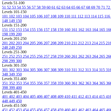
Levels 51-100
51
52
53
54
55
56
57
58
59
60
61
62
63
64
65
66
67
68
69
70
71
72
Levels 101-150
101
102
103
104
105
106
107
108
109
110
111
112
113
114
115
116
148
149
150
Levels 151-200
151
152
153
154
155
156
157
158
159
160
161
162
163
164
165
16
198
199
200
Levels 201-250
201
202
203
204
205
206
207
208
209
210
211
212
213
214
215
21
248
249
250
Levels 251-300
251
252
253
254
255
256
257
258
259
260
261
262
263
264
265
26
298
299
300
Levels 301-350
301
302
303
304
305
306
307
308
309
310
311
312
313
314
315
31
348
349
350
Levels 351-400
351
352
353
354
355
356
357
358
359
360
361
362
363
364
365
36
398
399
400
Levels 401-450
401
402
403
404
405
406
407
408
409
410
411
412
413
414
415
41
448
449
450
Levels 451-500
451
452
453
454
455
456
457
458
459
460
461
462
463
464
465
46