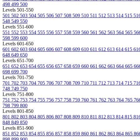
498
499
500
Levels 501-550
501
502
503
504
505
506
507
508
509
510
511
512
513
514
515
51
548
549
550
Levels 551-600
551
552
553
554
555
556
557
558
559
560
561
562
563
564
565
56
598
599
600
Levels 601-650
601
602
603
604
605
606
607
608
609
610
611
612
613
614
615
61
648
649
650
Levels 651-700
651
652
653
654
655
656
657
658
659
660
661
662
663
664
665
66
698
699
700
Levels 701-750
701
702
703
704
705
706
707
708
709
710
711
712
713
714
715
71
748
749
750
Levels 751-800
751
752
753
754
755
756
757
758
759
760
761
762
763
764
765
76
798
799
800
Levels 801-850
801
802
803
804
805
806
807
808
809
810
811
812
813
814
815
81
848
849
850
Levels 851-900
851
852
853
854
855
856
857
858
859
860
861
862
863
864
865
86
898
899
900