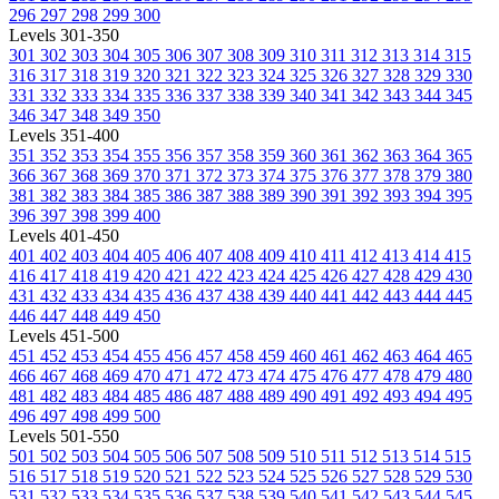
296
297
298
299
300
Levels 301-350
301
302
303
304
305
306
307
308
309
310
311
312
313
314
315
316
317
318
319
320
321
322
323
324
325
326
327
328
329
330
331
332
333
334
335
336
337
338
339
340
341
342
343
344
345
346
347
348
349
350
Levels 351-400
351
352
353
354
355
356
357
358
359
360
361
362
363
364
365
366
367
368
369
370
371
372
373
374
375
376
377
378
379
380
381
382
383
384
385
386
387
388
389
390
391
392
393
394
395
396
397
398
399
400
Levels 401-450
401
402
403
404
405
406
407
408
409
410
411
412
413
414
415
416
417
418
419
420
421
422
423
424
425
426
427
428
429
430
431
432
433
434
435
436
437
438
439
440
441
442
443
444
445
446
447
448
449
450
Levels 451-500
451
452
453
454
455
456
457
458
459
460
461
462
463
464
465
466
467
468
469
470
471
472
473
474
475
476
477
478
479
480
481
482
483
484
485
486
487
488
489
490
491
492
493
494
495
496
497
498
499
500
Levels 501-550
501
502
503
504
505
506
507
508
509
510
511
512
513
514
515
516
517
518
519
520
521
522
523
524
525
526
527
528
529
530
531
532
533
534
535
536
537
538
539
540
541
542
543
544
545