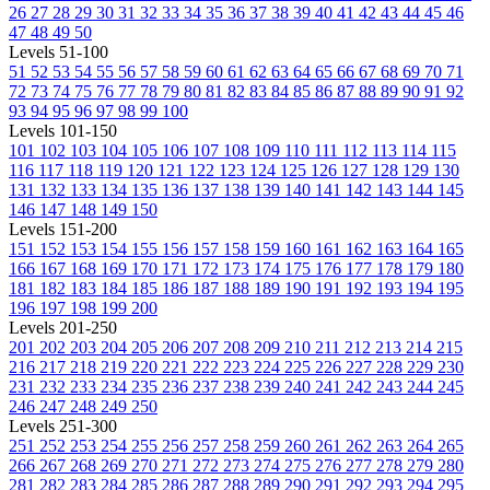
26
27
28
29
30
31
32
33
34
35
36
37
38
39
40
41
42
43
44
45
46
47
48
49
50
Levels 51-100
51
52
53
54
55
56
57
58
59
60
61
62
63
64
65
66
67
68
69
70
71
72
73
74
75
76
77
78
79
80
81
82
83
84
85
86
87
88
89
90
91
92
93
94
95
96
97
98
99
100
Levels 101-150
101
102
103
104
105
106
107
108
109
110
111
112
113
114
115
116
117
118
119
120
121
122
123
124
125
126
127
128
129
130
131
132
133
134
135
136
137
138
139
140
141
142
143
144
145
146
147
148
149
150
Levels 151-200
151
152
153
154
155
156
157
158
159
160
161
162
163
164
165
166
167
168
169
170
171
172
173
174
175
176
177
178
179
180
181
182
183
184
185
186
187
188
189
190
191
192
193
194
195
196
197
198
199
200
Levels 201-250
201
202
203
204
205
206
207
208
209
210
211
212
213
214
215
216
217
218
219
220
221
222
223
224
225
226
227
228
229
230
231
232
233
234
235
236
237
238
239
240
241
242
243
244
245
246
247
248
249
250
Levels 251-300
251
252
253
254
255
256
257
258
259
260
261
262
263
264
265
266
267
268
269
270
271
272
273
274
275
276
277
278
279
280
281
282
283
284
285
286
287
288
289
290
291
292
293
294
295