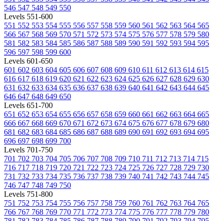
546
547
548
549
550
Levels 551-600
551
552
553
554
555
556
557
558
559
560
561
562
563
564
565
566
567
568
569
570
571
572
573
574
575
576
577
578
579
580
581
582
583
584
585
586
587
588
589
590
591
592
593
594
595
596
597
598
599
600
Levels 601-650
601
602
603
604
605
606
607
608
609
610
611
612
613
614
615
616
617
618
619
620
621
622
623
624
625
626
627
628
629
630
631
632
633
634
635
636
637
638
639
640
641
642
643
644
645
646
647
648
649
650
Levels 651-700
651
652
653
654
655
656
657
658
659
660
661
662
663
664
665
666
667
668
669
670
671
672
673
674
675
676
677
678
679
680
681
682
683
684
685
686
687
688
689
690
691
692
693
694
695
696
697
698
699
700
Levels 701-750
701
702
703
704
705
706
707
708
709
710
711
712
713
714
715
716
717
718
719
720
721
722
723
724
725
726
727
728
729
730
731
732
733
734
735
736
737
738
739
740
741
742
743
744
745
746
747
748
749
750
Levels 751-800
751
752
753
754
755
756
757
758
759
760
761
762
763
764
765
766
767
768
769
770
771
772
773
774
775
776
777
778
779
780
781
782
783
784
785
786
787
788
789
790
791
792
793
794
795