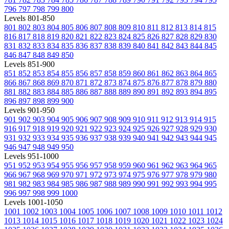
796
797
798
799
800
Levels 801-850
801
802
803
804
805
806
807
808
809
810
811
812
813
814
815
816
817
818
819
820
821
822
823
824
825
826
827
828
829
830
831
832
833
834
835
836
837
838
839
840
841
842
843
844
845
846
847
848
849
850
Levels 851-900
851
852
853
854
855
856
857
858
859
860
861
862
863
864
865
866
867
868
869
870
871
872
873
874
875
876
877
878
879
880
881
882
883
884
885
886
887
888
889
890
891
892
893
894
895
896
897
898
899
900
Levels 901-950
901
902
903
904
905
906
907
908
909
910
911
912
913
914
915
916
917
918
919
920
921
922
923
924
925
926
927
928
929
930
931
932
933
934
935
936
937
938
939
940
941
942
943
944
945
946
947
948
949
950
Levels 951-1000
951
952
953
954
955
956
957
958
959
960
961
962
963
964
965
966
967
968
969
970
971
972
973
974
975
976
977
978
979
980
981
982
983
984
985
986
987
988
989
990
991
992
993
994
995
996
997
998
999
1000
Levels 1001-1050
1001
1002
1003
1004
1005
1006
1007
1008
1009
1010
1011
1012
1013
1014
1015
1016
1017
1018
1019
1020
1021
1022
1023
1024