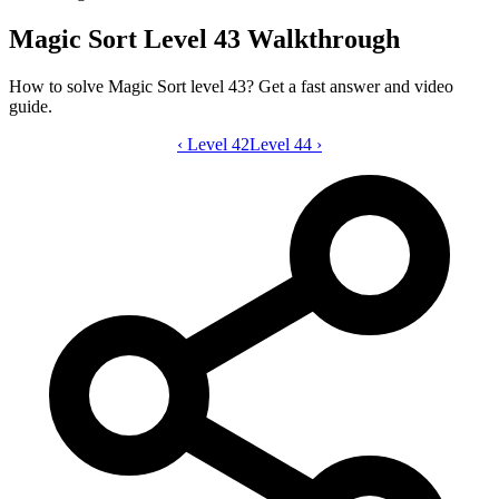
Magic Sort Level 43 Walkthrough
How to solve Magic Sort level 43? Get a fast answer and video
guide.
‹
Level 42
Magic Sort level 43 video guide
Level 44
›