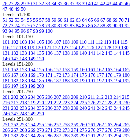
26
27
28
29
30
31
32
33
34
35
36
37
38
39
40
41
42
43
44
45
46
47
48
49
50
Levels 51-100
51
52
53
54
55
56
57
58
59
60
61
62
63
64
65
66
67
68
69
70
71
72
73
74
75
76
77
78
79
80
81
82
83
84
85
86
87
88
89
90
91
92
93
94
95
96
97
98
99
100
Levels 101-150
101
102
103
104
105
106
107
108
109
110
111
112
113
114
115
116
117
118
119
120
121
122
123
124
125
126
127
128
129
130
131
132
133
134
135
136
137
138
139
140
141
142
143
144
145
146
147
148
149
150
Levels 151-200
151
152
153
154
155
156
157
158
159
160
161
162
163
164
165
166
167
168
169
170
171
172
173
174
175
176
177
178
179
180
181
182
183
184
185
186
187
188
189
190
191
192
193
194
195
196
197
198
199
200
Levels 201-250
201
202
203
204
205
206
207
208
209
210
211
212
213
214
215
216
217
218
219
220
221
222
223
224
225
226
227
228
229
230
231
232
233
234
235
236
237
238
239
240
241
242
243
244
245
246
247
248
249
250
Levels 251-300
251
252
253
254
255
256
257
258
259
260
261
262
263
264
265
266
267
268
269
270
271
272
273
274
275
276
277
278
279
280
281
282
283
284
285
286
287
288
289
290
291
292
293
294
295