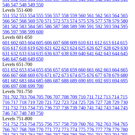
546
547
548
549
550
Levels 551-600
551
552
553
554
555
556
557
558
559
560
561
562
563
564
565
566
567
568
569
570
571
572
573
574
575
576
577
578
579
580
581
582
583
584
585
586
587
588
589
590
591
592
593
594
595
596
597
598
599
600
Levels 601-650
601
602
603
604
605
606
607
608
609
610
611
612
613
614
615
616
617
618
619
620
621
622
623
624
625
626
627
628
629
630
631
632
633
634
635
636
637
638
639
640
641
642
643
644
645
646
647
648
649
650
Levels 651-700
651
652
653
654
655
656
657
658
659
660
661
662
663
664
665
666
667
668
669
670
671
672
673
674
675
676
677
678
679
680
681
682
683
684
685
686
687
688
689
690
691
692
693
694
695
696
697
698
699
700
Levels 701-750
701
702
703
704
705
706
707
708
709
710
711
712
713
714
715
716
717
718
719
720
721
722
723
724
725
726
727
728
729
730
731
732
733
734
735
736
737
738
739
740
741
742
743
744
745
746
747
748
749
750
Levels 751-800
751
752
753
754
755
756
757
758
759
760
761
762
763
764
765
766
767
768
769
770
771
772
773
774
775
776
777
778
779
780
781
782
783
784
785
786
787
788
789
790
791
792
793
794
795