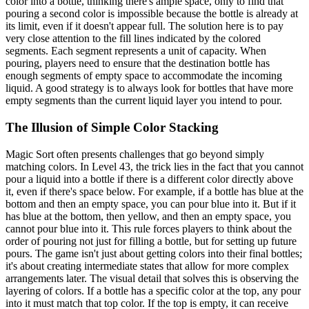
color into a bottle, thinking there's ample space, only to find that
pouring a second color is impossible because the bottle is already at
its limit, even if it doesn't appear full. The solution here is to pay
very close attention to the fill lines indicated by the colored
segments. Each segment represents a unit of capacity. When
pouring, players need to ensure that the destination bottle has
enough segments of empty space to accommodate the incoming
liquid. A good strategy is to always look for bottles that have more
empty segments than the current liquid layer you intend to pour.
The Illusion of Simple Color Stacking
Magic Sort often presents challenges that go beyond simply
matching colors. In Level 43, the trick lies in the fact that you cannot
pour a liquid into a bottle if there is a different color directly above
it, even if there's space below. For example, if a bottle has blue at the
bottom and then an empty space, you can pour blue into it. But if it
has blue at the bottom, then yellow, and then an empty space, you
cannot pour blue into it. This rule forces players to think about the
order of pouring not just for filling a bottle, but for setting up future
pours. The game isn't just about getting colors into their final bottles;
it's about creating intermediate states that allow for more complex
arrangements later. The visual detail that solves this is observing the
layering of colors. If a bottle has a specific color at the top, any pour
into it must match that top color. If the top is empty, it can receive