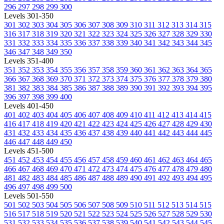
296
297
298
299
300
Levels 301-350
301
302
303
304
305
306
307
308
309
310
311
312
313
314
315
316
317
318
319
320
321
322
323
324
325
326
327
328
329
330
331
332
333
334
335
336
337
338
339
340
341
342
343
344
345
346
347
348
349
350
Levels 351-400
351
352
353
354
355
356
357
358
359
360
361
362
363
364
365
366
367
368
369
370
371
372
373
374
375
376
377
378
379
380
381
382
383
384
385
386
387
388
389
390
391
392
393
394
395
396
397
398
399
400
Levels 401-450
401
402
403
404
405
406
407
408
409
410
411
412
413
414
415
416
417
418
419
420
421
422
423
424
425
426
427
428
429
430
431
432
433
434
435
436
437
438
439
440
441
442
443
444
445
446
447
448
449
450
Levels 451-500
451
452
453
454
455
456
457
458
459
460
461
462
463
464
465
466
467
468
469
470
471
472
473
474
475
476
477
478
479
480
481
482
483
484
485
486
487
488
489
490
491
492
493
494
495
496
497
498
499
500
Levels 501-550
501
502
503
504
505
506
507
508
509
510
511
512
513
514
515
516
517
518
519
520
521
522
523
524
525
526
527
528
529
530
531
532
533
534
535
536
537
538
539
540
541
542
543
544
545