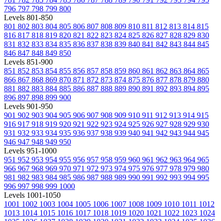
796
797
798
799
800
Levels 801-850
801
802
803
804
805
806
807
808
809
810
811
812
813
814
815
816
817
818
819
820
821
822
823
824
825
826
827
828
829
830
831
832
833
834
835
836
837
838
839
840
841
842
843
844
845
846
847
848
849
850
Levels 851-900
851
852
853
854
855
856
857
858
859
860
861
862
863
864
865
866
867
868
869
870
871
872
873
874
875
876
877
878
879
880
881
882
883
884
885
886
887
888
889
890
891
892
893
894
895
896
897
898
899
900
Levels 901-950
901
902
903
904
905
906
907
908
909
910
911
912
913
914
915
916
917
918
919
920
921
922
923
924
925
926
927
928
929
930
931
932
933
934
935
936
937
938
939
940
941
942
943
944
945
946
947
948
949
950
Levels 951-1000
951
952
953
954
955
956
957
958
959
960
961
962
963
964
965
966
967
968
969
970
971
972
973
974
975
976
977
978
979
980
981
982
983
984
985
986
987
988
989
990
991
992
993
994
995
996
997
998
999
1000
Levels 1001-1050
1001
1002
1003
1004
1005
1006
1007
1008
1009
1010
1011
1012
1013
1014
1015
1016
1017
1018
1019
1020
1021
1022
1023
1024