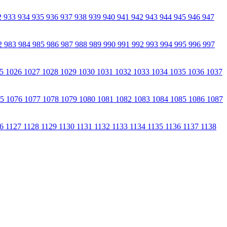
2
933
934
935
936
937
938
939
940
941
942
943
944
945
946
947
2
983
984
985
986
987
988
989
990
991
992
993
994
995
996
997
25
1026
1027
1028
1029
1030
1031
1032
1033
1034
1035
1036
1037
75
1076
1077
1078
1079
1080
1081
1082
1083
1084
1085
1086
1087
26
1127
1128
1129
1130
1131
1132
1133
1134
1135
1136
1137
1138