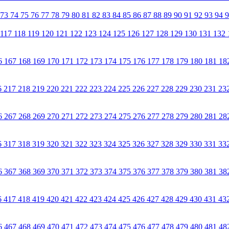
73
74
75
76
77
78
79
80
81
82
83
84
85
86
87
88
89
90
91
92
93
94
117
118
119
120
121
122
123
124
125
126
127
128
129
130
131
132
6
167
168
169
170
171
172
173
174
175
176
177
178
179
180
181
18
6
217
218
219
220
221
222
223
224
225
226
227
228
229
230
231
23
6
267
268
269
270
271
272
273
274
275
276
277
278
279
280
281
28
6
317
318
319
320
321
322
323
324
325
326
327
328
329
330
331
33
6
367
368
369
370
371
372
373
374
375
376
377
378
379
380
381
38
6
417
418
419
420
421
422
423
424
425
426
427
428
429
430
431
43
6
467
468
469
470
471
472
473
474
475
476
477
478
479
480
481
48