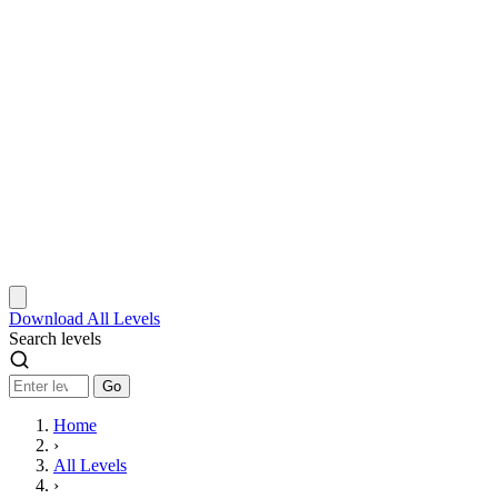
Download
All Levels
Search levels
Go
Home
›
All Levels
›