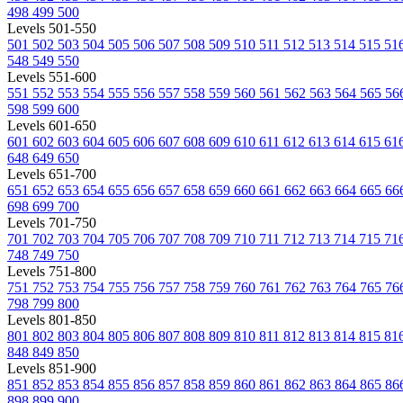
498
499
500
Levels 501-550
501
502
503
504
505
506
507
508
509
510
511
512
513
514
515
51
548
549
550
Levels 551-600
551
552
553
554
555
556
557
558
559
560
561
562
563
564
565
56
598
599
600
Levels 601-650
601
602
603
604
605
606
607
608
609
610
611
612
613
614
615
61
648
649
650
Levels 651-700
651
652
653
654
655
656
657
658
659
660
661
662
663
664
665
66
698
699
700
Levels 701-750
701
702
703
704
705
706
707
708
709
710
711
712
713
714
715
71
748
749
750
Levels 751-800
751
752
753
754
755
756
757
758
759
760
761
762
763
764
765
76
798
799
800
Levels 801-850
801
802
803
804
805
806
807
808
809
810
811
812
813
814
815
81
848
849
850
Levels 851-900
851
852
853
854
855
856
857
858
859
860
861
862
863
864
865
86
898
899
900