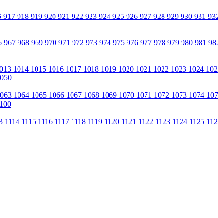
6
917
918
919
920
921
922
923
924
925
926
927
928
929
930
931
93
6
967
968
969
970
971
972
973
974
975
976
977
978
979
980
981
98
013
1014
1015
1016
1017
1018
1019
1020
1021
1022
1023
1024
10
050
1063
1064
1065
1066
1067
1068
1069
1070
1071
1072
1073
1074
10
100
13
1114
1115
1116
1117
1118
1119
1120
1121
1122
1123
1124
1125
11