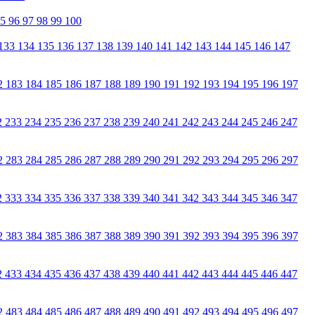
95
96
97
98
99
100
133
134
135
136
137
138
139
140
141
142
143
144
145
146
147
2
183
184
185
186
187
188
189
190
191
192
193
194
195
196
197
2
233
234
235
236
237
238
239
240
241
242
243
244
245
246
247
2
283
284
285
286
287
288
289
290
291
292
293
294
295
296
297
2
333
334
335
336
337
338
339
340
341
342
343
344
345
346
347
2
383
384
385
386
387
388
389
390
391
392
393
394
395
396
397
2
433
434
435
436
437
438
439
440
441
442
443
444
445
446
447
2
483
484
485
486
487
488
489
490
491
492
493
494
495
496
497