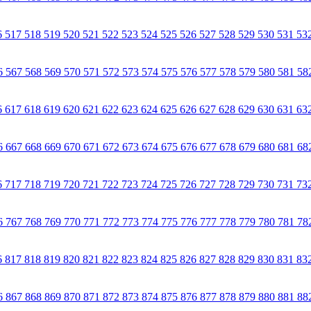
6
517
518
519
520
521
522
523
524
525
526
527
528
529
530
531
53
6
567
568
569
570
571
572
573
574
575
576
577
578
579
580
581
58
6
617
618
619
620
621
622
623
624
625
626
627
628
629
630
631
63
6
667
668
669
670
671
672
673
674
675
676
677
678
679
680
681
68
6
717
718
719
720
721
722
723
724
725
726
727
728
729
730
731
73
6
767
768
769
770
771
772
773
774
775
776
777
778
779
780
781
78
6
817
818
819
820
821
822
823
824
825
826
827
828
829
830
831
83
6
867
868
869
870
871
872
873
874
875
876
877
878
879
880
881
88