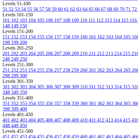
Levels 51-100
51
52
53
54
55
56
57
58
59
60
61
62
63
64
65
66
67
68
69
70
71
72
Levels 101-150
101
102
103
104
105
106
107
108
109
110
111
112
113
114
115
116
148
149
150
Levels 151-200
151
152
153
154
155
156
157
158
159
160
161
162
163
164
165
16
198
199
200
Levels 201-250
201
202
203
204
205
206
207
208
209
210
211
212
213
214
215
21
248
249
250
Levels 251-300
251
252
253
254
255
256
257
258
259
260
261
262
263
264
265
26
298
299
300
Levels 301-350
301
302
303
304
305
306
307
308
309
310
311
312
313
314
315
31
348
349
350
Levels 351-400
351
352
353
354
355
356
357
358
359
360
361
362
363
364
365
36
398
399
400
Levels 401-450
401
402
403
404
405
406
407
408
409
410
411
412
413
414
415
41
448
449
450
Levels 451-500
451
452
453
454
455
456
457
458
459
460
461
462
463
464
465
46