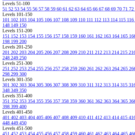
Levels 51-100
51
52
53
54
55
56
57
58
59
60
61
62
63
64
65
66
67
68
69
70
71
72
Levels 101-150
101
102
103
104
105
106
107
108
109
110
111
112
113
114
115
116
148
149
150
Levels 151-200
151
152
153
154
155
156
157
158
159
160
161
162
163
164
165
16
198
199
200
Levels 201-250
201
202
203
204
205
206
207
208
209
210
211
212
213
214
215
21
248
249
250
Levels 251-300
251
252
253
254
255
256
257
258
259
260
261
262
263
264
265
26
298
299
300
Levels 301-350
301
302
303
304
305
306
307
308
309
310
311
312
313
314
315
31
348
349
350
Levels 351-400
351
352
353
354
355
356
357
358
359
360
361
362
363
364
365
36
398
399
400
Levels 401-450
401
402
403
404
405
406
407
408
409
410
411
412
413
414
415
41
448
449
450
Levels 451-500
451
452
453
454
455
456
457
458
459
460
461
462
463
464
465
46