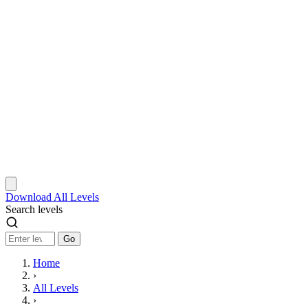
Download
All Levels
Search levels
Go
Home
›
All Levels
›