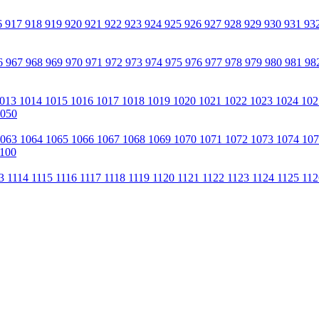
6
917
918
919
920
921
922
923
924
925
926
927
928
929
930
931
93
6
967
968
969
970
971
972
973
974
975
976
977
978
979
980
981
98
013
1014
1015
1016
1017
1018
1019
1020
1021
1022
1023
1024
10
050
1063
1064
1065
1066
1067
1068
1069
1070
1071
1072
1073
1074
10
100
13
1114
1115
1116
1117
1118
1119
1120
1121
1122
1123
1124
1125
11