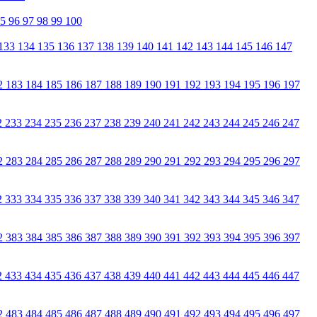
95
96
97
98
99
100
133
134
135
136
137
138
139
140
141
142
143
144
145
146
147
2
183
184
185
186
187
188
189
190
191
192
193
194
195
196
197
2
233
234
235
236
237
238
239
240
241
242
243
244
245
246
247
2
283
284
285
286
287
288
289
290
291
292
293
294
295
296
297
2
333
334
335
336
337
338
339
340
341
342
343
344
345
346
347
2
383
384
385
386
387
388
389
390
391
392
393
394
395
396
397
2
433
434
435
436
437
438
439
440
441
442
443
444
445
446
447
2
483
484
485
486
487
488
489
490
491
492
493
494
495
496
497