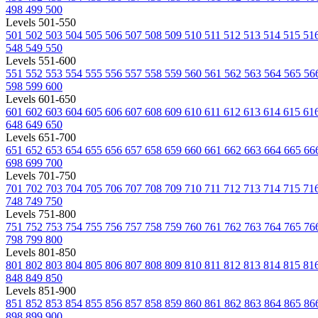
498
499
500
Levels 501-550
501
502
503
504
505
506
507
508
509
510
511
512
513
514
515
51
548
549
550
Levels 551-600
551
552
553
554
555
556
557
558
559
560
561
562
563
564
565
56
598
599
600
Levels 601-650
601
602
603
604
605
606
607
608
609
610
611
612
613
614
615
61
648
649
650
Levels 651-700
651
652
653
654
655
656
657
658
659
660
661
662
663
664
665
66
698
699
700
Levels 701-750
701
702
703
704
705
706
707
708
709
710
711
712
713
714
715
71
748
749
750
Levels 751-800
751
752
753
754
755
756
757
758
759
760
761
762
763
764
765
76
798
799
800
Levels 801-850
801
802
803
804
805
806
807
808
809
810
811
812
813
814
815
81
848
849
850
Levels 851-900
851
852
853
854
855
856
857
858
859
860
861
862
863
864
865
86
898
899
900