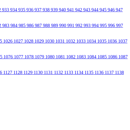
2
933
934
935
936
937
938
939
940
941
942
943
944
945
946
947
2
983
984
985
986
987
988
989
990
991
992
993
994
995
996
997
25
1026
1027
1028
1029
1030
1031
1032
1033
1034
1035
1036
1037
75
1076
1077
1078
1079
1080
1081
1082
1083
1084
1085
1086
1087
26
1127
1128
1129
1130
1131
1132
1133
1134
1135
1136
1137
1138