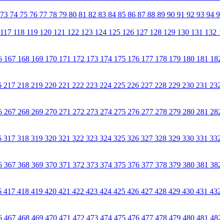
73
74
75
76
77
78
79
80
81
82
83
84
85
86
87
88
89
90
91
92
93
94
117
118
119
120
121
122
123
124
125
126
127
128
129
130
131
132
6
167
168
169
170
171
172
173
174
175
176
177
178
179
180
181
18
6
217
218
219
220
221
222
223
224
225
226
227
228
229
230
231
23
6
267
268
269
270
271
272
273
274
275
276
277
278
279
280
281
28
6
317
318
319
320
321
322
323
324
325
326
327
328
329
330
331
33
6
367
368
369
370
371
372
373
374
375
376
377
378
379
380
381
38
6
417
418
419
420
421
422
423
424
425
426
427
428
429
430
431
43
6
467
468
469
470
471
472
473
474
475
476
477
478
479
480
481
48