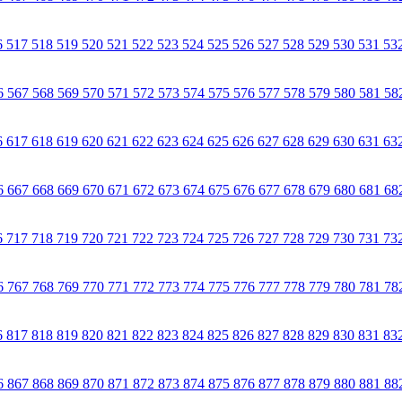
6
517
518
519
520
521
522
523
524
525
526
527
528
529
530
531
53
6
567
568
569
570
571
572
573
574
575
576
577
578
579
580
581
58
6
617
618
619
620
621
622
623
624
625
626
627
628
629
630
631
63
6
667
668
669
670
671
672
673
674
675
676
677
678
679
680
681
68
6
717
718
719
720
721
722
723
724
725
726
727
728
729
730
731
73
6
767
768
769
770
771
772
773
774
775
776
777
778
779
780
781
78
6
817
818
819
820
821
822
823
824
825
826
827
828
829
830
831
83
6
867
868
869
870
871
872
873
874
875
876
877
878
879
880
881
88