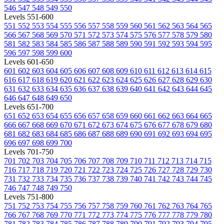
546
547
548
549
550
Levels 551-600
551
552
553
554
555
556
557
558
559
560
561
562
563
564
565
566
567
568
569
570
571
572
573
574
575
576
577
578
579
580
581
582
583
584
585
586
587
588
589
590
591
592
593
594
595
596
597
598
599
600
Levels 601-650
601
602
603
604
605
606
607
608
609
610
611
612
613
614
615
616
617
618
619
620
621
622
623
624
625
626
627
628
629
630
631
632
633
634
635
636
637
638
639
640
641
642
643
644
645
646
647
648
649
650
Levels 651-700
651
652
653
654
655
656
657
658
659
660
661
662
663
664
665
666
667
668
669
670
671
672
673
674
675
676
677
678
679
680
681
682
683
684
685
686
687
688
689
690
691
692
693
694
695
696
697
698
699
700
Levels 701-750
701
702
703
704
705
706
707
708
709
710
711
712
713
714
715
716
717
718
719
720
721
722
723
724
725
726
727
728
729
730
731
732
733
734
735
736
737
738
739
740
741
742
743
744
745
746
747
748
749
750
Levels 751-800
751
752
753
754
755
756
757
758
759
760
761
762
763
764
765
766
767
768
769
770
771
772
773
774
775
776
777
778
779
780
781
782
783
784
785
786
787
788
789
790
791
792
793
794
795