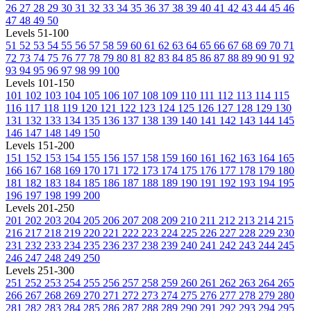
26
27
28
29
30
31
32
33
34
35
36
37
38
39
40
41
42
43
44
45
46
47
48
49
50
Levels 51-100
51
52
53
54
55
56
57
58
59
60
61
62
63
64
65
66
67
68
69
70
71
72
73
74
75
76
77
78
79
80
81
82
83
84
85
86
87
88
89
90
91
92
93
94
95
96
97
98
99
100
Levels 101-150
101
102
103
104
105
106
107
108
109
110
111
112
113
114
115
116
117
118
119
120
121
122
123
124
125
126
127
128
129
130
131
132
133
134
135
136
137
138
139
140
141
142
143
144
145
146
147
148
149
150
Levels 151-200
151
152
153
154
155
156
157
158
159
160
161
162
163
164
165
166
167
168
169
170
171
172
173
174
175
176
177
178
179
180
181
182
183
184
185
186
187
188
189
190
191
192
193
194
195
196
197
198
199
200
Levels 201-250
201
202
203
204
205
206
207
208
209
210
211
212
213
214
215
216
217
218
219
220
221
222
223
224
225
226
227
228
229
230
231
232
233
234
235
236
237
238
239
240
241
242
243
244
245
246
247
248
249
250
Levels 251-300
251
252
253
254
255
256
257
258
259
260
261
262
263
264
265
266
267
268
269
270
271
272
273
274
275
276
277
278
279
280
281
282
283
284
285
286
287
288
289
290
291
292
293
294
295