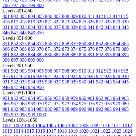
796
797
798
799
800
Levels 801-850
801
802
803
804
805
806
807
808
809
810
811
812
813
814
815
816
817
818
819
820
821
822
823
824
825
826
827
828
829
830
831
832
833
834
835
836
837
838
839
840
841
842
843
844
845
846
847
848
849
850
Levels 851-900
851
852
853
854
855
856
857
858
859
860
861
862
863
864
865
866
867
868
869
870
871
872
873
874
875
876
877
878
879
880
881
882
883
884
885
886
887
888
889
890
891
892
893
894
895
896
897
898
899
900
Levels 901-950
901
902
903
904
905
906
907
908
909
910
911
912
913
914
915
916
917
918
919
920
921
922
923
924
925
926
927
928
929
930
931
932
933
934
935
936
937
938
939
940
941
942
943
944
945
946
947
948
949
950
Levels 951-1000
951
952
953
954
955
956
957
958
959
960
961
962
963
964
965
966
967
968
969
970
971
972
973
974
975
976
977
978
979
980
981
982
983
984
985
986
987
988
989
990
991
992
993
994
995
996
997
998
999
1000
Levels 1001-1050
1001
1002
1003
1004
1005
1006
1007
1008
1009
1010
1011
1012
1013
1014
1015
1016
1017
1018
1019
1020
1021
1022
1023
1024