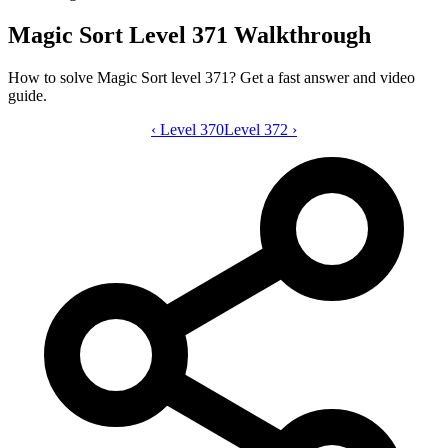
Magic Sort Level 371 Walkthrough
How to solve Magic Sort level 371? Get a fast answer and video
guide.
‹
Level 370
Magic Sort level 371 video guide
Level 372
›