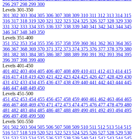
296
297
298
299
300
Levels 301-350
301
302
303
304
305
306
307
308
309
310
311
312
313
314
315
316
317
318
319
320
321
322
323
324
325
326
327
328
329
330
331
332
333
334
335
336
337
338
339
340
341
342
343
344
345
346
347
348
349
350
Levels 351-400
351
352
353
354
355
356
357
358
359
360
361
362
363
364
365
366
367
368
369
370
371
372
373
374
375
376
377
378
379
380
381
382
383
384
385
386
387
388
389
390
391
392
393
394
395
396
397
398
399
400
Levels 401-450
401
402
403
404
405
406
407
408
409
410
411
412
413
414
415
416
417
418
419
420
421
422
423
424
425
426
427
428
429
430
431
432
433
434
435
436
437
438
439
440
441
442
443
444
445
446
447
448
449
450
Levels 451-500
451
452
453
454
455
456
457
458
459
460
461
462
463
464
465
466
467
468
469
470
471
472
473
474
475
476
477
478
479
480
481
482
483
484
485
486
487
488
489
490
491
492
493
494
495
496
497
498
499
500
Levels 501-550
501
502
503
504
505
506
507
508
509
510
511
512
513
514
515
516
517
518
519
520
521
522
523
524
525
526
527
528
529
530
531
532
533
534
535
536
537
538
539
540
541
542
543
544
545