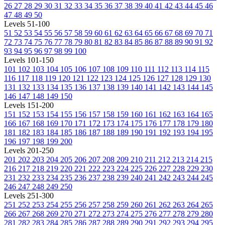
26
27
28
29
30
31
32
33
34
35
36
37
38
39
40
41
42
43
44
45
46
47
48
49
50
Levels 51-100
51
52
53
54
55
56
57
58
59
60
61
62
63
64
65
66
67
68
69
70
71
72
73
74
75
76
77
78
79
80
81
82
83
84
85
86
87
88
89
90
91
92
93
94
95
96
97
98
99
100
Levels 101-150
101
102
103
104
105
106
107
108
109
110
111
112
113
114
115
116
117
118
119
120
121
122
123
124
125
126
127
128
129
130
131
132
133
134
135
136
137
138
139
140
141
142
143
144
145
146
147
148
149
150
Levels 151-200
151
152
153
154
155
156
157
158
159
160
161
162
163
164
165
166
167
168
169
170
171
172
173
174
175
176
177
178
179
180
181
182
183
184
185
186
187
188
189
190
191
192
193
194
195
196
197
198
199
200
Levels 201-250
201
202
203
204
205
206
207
208
209
210
211
212
213
214
215
216
217
218
219
220
221
222
223
224
225
226
227
228
229
230
231
232
233
234
235
236
237
238
239
240
241
242
243
244
245
246
247
248
249
250
Levels 251-300
251
252
253
254
255
256
257
258
259
260
261
262
263
264
265
266
267
268
269
270
271
272
273
274
275
276
277
278
279
280
281
282
283
284
285
286
287
288
289
290
291
292
293
294
295