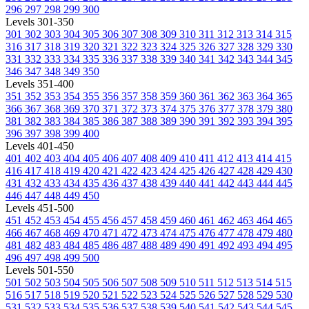
296
297
298
299
300
Levels 301-350
301
302
303
304
305
306
307
308
309
310
311
312
313
314
315
316
317
318
319
320
321
322
323
324
325
326
327
328
329
330
331
332
333
334
335
336
337
338
339
340
341
342
343
344
345
346
347
348
349
350
Levels 351-400
351
352
353
354
355
356
357
358
359
360
361
362
363
364
365
366
367
368
369
370
371
372
373
374
375
376
377
378
379
380
381
382
383
384
385
386
387
388
389
390
391
392
393
394
395
396
397
398
399
400
Levels 401-450
401
402
403
404
405
406
407
408
409
410
411
412
413
414
415
416
417
418
419
420
421
422
423
424
425
426
427
428
429
430
431
432
433
434
435
436
437
438
439
440
441
442
443
444
445
446
447
448
449
450
Levels 451-500
451
452
453
454
455
456
457
458
459
460
461
462
463
464
465
466
467
468
469
470
471
472
473
474
475
476
477
478
479
480
481
482
483
484
485
486
487
488
489
490
491
492
493
494
495
496
497
498
499
500
Levels 501-550
501
502
503
504
505
506
507
508
509
510
511
512
513
514
515
516
517
518
519
520
521
522
523
524
525
526
527
528
529
530
531
532
533
534
535
536
537
538
539
540
541
542
543
544
545