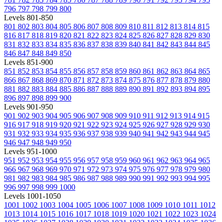
796
797
798
799
800
Levels 801-850
801
802
803
804
805
806
807
808
809
810
811
812
813
814
815
816
817
818
819
820
821
822
823
824
825
826
827
828
829
830
831
832
833
834
835
836
837
838
839
840
841
842
843
844
845
846
847
848
849
850
Levels 851-900
851
852
853
854
855
856
857
858
859
860
861
862
863
864
865
866
867
868
869
870
871
872
873
874
875
876
877
878
879
880
881
882
883
884
885
886
887
888
889
890
891
892
893
894
895
896
897
898
899
900
Levels 901-950
901
902
903
904
905
906
907
908
909
910
911
912
913
914
915
916
917
918
919
920
921
922
923
924
925
926
927
928
929
930
931
932
933
934
935
936
937
938
939
940
941
942
943
944
945
946
947
948
949
950
Levels 951-1000
951
952
953
954
955
956
957
958
959
960
961
962
963
964
965
966
967
968
969
970
971
972
973
974
975
976
977
978
979
980
981
982
983
984
985
986
987
988
989
990
991
992
993
994
995
996
997
998
999
1000
Levels 1001-1050
1001
1002
1003
1004
1005
1006
1007
1008
1009
1010
1011
1012
1013
1014
1015
1016
1017
1018
1019
1020
1021
1022
1023
1024