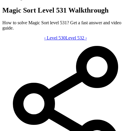
Magic Sort Level 531 Walkthrough
How to solve Magic Sort level 531? Get a fast answer and video
guide.
‹
Level 530
Magic Sort level 531 video guide
Level 532
›