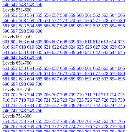
546
547
548
549
550
Levels 551-600
551
552
553
554
555
556
557
558
559
560
561
562
563
564
565
566
567
568
569
570
571
572
573
574
575
576
577
578
579
580
581
582
583
584
585
586
587
588
589
590
591
592
593
594
595
596
597
598
599
600
Levels 601-650
601
602
603
604
605
606
607
608
609
610
611
612
613
614
615
616
617
618
619
620
621
622
623
624
625
626
627
628
629
630
631
632
633
634
635
636
637
638
639
640
641
642
643
644
645
646
647
648
649
650
Levels 651-700
651
652
653
654
655
656
657
658
659
660
661
662
663
664
665
666
667
668
669
670
671
672
673
674
675
676
677
678
679
680
681
682
683
684
685
686
687
688
689
690
691
692
693
694
695
696
697
698
699
700
Levels 701-750
701
702
703
704
705
706
707
708
709
710
711
712
713
714
715
716
717
718
719
720
721
722
723
724
725
726
727
728
729
730
731
732
733
734
735
736
737
738
739
740
741
742
743
744
745
746
747
748
749
750
Levels 751-800
751
752
753
754
755
756
757
758
759
760
761
762
763
764
765
766
767
768
769
770
771
772
773
774
775
776
777
778
779
780
781
782
783
784
785
786
787
788
789
790
791
792
793
794
795