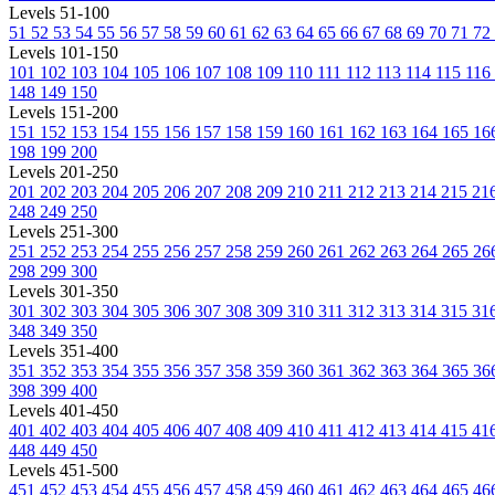
Levels 51-100
51
52
53
54
55
56
57
58
59
60
61
62
63
64
65
66
67
68
69
70
71
72
Levels 101-150
101
102
103
104
105
106
107
108
109
110
111
112
113
114
115
116
148
149
150
Levels 151-200
151
152
153
154
155
156
157
158
159
160
161
162
163
164
165
16
198
199
200
Levels 201-250
201
202
203
204
205
206
207
208
209
210
211
212
213
214
215
21
248
249
250
Levels 251-300
251
252
253
254
255
256
257
258
259
260
261
262
263
264
265
26
298
299
300
Levels 301-350
301
302
303
304
305
306
307
308
309
310
311
312
313
314
315
31
348
349
350
Levels 351-400
351
352
353
354
355
356
357
358
359
360
361
362
363
364
365
36
398
399
400
Levels 401-450
401
402
403
404
405
406
407
408
409
410
411
412
413
414
415
41
448
449
450
Levels 451-500
451
452
453
454
455
456
457
458
459
460
461
462
463
464
465
46