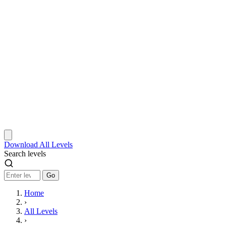
Download
All Levels
Search levels
Go
Home
›
All Levels
›