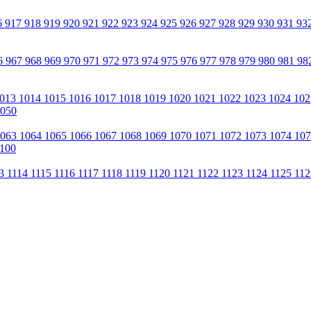
6
917
918
919
920
921
922
923
924
925
926
927
928
929
930
931
93
6
967
968
969
970
971
972
973
974
975
976
977
978
979
980
981
98
013
1014
1015
1016
1017
1018
1019
1020
1021
1022
1023
1024
10
050
1063
1064
1065
1066
1067
1068
1069
1070
1071
1072
1073
1074
10
100
13
1114
1115
1116
1117
1118
1119
1120
1121
1122
1123
1124
1125
11