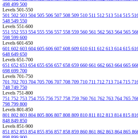
498
499
500
Levels 501-550
501
502
503
504
505
506
507
508
509
510
511
512
513
514
515
51
548
549
550
Levels 551-600
551
552
553
554
555
556
557
558
559
560
561
562
563
564
565
56
598
599
600
Levels 601-650
601
602
603
604
605
606
607
608
609
610
611
612
613
614
615
61
648
649
650
Levels 651-700
651
652
653
654
655
656
657
658
659
660
661
662
663
664
665
66
698
699
700
Levels 701-750
701
702
703
704
705
706
707
708
709
710
711
712
713
714
715
71
748
749
750
Levels 751-800
751
752
753
754
755
756
757
758
759
760
761
762
763
764
765
76
798
799
800
Levels 801-850
801
802
803
804
805
806
807
808
809
810
811
812
813
814
815
81
848
849
850
Levels 851-900
851
852
853
854
855
856
857
858
859
860
861
862
863
864
865
86
898
899
900