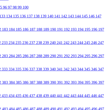
95
96
97
98
99
100
133
134
135
136
137
138
139
140
141
142
143
144
145
146
147
2
183
184
185
186
187
188
189
190
191
192
193
194
195
196
197
2
233
234
235
236
237
238
239
240
241
242
243
244
245
246
247
2
283
284
285
286
287
288
289
290
291
292
293
294
295
296
297
2
333
334
335
336
337
338
339
340
341
342
343
344
345
346
347
2
383
384
385
386
387
388
389
390
391
392
393
394
395
396
397
2
433
434
435
436
437
438
439
440
441
442
443
444
445
446
447
2
483
484
485
486
487
488
489
490
491
492
493
494
495
496
497