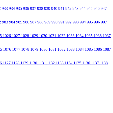
2
933
934
935
936
937
938
939
940
941
942
943
944
945
946
947
2
983
984
985
986
987
988
989
990
991
992
993
994
995
996
997
25
1026
1027
1028
1029
1030
1031
1032
1033
1034
1035
1036
1037
75
1076
1077
1078
1079
1080
1081
1082
1083
1084
1085
1086
1087
26
1127
1128
1129
1130
1131
1132
1133
1134
1135
1136
1137
1138