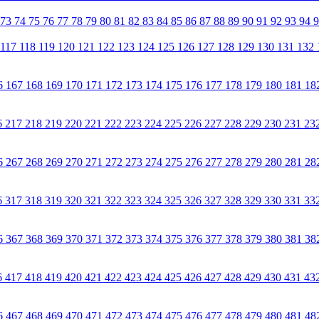
73
74
75
76
77
78
79
80
81
82
83
84
85
86
87
88
89
90
91
92
93
94
117
118
119
120
121
122
123
124
125
126
127
128
129
130
131
132
6
167
168
169
170
171
172
173
174
175
176
177
178
179
180
181
18
6
217
218
219
220
221
222
223
224
225
226
227
228
229
230
231
23
6
267
268
269
270
271
272
273
274
275
276
277
278
279
280
281
28
6
317
318
319
320
321
322
323
324
325
326
327
328
329
330
331
33
6
367
368
369
370
371
372
373
374
375
376
377
378
379
380
381
38
6
417
418
419
420
421
422
423
424
425
426
427
428
429
430
431
43
6
467
468
469
470
471
472
473
474
475
476
477
478
479
480
481
48