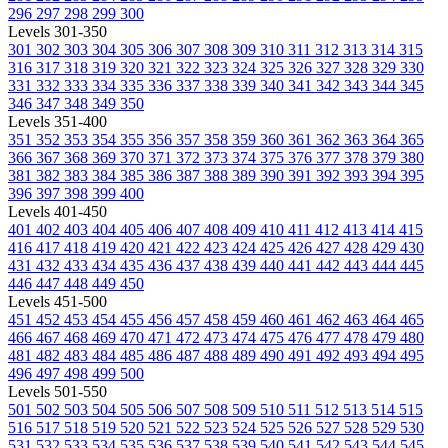
296
297
298
299
300
Levels 301-350
301
302
303
304
305
306
307
308
309
310
311
312
313
314
315
316
317
318
319
320
321
322
323
324
325
326
327
328
329
330
331
332
333
334
335
336
337
338
339
340
341
342
343
344
345
346
347
348
349
350
Levels 351-400
351
352
353
354
355
356
357
358
359
360
361
362
363
364
365
366
367
368
369
370
371
372
373
374
375
376
377
378
379
380
381
382
383
384
385
386
387
388
389
390
391
392
393
394
395
396
397
398
399
400
Levels 401-450
401
402
403
404
405
406
407
408
409
410
411
412
413
414
415
416
417
418
419
420
421
422
423
424
425
426
427
428
429
430
431
432
433
434
435
436
437
438
439
440
441
442
443
444
445
446
447
448
449
450
Levels 451-500
451
452
453
454
455
456
457
458
459
460
461
462
463
464
465
466
467
468
469
470
471
472
473
474
475
476
477
478
479
480
481
482
483
484
485
486
487
488
489
490
491
492
493
494
495
496
497
498
499
500
Levels 501-550
501
502
503
504
505
506
507
508
509
510
511
512
513
514
515
516
517
518
519
520
521
522
523
524
525
526
527
528
529
530
531
532
533
534
535
536
537
538
539
540
541
542
543
544
545