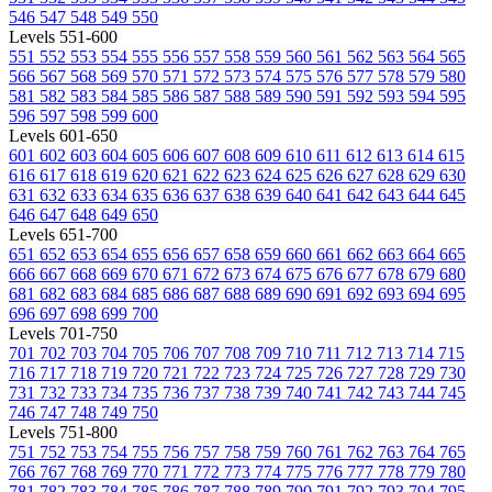
546
547
548
549
550
Levels 551-600
551
552
553
554
555
556
557
558
559
560
561
562
563
564
565
566
567
568
569
570
571
572
573
574
575
576
577
578
579
580
581
582
583
584
585
586
587
588
589
590
591
592
593
594
595
596
597
598
599
600
Levels 601-650
601
602
603
604
605
606
607
608
609
610
611
612
613
614
615
616
617
618
619
620
621
622
623
624
625
626
627
628
629
630
631
632
633
634
635
636
637
638
639
640
641
642
643
644
645
646
647
648
649
650
Levels 651-700
651
652
653
654
655
656
657
658
659
660
661
662
663
664
665
666
667
668
669
670
671
672
673
674
675
676
677
678
679
680
681
682
683
684
685
686
687
688
689
690
691
692
693
694
695
696
697
698
699
700
Levels 701-750
701
702
703
704
705
706
707
708
709
710
711
712
713
714
715
716
717
718
719
720
721
722
723
724
725
726
727
728
729
730
731
732
733
734
735
736
737
738
739
740
741
742
743
744
745
746
747
748
749
750
Levels 751-800
751
752
753
754
755
756
757
758
759
760
761
762
763
764
765
766
767
768
769
770
771
772
773
774
775
776
777
778
779
780
781
782
783
784
785
786
787
788
789
790
791
792
793
794
795