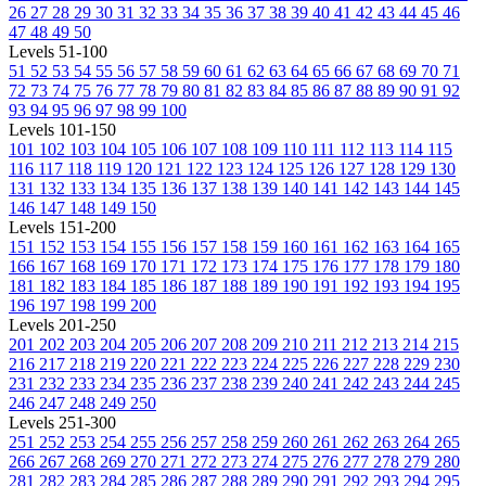
26
27
28
29
30
31
32
33
34
35
36
37
38
39
40
41
42
43
44
45
46
47
48
49
50
Levels 51-100
51
52
53
54
55
56
57
58
59
60
61
62
63
64
65
66
67
68
69
70
71
72
73
74
75
76
77
78
79
80
81
82
83
84
85
86
87
88
89
90
91
92
93
94
95
96
97
98
99
100
Levels 101-150
101
102
103
104
105
106
107
108
109
110
111
112
113
114
115
116
117
118
119
120
121
122
123
124
125
126
127
128
129
130
131
132
133
134
135
136
137
138
139
140
141
142
143
144
145
146
147
148
149
150
Levels 151-200
151
152
153
154
155
156
157
158
159
160
161
162
163
164
165
166
167
168
169
170
171
172
173
174
175
176
177
178
179
180
181
182
183
184
185
186
187
188
189
190
191
192
193
194
195
196
197
198
199
200
Levels 201-250
201
202
203
204
205
206
207
208
209
210
211
212
213
214
215
216
217
218
219
220
221
222
223
224
225
226
227
228
229
230
231
232
233
234
235
236
237
238
239
240
241
242
243
244
245
246
247
248
249
250
Levels 251-300
251
252
253
254
255
256
257
258
259
260
261
262
263
264
265
266
267
268
269
270
271
272
273
274
275
276
277
278
279
280
281
282
283
284
285
286
287
288
289
290
291
292
293
294
295