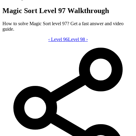
Magic Sort Level 97 Walkthrough
How to solve Magic Sort level 97? Get a fast answer and video
guide.
‹
Level 96
Magic Sort level 97 video guide
Level 98
›