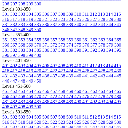
296
297
298
299
300
Levels 301-350
301
302
303
304
305
306
307
308
309
310
311
312
313
314
315
316
317
318
319
320
321
322
323
324
325
326
327
328
329
330
331
332
333
334
335
336
337
338
339
340
341
342
343
344
345
346
347
348
349
350
Levels 351-400
351
352
353
354
355
356
357
358
359
360
361
362
363
364
365
366
367
368
369
370
371
372
373
374
375
376
377
378
379
380
381
382
383
384
385
386
387
388
389
390
391
392
393
394
395
396
397
398
399
400
Levels 401-450
401
402
403
404
405
406
407
408
409
410
411
412
413
414
415
416
417
418
419
420
421
422
423
424
425
426
427
428
429
430
431
432
433
434
435
436
437
438
439
440
441
442
443
444
445
446
447
448
449
450
Levels 451-500
451
452
453
454
455
456
457
458
459
460
461
462
463
464
465
466
467
468
469
470
471
472
473
474
475
476
477
478
479
480
481
482
483
484
485
486
487
488
489
490
491
492
493
494
495
496
497
498
499
500
Levels 501-550
501
502
503
504
505
506
507
508
509
510
511
512
513
514
515
516
517
518
519
520
521
522
523
524
525
526
527
528
529
530
531
532
533
534
535
536
537
538
539
540
541
542
543
544
545