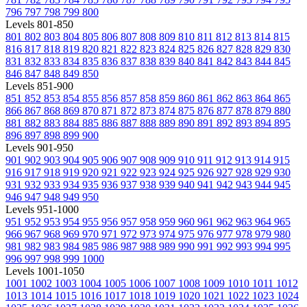
796
797
798
799
800
Levels 801-850
801
802
803
804
805
806
807
808
809
810
811
812
813
814
815
816
817
818
819
820
821
822
823
824
825
826
827
828
829
830
831
832
833
834
835
836
837
838
839
840
841
842
843
844
845
846
847
848
849
850
Levels 851-900
851
852
853
854
855
856
857
858
859
860
861
862
863
864
865
866
867
868
869
870
871
872
873
874
875
876
877
878
879
880
881
882
883
884
885
886
887
888
889
890
891
892
893
894
895
896
897
898
899
900
Levels 901-950
901
902
903
904
905
906
907
908
909
910
911
912
913
914
915
916
917
918
919
920
921
922
923
924
925
926
927
928
929
930
931
932
933
934
935
936
937
938
939
940
941
942
943
944
945
946
947
948
949
950
Levels 951-1000
951
952
953
954
955
956
957
958
959
960
961
962
963
964
965
966
967
968
969
970
971
972
973
974
975
976
977
978
979
980
981
982
983
984
985
986
987
988
989
990
991
992
993
994
995
996
997
998
999
1000
Levels 1001-1050
1001
1002
1003
1004
1005
1006
1007
1008
1009
1010
1011
1012
1013
1014
1015
1016
1017
1018
1019
1020
1021
1022
1023
1024