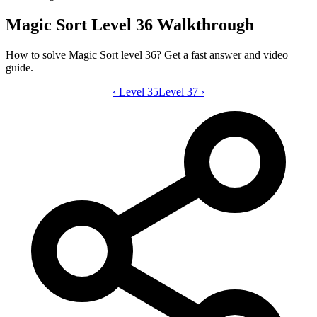
Magic Sort Level 36 Walkthrough
How to solve Magic Sort level 36? Get a fast answer and video
guide.
‹
Level 35
Magic Sort level 36 video guide
Level 37
›