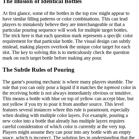
The Illusion of Identical Bottles
At first glance, some of the bottles in the top row might appear to
have similar filling patterns or color combinations. This can lead
players to mistakenly believe they are interchangeable or that a
particular pouring sequence will work for multiple target bottles.
The trick here is that each question mark represents a
specific
color
requirement for that particular bottle. The visual design can subtly
mislead, making players overlook the unique color target for each
slot. The key to solving this is to meticulously check the question
mark on each target bottle before making any pour.
The Subtle Rules of Pouring
The game's pouring mechanic is where many players stumble. The
rule that you can only pour a liquid if it matches the
topmost
color in
the receiving bottle is not always immediately obvious or intuitive.
This means a bottle with blue on top of yellow can accept blue, but
not yellow if you try to pour it from another source. This level
features several instances where this rule is paramount, especially
when dealing with multiple color layers. For example, pouring a
new color into a bottle that already has multiple layers requires
careful consideration of which color is currently at the very top.
Players might assume they can pour into any bottle with an empty
space, which is incorrect. The solution lies in understanding that the