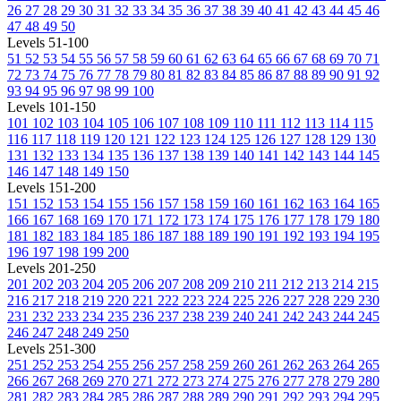
26
27
28
29
30
31
32
33
34
35
36
37
38
39
40
41
42
43
44
45
46
47
48
49
50
Levels 51-100
51
52
53
54
55
56
57
58
59
60
61
62
63
64
65
66
67
68
69
70
71
72
73
74
75
76
77
78
79
80
81
82
83
84
85
86
87
88
89
90
91
92
93
94
95
96
97
98
99
100
Levels 101-150
101
102
103
104
105
106
107
108
109
110
111
112
113
114
115
116
117
118
119
120
121
122
123
124
125
126
127
128
129
130
131
132
133
134
135
136
137
138
139
140
141
142
143
144
145
146
147
148
149
150
Levels 151-200
151
152
153
154
155
156
157
158
159
160
161
162
163
164
165
166
167
168
169
170
171
172
173
174
175
176
177
178
179
180
181
182
183
184
185
186
187
188
189
190
191
192
193
194
195
196
197
198
199
200
Levels 201-250
201
202
203
204
205
206
207
208
209
210
211
212
213
214
215
216
217
218
219
220
221
222
223
224
225
226
227
228
229
230
231
232
233
234
235
236
237
238
239
240
241
242
243
244
245
246
247
248
249
250
Levels 251-300
251
252
253
254
255
256
257
258
259
260
261
262
263
264
265
266
267
268
269
270
271
272
273
274
275
276
277
278
279
280
281
282
283
284
285
286
287
288
289
290
291
292
293
294
295