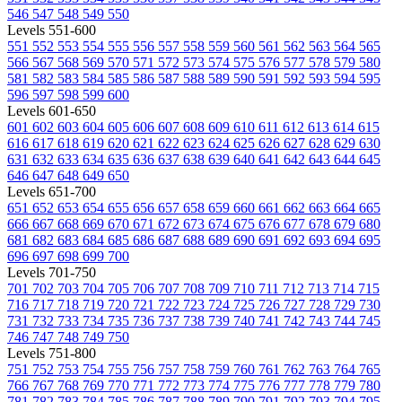
546
547
548
549
550
Levels 551-600
551
552
553
554
555
556
557
558
559
560
561
562
563
564
565
566
567
568
569
570
571
572
573
574
575
576
577
578
579
580
581
582
583
584
585
586
587
588
589
590
591
592
593
594
595
596
597
598
599
600
Levels 601-650
601
602
603
604
605
606
607
608
609
610
611
612
613
614
615
616
617
618
619
620
621
622
623
624
625
626
627
628
629
630
631
632
633
634
635
636
637
638
639
640
641
642
643
644
645
646
647
648
649
650
Levels 651-700
651
652
653
654
655
656
657
658
659
660
661
662
663
664
665
666
667
668
669
670
671
672
673
674
675
676
677
678
679
680
681
682
683
684
685
686
687
688
689
690
691
692
693
694
695
696
697
698
699
700
Levels 701-750
701
702
703
704
705
706
707
708
709
710
711
712
713
714
715
716
717
718
719
720
721
722
723
724
725
726
727
728
729
730
731
732
733
734
735
736
737
738
739
740
741
742
743
744
745
746
747
748
749
750
Levels 751-800
751
752
753
754
755
756
757
758
759
760
761
762
763
764
765
766
767
768
769
770
771
772
773
774
775
776
777
778
779
780
781
782
783
784
785
786
787
788
789
790
791
792
793
794
795