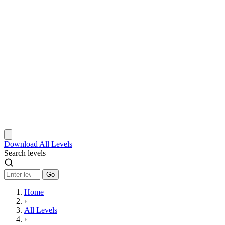
Download
All Levels
Search levels
Go
Home
›
All Levels
›