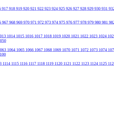
6
917
918
919
920
921
922
923
924
925
926
927
928
929
930
931
93
6
967
968
969
970
971
972
973
974
975
976
977
978
979
980
981
98
013
1014
1015
1016
1017
1018
1019
1020
1021
1022
1023
1024
10
050
1063
1064
1065
1066
1067
1068
1069
1070
1071
1072
1073
1074
10
100
13
1114
1115
1116
1117
1118
1119
1120
1121
1122
1123
1124
1125
11