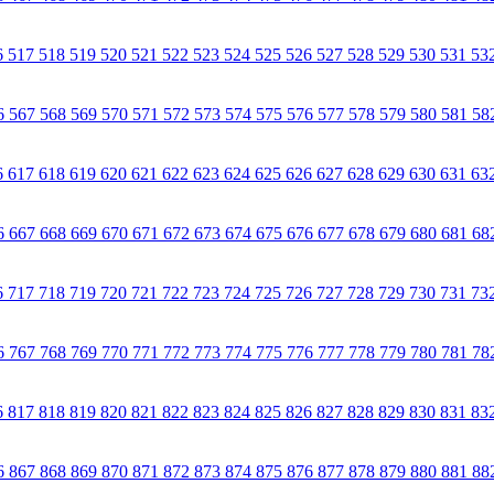
6
517
518
519
520
521
522
523
524
525
526
527
528
529
530
531
53
6
567
568
569
570
571
572
573
574
575
576
577
578
579
580
581
58
6
617
618
619
620
621
622
623
624
625
626
627
628
629
630
631
63
6
667
668
669
670
671
672
673
674
675
676
677
678
679
680
681
68
6
717
718
719
720
721
722
723
724
725
726
727
728
729
730
731
73
6
767
768
769
770
771
772
773
774
775
776
777
778
779
780
781
78
6
817
818
819
820
821
822
823
824
825
826
827
828
829
830
831
83
6
867
868
869
870
871
872
873
874
875
876
877
878
879
880
881
88