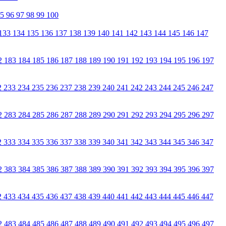
95
96
97
98
99
100
133
134
135
136
137
138
139
140
141
142
143
144
145
146
147
2
183
184
185
186
187
188
189
190
191
192
193
194
195
196
197
2
233
234
235
236
237
238
239
240
241
242
243
244
245
246
247
2
283
284
285
286
287
288
289
290
291
292
293
294
295
296
297
2
333
334
335
336
337
338
339
340
341
342
343
344
345
346
347
2
383
384
385
386
387
388
389
390
391
392
393
394
395
396
397
2
433
434
435
436
437
438
439
440
441
442
443
444
445
446
447
2
483
484
485
486
487
488
489
490
491
492
493
494
495
496
497