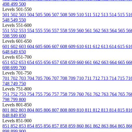
498
499
500
Levels 501-550
501
502
503
504
505
506
507
508
509
510
511
512
513
514
515
51
548
549
550
Levels 551-600
551
552
553
554
555
556
557
558
559
560
561
562
563
564
565
56
598
599
600
Levels 601-650
601
602
603
604
605
606
607
608
609
610
611
612
613
614
615
61
648
649
650
Levels 651-700
651
652
653
654
655
656
657
658
659
660
661
662
663
664
665
66
698
699
700
Levels 701-750
701
702
703
704
705
706
707
708
709
710
711
712
713
714
715
71
748
749
750
Levels 751-800
751
752
753
754
755
756
757
758
759
760
761
762
763
764
765
76
798
799
800
Levels 801-850
801
802
803
804
805
806
807
808
809
810
811
812
813
814
815
81
848
849
850
Levels 851-900
851
852
853
854
855
856
857
858
859
860
861
862
863
864
865
86
898
899
900