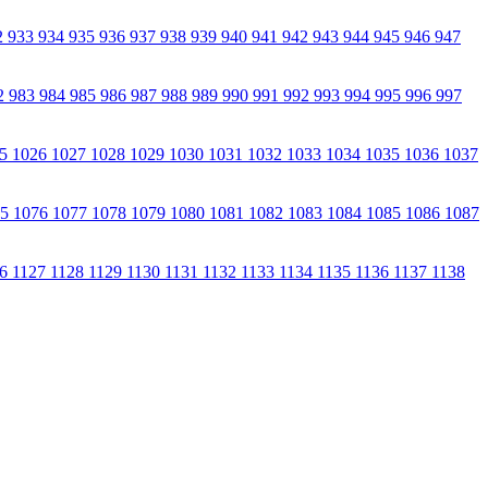
2
933
934
935
936
937
938
939
940
941
942
943
944
945
946
947
2
983
984
985
986
987
988
989
990
991
992
993
994
995
996
997
25
1026
1027
1028
1029
1030
1031
1032
1033
1034
1035
1036
1037
75
1076
1077
1078
1079
1080
1081
1082
1083
1084
1085
1086
1087
26
1127
1128
1129
1130
1131
1132
1133
1134
1135
1136
1137
1138