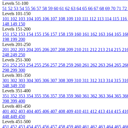
Levels 51-100
51
52
53
54
55
56
57
58
59
60
61
62
63
64
65
66
67
68
69
70
71
72
Levels 101-150
101
102
103
104
105
106
107
108
109
110
111
112
113
114
115
116
148
149
150
Levels 151-200
151
152
153
154
155
156
157
158
159
160
161
162
163
164
165
16
198
199
200
Levels 201-250
201
202
203
204
205
206
207
208
209
210
211
212
213
214
215
21
248
249
250
Levels 251-300
251
252
253
254
255
256
257
258
259
260
261
262
263
264
265
26
298
299
300
Levels 301-350
301
302
303
304
305
306
307
308
309
310
311
312
313
314
315
31
348
349
350
Levels 351-400
351
352
353
354
355
356
357
358
359
360
361
362
363
364
365
36
398
399
400
Levels 401-450
401
402
403
404
405
406
407
408
409
410
411
412
413
414
415
41
448
449
450
Levels 451-500
451
452
453
454
455
456
457
458
459
460
461
462
463
464
465
46