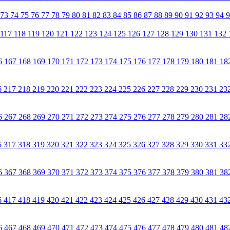
73
74
75
76
77
78
79
80
81
82
83
84
85
86
87
88
89
90
91
92
93
94
117
118
119
120
121
122
123
124
125
126
127
128
129
130
131
132
6
167
168
169
170
171
172
173
174
175
176
177
178
179
180
181
18
6
217
218
219
220
221
222
223
224
225
226
227
228
229
230
231
23
6
267
268
269
270
271
272
273
274
275
276
277
278
279
280
281
28
6
317
318
319
320
321
322
323
324
325
326
327
328
329
330
331
33
6
367
368
369
370
371
372
373
374
375
376
377
378
379
380
381
38
6
417
418
419
420
421
422
423
424
425
426
427
428
429
430
431
43
6
467
468
469
470
471
472
473
474
475
476
477
478
479
480
481
48