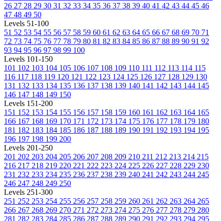
26
27
28
29
30
31
32
33
34
35
36
37
38
39
40
41
42
43
44
45
46
47
48
49
50
Levels 51-100
51
52
53
54
55
56
57
58
59
60
61
62
63
64
65
66
67
68
69
70
71
72
73
74
75
76
77
78
79
80
81
82
83
84
85
86
87
88
89
90
91
92
93
94
95
96
97
98
99
100
Levels 101-150
101
102
103
104
105
106
107
108
109
110
111
112
113
114
115
116
117
118
119
120
121
122
123
124
125
126
127
128
129
130
131
132
133
134
135
136
137
138
139
140
141
142
143
144
145
146
147
148
149
150
Levels 151-200
151
152
153
154
155
156
157
158
159
160
161
162
163
164
165
166
167
168
169
170
171
172
173
174
175
176
177
178
179
180
181
182
183
184
185
186
187
188
189
190
191
192
193
194
195
196
197
198
199
200
Levels 201-250
201
202
203
204
205
206
207
208
209
210
211
212
213
214
215
216
217
218
219
220
221
222
223
224
225
226
227
228
229
230
231
232
233
234
235
236
237
238
239
240
241
242
243
244
245
246
247
248
249
250
Levels 251-300
251
252
253
254
255
256
257
258
259
260
261
262
263
264
265
266
267
268
269
270
271
272
273
274
275
276
277
278
279
280
281
282
283
284
285
286
287
288
289
290
291
292
293
294
295