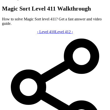
Magic Sort Level 411 Walkthrough
How to solve Magic Sort level 411? Get a fast answer and video
guide.
‹
Level 410
Magic Sort level 411 video guide
Level 412
›