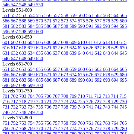
546
547
548
549
550
Levels 551-600
551
552
553
554
555
556
557
558
559
560
561
562
563
564
565
566
567
568
569
570
571
572
573
574
575
576
577
578
579
580
581
582
583
584
585
586
587
588
589
590
591
592
593
594
595
596
597
598
599
600
Levels 601-650
601
602
603
604
605
606
607
608
609
610
611
612
613
614
615
616
617
618
619
620
621
622
623
624
625
626
627
628
629
630
631
632
633
634
635
636
637
638
639
640
641
642
643
644
645
646
647
648
649
650
Levels 651-700
651
652
653
654
655
656
657
658
659
660
661
662
663
664
665
666
667
668
669
670
671
672
673
674
675
676
677
678
679
680
681
682
683
684
685
686
687
688
689
690
691
692
693
694
695
696
697
698
699
700
Levels 701-750
701
702
703
704
705
706
707
708
709
710
711
712
713
714
715
716
717
718
719
720
721
722
723
724
725
726
727
728
729
730
731
732
733
734
735
736
737
738
739
740
741
742
743
744
745
746
747
748
749
750
Levels 751-800
751
752
753
754
755
756
757
758
759
760
761
762
763
764
765
766
767
768
769
770
771
772
773
774
775
776
777
778
779
780
781
782
783
784
785
786
787
788
789
790
791
792
793
794
795