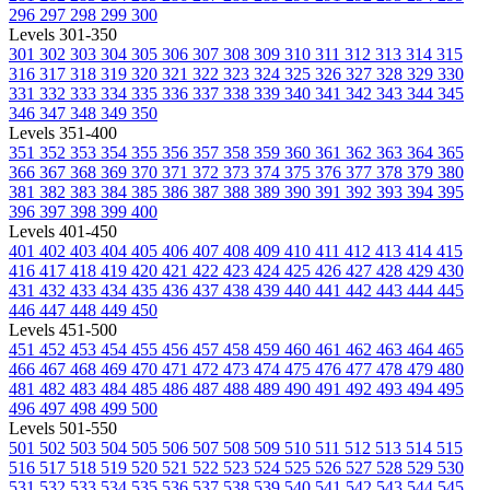
296
297
298
299
300
Levels 301-350
301
302
303
304
305
306
307
308
309
310
311
312
313
314
315
316
317
318
319
320
321
322
323
324
325
326
327
328
329
330
331
332
333
334
335
336
337
338
339
340
341
342
343
344
345
346
347
348
349
350
Levels 351-400
351
352
353
354
355
356
357
358
359
360
361
362
363
364
365
366
367
368
369
370
371
372
373
374
375
376
377
378
379
380
381
382
383
384
385
386
387
388
389
390
391
392
393
394
395
396
397
398
399
400
Levels 401-450
401
402
403
404
405
406
407
408
409
410
411
412
413
414
415
416
417
418
419
420
421
422
423
424
425
426
427
428
429
430
431
432
433
434
435
436
437
438
439
440
441
442
443
444
445
446
447
448
449
450
Levels 451-500
451
452
453
454
455
456
457
458
459
460
461
462
463
464
465
466
467
468
469
470
471
472
473
474
475
476
477
478
479
480
481
482
483
484
485
486
487
488
489
490
491
492
493
494
495
496
497
498
499
500
Levels 501-550
501
502
503
504
505
506
507
508
509
510
511
512
513
514
515
516
517
518
519
520
521
522
523
524
525
526
527
528
529
530
531
532
533
534
535
536
537
538
539
540
541
542
543
544
545