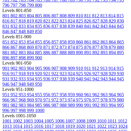
796
797
798
799
800
Levels 801-850
801
802
803
804
805
806
807
808
809
810
811
812
813
814
815
816
817
818
819
820
821
822
823
824
825
826
827
828
829
830
831
832
833
834
835
836
837
838
839
840
841
842
843
844
845
846
847
848
849
850
Levels 851-900
851
852
853
854
855
856
857
858
859
860
861
862
863
864
865
866
867
868
869
870
871
872
873
874
875
876
877
878
879
880
881
882
883
884
885
886
887
888
889
890
891
892
893
894
895
896
897
898
899
900
Levels 901-950
901
902
903
904
905
906
907
908
909
910
911
912
913
914
915
916
917
918
919
920
921
922
923
924
925
926
927
928
929
930
931
932
933
934
935
936
937
938
939
940
941
942
943
944
945
946
947
948
949
950
Levels 951-1000
951
952
953
954
955
956
957
958
959
960
961
962
963
964
965
966
967
968
969
970
971
972
973
974
975
976
977
978
979
980
981
982
983
984
985
986
987
988
989
990
991
992
993
994
995
996
997
998
999
1000
Levels 1001-1050
1001
1002
1003
1004
1005
1006
1007
1008
1009
1010
1011
1012
1013
1014
1015
1016
1017
1018
1019
1020
1021
1022
1023
1024