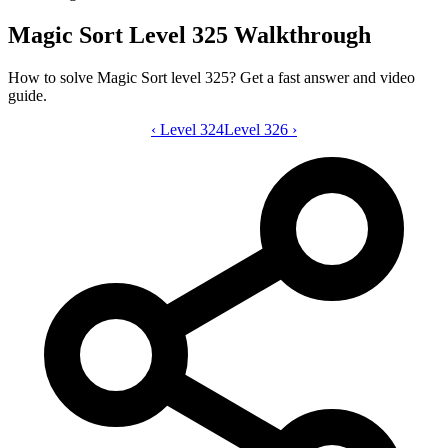
Magic Sort Level 325 Walkthrough
How to solve Magic Sort level 325? Get a fast answer and video
guide.
‹
Level 324
Magic Sort level 325 video guide
Level 326
›