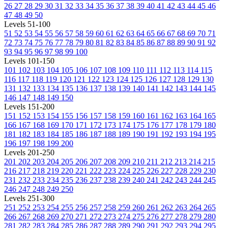
26
27
28
29
30
31
32
33
34
35
36
37
38
39
40
41
42
43
44
45
46
47
48
49
50
Levels 51-100
51
52
53
54
55
56
57
58
59
60
61
62
63
64
65
66
67
68
69
70
71
72
73
74
75
76
77
78
79
80
81
82
83
84
85
86
87
88
89
90
91
92
93
94
95
96
97
98
99
100
Levels 101-150
101
102
103
104
105
106
107
108
109
110
111
112
113
114
115
116
117
118
119
120
121
122
123
124
125
126
127
128
129
130
131
132
133
134
135
136
137
138
139
140
141
142
143
144
145
146
147
148
149
150
Levels 151-200
151
152
153
154
155
156
157
158
159
160
161
162
163
164
165
166
167
168
169
170
171
172
173
174
175
176
177
178
179
180
181
182
183
184
185
186
187
188
189
190
191
192
193
194
195
196
197
198
199
200
Levels 201-250
201
202
203
204
205
206
207
208
209
210
211
212
213
214
215
216
217
218
219
220
221
222
223
224
225
226
227
228
229
230
231
232
233
234
235
236
237
238
239
240
241
242
243
244
245
246
247
248
249
250
Levels 251-300
251
252
253
254
255
256
257
258
259
260
261
262
263
264
265
266
267
268
269
270
271
272
273
274
275
276
277
278
279
280
281
282
283
284
285
286
287
288
289
290
291
292
293
294
295