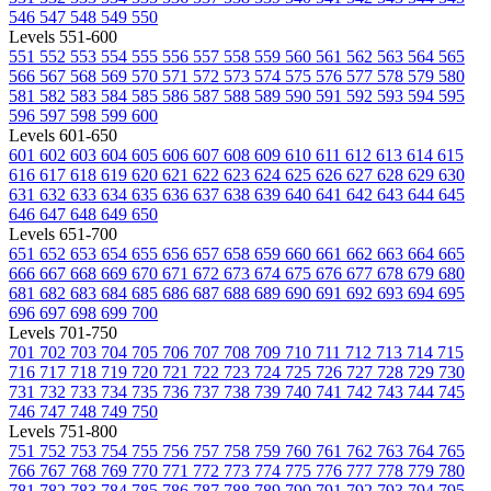
546
547
548
549
550
Levels 551-600
551
552
553
554
555
556
557
558
559
560
561
562
563
564
565
566
567
568
569
570
571
572
573
574
575
576
577
578
579
580
581
582
583
584
585
586
587
588
589
590
591
592
593
594
595
596
597
598
599
600
Levels 601-650
601
602
603
604
605
606
607
608
609
610
611
612
613
614
615
616
617
618
619
620
621
622
623
624
625
626
627
628
629
630
631
632
633
634
635
636
637
638
639
640
641
642
643
644
645
646
647
648
649
650
Levels 651-700
651
652
653
654
655
656
657
658
659
660
661
662
663
664
665
666
667
668
669
670
671
672
673
674
675
676
677
678
679
680
681
682
683
684
685
686
687
688
689
690
691
692
693
694
695
696
697
698
699
700
Levels 701-750
701
702
703
704
705
706
707
708
709
710
711
712
713
714
715
716
717
718
719
720
721
722
723
724
725
726
727
728
729
730
731
732
733
734
735
736
737
738
739
740
741
742
743
744
745
746
747
748
749
750
Levels 751-800
751
752
753
754
755
756
757
758
759
760
761
762
763
764
765
766
767
768
769
770
771
772
773
774
775
776
777
778
779
780
781
782
783
784
785
786
787
788
789
790
791
792
793
794
795