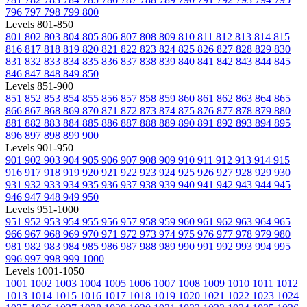
796
797
798
799
800
Levels 801-850
801
802
803
804
805
806
807
808
809
810
811
812
813
814
815
816
817
818
819
820
821
822
823
824
825
826
827
828
829
830
831
832
833
834
835
836
837
838
839
840
841
842
843
844
845
846
847
848
849
850
Levels 851-900
851
852
853
854
855
856
857
858
859
860
861
862
863
864
865
866
867
868
869
870
871
872
873
874
875
876
877
878
879
880
881
882
883
884
885
886
887
888
889
890
891
892
893
894
895
896
897
898
899
900
Levels 901-950
901
902
903
904
905
906
907
908
909
910
911
912
913
914
915
916
917
918
919
920
921
922
923
924
925
926
927
928
929
930
931
932
933
934
935
936
937
938
939
940
941
942
943
944
945
946
947
948
949
950
Levels 951-1000
951
952
953
954
955
956
957
958
959
960
961
962
963
964
965
966
967
968
969
970
971
972
973
974
975
976
977
978
979
980
981
982
983
984
985
986
987
988
989
990
991
992
993
994
995
996
997
998
999
1000
Levels 1001-1050
1001
1002
1003
1004
1005
1006
1007
1008
1009
1010
1011
1012
1013
1014
1015
1016
1017
1018
1019
1020
1021
1022
1023
1024