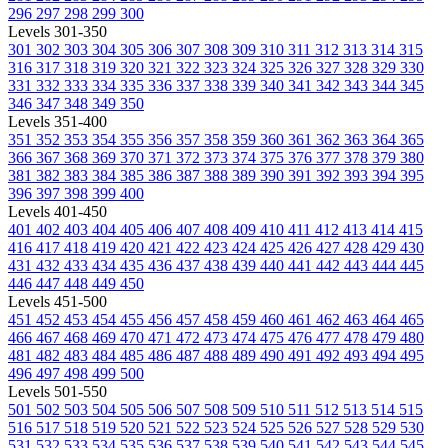
296
297
298
299
300
Levels 301-350
301
302
303
304
305
306
307
308
309
310
311
312
313
314
315
316
317
318
319
320
321
322
323
324
325
326
327
328
329
330
331
332
333
334
335
336
337
338
339
340
341
342
343
344
345
346
347
348
349
350
Levels 351-400
351
352
353
354
355
356
357
358
359
360
361
362
363
364
365
366
367
368
369
370
371
372
373
374
375
376
377
378
379
380
381
382
383
384
385
386
387
388
389
390
391
392
393
394
395
396
397
398
399
400
Levels 401-450
401
402
403
404
405
406
407
408
409
410
411
412
413
414
415
416
417
418
419
420
421
422
423
424
425
426
427
428
429
430
431
432
433
434
435
436
437
438
439
440
441
442
443
444
445
446
447
448
449
450
Levels 451-500
451
452
453
454
455
456
457
458
459
460
461
462
463
464
465
466
467
468
469
470
471
472
473
474
475
476
477
478
479
480
481
482
483
484
485
486
487
488
489
490
491
492
493
494
495
496
497
498
499
500
Levels 501-550
501
502
503
504
505
506
507
508
509
510
511
512
513
514
515
516
517
518
519
520
521
522
523
524
525
526
527
528
529
530
531
532
533
534
535
536
537
538
539
540
541
542
543
544
545