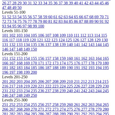
26
27
28
29
30
31
32
33
34
35
36
37
38
39
40
41
42
43
44
45
46
47
48
49
50
Levels 51-100
51
52
53
54
55
56
57
58
59
60
61
62
63
64
65
66
67
68
69
70
71
72
73
74
75
76
77
78
79
80
81
82
83
84
85
86
87
88
89
90
91
92
93
94
95
96
97
98
99
100
Levels 101-150
101
102
103
104
105
106
107
108
109
110
111
112
113
114
115
116
117
118
119
120
121
122
123
124
125
126
127
128
129
130
131
132
133
134
135
136
137
138
139
140
141
142
143
144
145
146
147
148
149
150
Levels 151-200
151
152
153
154
155
156
157
158
159
160
161
162
163
164
165
166
167
168
169
170
171
172
173
174
175
176
177
178
179
180
181
182
183
184
185
186
187
188
189
190
191
192
193
194
195
196
197
198
199
200
Levels 201-250
201
202
203
204
205
206
207
208
209
210
211
212
213
214
215
216
217
218
219
220
221
222
223
224
225
226
227
228
229
230
231
232
233
234
235
236
237
238
239
240
241
242
243
244
245
246
247
248
249
250
Levels 251-300
251
252
253
254
255
256
257
258
259
260
261
262
263
264
265
266
267
268
269
270
271
272
273
274
275
276
277
278
279
280
281
282
283
284
285
286
287
288
289
290
291
292
293
294
295