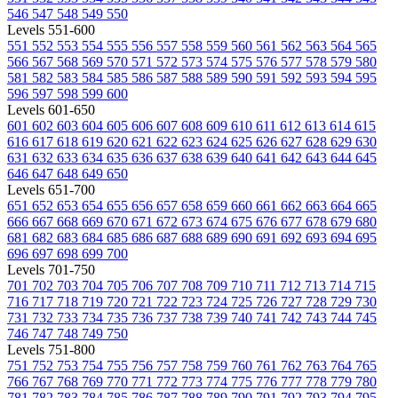
546
547
548
549
550
Levels 551-600
551
552
553
554
555
556
557
558
559
560
561
562
563
564
565
566
567
568
569
570
571
572
573
574
575
576
577
578
579
580
581
582
583
584
585
586
587
588
589
590
591
592
593
594
595
596
597
598
599
600
Levels 601-650
601
602
603
604
605
606
607
608
609
610
611
612
613
614
615
616
617
618
619
620
621
622
623
624
625
626
627
628
629
630
631
632
633
634
635
636
637
638
639
640
641
642
643
644
645
646
647
648
649
650
Levels 651-700
651
652
653
654
655
656
657
658
659
660
661
662
663
664
665
666
667
668
669
670
671
672
673
674
675
676
677
678
679
680
681
682
683
684
685
686
687
688
689
690
691
692
693
694
695
696
697
698
699
700
Levels 701-750
701
702
703
704
705
706
707
708
709
710
711
712
713
714
715
716
717
718
719
720
721
722
723
724
725
726
727
728
729
730
731
732
733
734
735
736
737
738
739
740
741
742
743
744
745
746
747
748
749
750
Levels 751-800
751
752
753
754
755
756
757
758
759
760
761
762
763
764
765
766
767
768
769
770
771
772
773
774
775
776
777
778
779
780
781
782
783
784
785
786
787
788
789
790
791
792
793
794
795