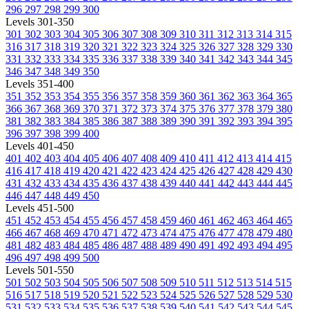
296
297
298
299
300
Levels 301-350
301
302
303
304
305
306
307
308
309
310
311
312
313
314
315
316
317
318
319
320
321
322
323
324
325
326
327
328
329
330
331
332
333
334
335
336
337
338
339
340
341
342
343
344
345
346
347
348
349
350
Levels 351-400
351
352
353
354
355
356
357
358
359
360
361
362
363
364
365
366
367
368
369
370
371
372
373
374
375
376
377
378
379
380
381
382
383
384
385
386
387
388
389
390
391
392
393
394
395
396
397
398
399
400
Levels 401-450
401
402
403
404
405
406
407
408
409
410
411
412
413
414
415
416
417
418
419
420
421
422
423
424
425
426
427
428
429
430
431
432
433
434
435
436
437
438
439
440
441
442
443
444
445
446
447
448
449
450
Levels 451-500
451
452
453
454
455
456
457
458
459
460
461
462
463
464
465
466
467
468
469
470
471
472
473
474
475
476
477
478
479
480
481
482
483
484
485
486
487
488
489
490
491
492
493
494
495
496
497
498
499
500
Levels 501-550
501
502
503
504
505
506
507
508
509
510
511
512
513
514
515
516
517
518
519
520
521
522
523
524
525
526
527
528
529
530
531
532
533
534
535
536
537
538
539
540
541
542
543
544
545