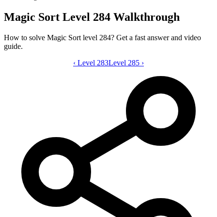
Magic Sort Level 284 Walkthrough
How to solve Magic Sort level 284? Get a fast answer and video
guide.
‹
Level 283
Magic Sort level 284 video guide
Level 285
›