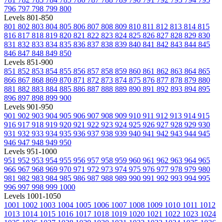
796
797
798
799
800
Levels 801-850
801
802
803
804
805
806
807
808
809
810
811
812
813
814
815
816
817
818
819
820
821
822
823
824
825
826
827
828
829
830
831
832
833
834
835
836
837
838
839
840
841
842
843
844
845
846
847
848
849
850
Levels 851-900
851
852
853
854
855
856
857
858
859
860
861
862
863
864
865
866
867
868
869
870
871
872
873
874
875
876
877
878
879
880
881
882
883
884
885
886
887
888
889
890
891
892
893
894
895
896
897
898
899
900
Levels 901-950
901
902
903
904
905
906
907
908
909
910
911
912
913
914
915
916
917
918
919
920
921
922
923
924
925
926
927
928
929
930
931
932
933
934
935
936
937
938
939
940
941
942
943
944
945
946
947
948
949
950
Levels 951-1000
951
952
953
954
955
956
957
958
959
960
961
962
963
964
965
966
967
968
969
970
971
972
973
974
975
976
977
978
979
980
981
982
983
984
985
986
987
988
989
990
991
992
993
994
995
996
997
998
999
1000
Levels 1001-1050
1001
1002
1003
1004
1005
1006
1007
1008
1009
1010
1011
1012
1013
1014
1015
1016
1017
1018
1019
1020
1021
1022
1023
1024