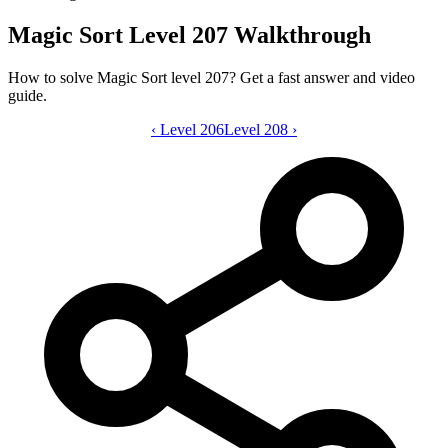
Magic Sort Level 207 Walkthrough
How to solve Magic Sort level 207? Get a fast answer and video
guide.
‹
Level 206
Magic Sort level 207 video guide
Level 208
›