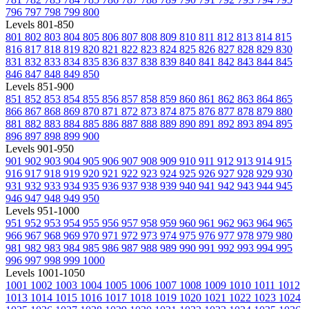
796
797
798
799
800
Levels 801-850
801
802
803
804
805
806
807
808
809
810
811
812
813
814
815
816
817
818
819
820
821
822
823
824
825
826
827
828
829
830
831
832
833
834
835
836
837
838
839
840
841
842
843
844
845
846
847
848
849
850
Levels 851-900
851
852
853
854
855
856
857
858
859
860
861
862
863
864
865
866
867
868
869
870
871
872
873
874
875
876
877
878
879
880
881
882
883
884
885
886
887
888
889
890
891
892
893
894
895
896
897
898
899
900
Levels 901-950
901
902
903
904
905
906
907
908
909
910
911
912
913
914
915
916
917
918
919
920
921
922
923
924
925
926
927
928
929
930
931
932
933
934
935
936
937
938
939
940
941
942
943
944
945
946
947
948
949
950
Levels 951-1000
951
952
953
954
955
956
957
958
959
960
961
962
963
964
965
966
967
968
969
970
971
972
973
974
975
976
977
978
979
980
981
982
983
984
985
986
987
988
989
990
991
992
993
994
995
996
997
998
999
1000
Levels 1001-1050
1001
1002
1003
1004
1005
1006
1007
1008
1009
1010
1011
1012
1013
1014
1015
1016
1017
1018
1019
1020
1021
1022
1023
1024