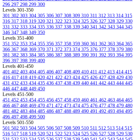
296
297
298
299
300
Levels 301-350
301
302
303
304
305
306
307
308
309
310
311
312
313
314
315
316
317
318
319
320
321
322
323
324
325
326
327
328
329
330
331
332
333
334
335
336
337
338
339
340
341
342
343
344
345
346
347
348
349
350
Levels 351-400
351
352
353
354
355
356
357
358
359
360
361
362
363
364
365
366
367
368
369
370
371
372
373
374
375
376
377
378
379
380
381
382
383
384
385
386
387
388
389
390
391
392
393
394
395
396
397
398
399
400
Levels 401-450
401
402
403
404
405
406
407
408
409
410
411
412
413
414
415
416
417
418
419
420
421
422
423
424
425
426
427
428
429
430
431
432
433
434
435
436
437
438
439
440
441
442
443
444
445
446
447
448
449
450
Levels 451-500
451
452
453
454
455
456
457
458
459
460
461
462
463
464
465
466
467
468
469
470
471
472
473
474
475
476
477
478
479
480
481
482
483
484
485
486
487
488
489
490
491
492
493
494
495
496
497
498
499
500
Levels 501-550
501
502
503
504
505
506
507
508
509
510
511
512
513
514
515
516
517
518
519
520
521
522
523
524
525
526
527
528
529
530
531
532
533
534
535
536
537
538
539
540
541
542
543
544
545