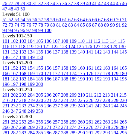
26
27
28
29
30
31
32
33
34
35
36
37
38
39
40
41
42
43
44
45
46
47
48
49
50
Levels 51-100
51
52
53
54
55
56
57
58
59
60
61
62
63
64
65
66
67
68
69
70
71
72
73
74
75
76
77
78
79
80
81
82
83
84
85
86
87
88
89
90
91
92
93
94
95
96
97
98
99
100
Levels 101-150
101
102
103
104
105
106
107
108
109
110
111
112
113
114
115
116
117
118
119
120
121
122
123
124
125
126
127
128
129
130
131
132
133
134
135
136
137
138
139
140
141
142
143
144
145
146
147
148
149
150
Levels 151-200
151
152
153
154
155
156
157
158
159
160
161
162
163
164
165
166
167
168
169
170
171
172
173
174
175
176
177
178
179
180
181
182
183
184
185
186
187
188
189
190
191
192
193
194
195
196
197
198
199
200
Levels 201-250
201
202
203
204
205
206
207
208
209
210
211
212
213
214
215
216
217
218
219
220
221
222
223
224
225
226
227
228
229
230
231
232
233
234
235
236
237
238
239
240
241
242
243
244
245
246
247
248
249
250
Levels 251-300
251
252
253
254
255
256
257
258
259
260
261
262
263
264
265
266
267
268
269
270
271
272
273
274
275
276
277
278
279
280
281
282
283
284
285
286
287
288
289
290
291
292
293
294
295