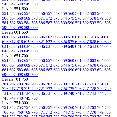
546
547
548
549
550
Levels 551-600
551
552
553
554
555
556
557
558
559
560
561
562
563
564
565
566
567
568
569
570
571
572
573
574
575
576
577
578
579
580
581
582
583
584
585
586
587
588
589
590
591
592
593
594
595
596
597
598
599
600
Levels 601-650
601
602
603
604
605
606
607
608
609
610
611
612
613
614
615
616
617
618
619
620
621
622
623
624
625
626
627
628
629
630
631
632
633
634
635
636
637
638
639
640
641
642
643
644
645
646
647
648
649
650
Levels 651-700
651
652
653
654
655
656
657
658
659
660
661
662
663
664
665
666
667
668
669
670
671
672
673
674
675
676
677
678
679
680
681
682
683
684
685
686
687
688
689
690
691
692
693
694
695
696
697
698
699
700
Levels 701-750
701
702
703
704
705
706
707
708
709
710
711
712
713
714
715
716
717
718
719
720
721
722
723
724
725
726
727
728
729
730
731
732
733
734
735
736
737
738
739
740
741
742
743
744
745
746
747
748
749
750
Levels 751-800
751
752
753
754
755
756
757
758
759
760
761
762
763
764
765
766
767
768
769
770
771
772
773
774
775
776
777
778
779
780
781
782
783
784
785
786
787
788
789
790
791
792
793
794
795