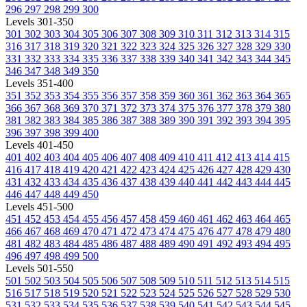
296
297
298
299
300
Levels 301-350
301
302
303
304
305
306
307
308
309
310
311
312
313
314
315
316
317
318
319
320
321
322
323
324
325
326
327
328
329
330
331
332
333
334
335
336
337
338
339
340
341
342
343
344
345
346
347
348
349
350
Levels 351-400
351
352
353
354
355
356
357
358
359
360
361
362
363
364
365
366
367
368
369
370
371
372
373
374
375
376
377
378
379
380
381
382
383
384
385
386
387
388
389
390
391
392
393
394
395
396
397
398
399
400
Levels 401-450
401
402
403
404
405
406
407
408
409
410
411
412
413
414
415
416
417
418
419
420
421
422
423
424
425
426
427
428
429
430
431
432
433
434
435
436
437
438
439
440
441
442
443
444
445
446
447
448
449
450
Levels 451-500
451
452
453
454
455
456
457
458
459
460
461
462
463
464
465
466
467
468
469
470
471
472
473
474
475
476
477
478
479
480
481
482
483
484
485
486
487
488
489
490
491
492
493
494
495
496
497
498
499
500
Levels 501-550
501
502
503
504
505
506
507
508
509
510
511
512
513
514
515
516
517
518
519
520
521
522
523
524
525
526
527
528
529
530
531
532
533
534
535
536
537
538
539
540
541
542
543
544
545