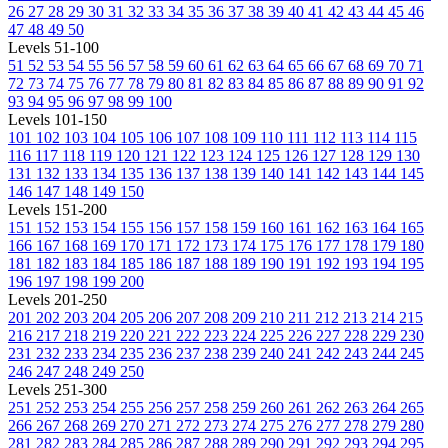
26
27
28
29
30
31
32
33
34
35
36
37
38
39
40
41
42
43
44
45
46
47
48
49
50
Levels 51-100
51
52
53
54
55
56
57
58
59
60
61
62
63
64
65
66
67
68
69
70
71
72
73
74
75
76
77
78
79
80
81
82
83
84
85
86
87
88
89
90
91
92
93
94
95
96
97
98
99
100
Levels 101-150
101
102
103
104
105
106
107
108
109
110
111
112
113
114
115
116
117
118
119
120
121
122
123
124
125
126
127
128
129
130
131
132
133
134
135
136
137
138
139
140
141
142
143
144
145
146
147
148
149
150
Levels 151-200
151
152
153
154
155
156
157
158
159
160
161
162
163
164
165
166
167
168
169
170
171
172
173
174
175
176
177
178
179
180
181
182
183
184
185
186
187
188
189
190
191
192
193
194
195
196
197
198
199
200
Levels 201-250
201
202
203
204
205
206
207
208
209
210
211
212
213
214
215
216
217
218
219
220
221
222
223
224
225
226
227
228
229
230
231
232
233
234
235
236
237
238
239
240
241
242
243
244
245
246
247
248
249
250
Levels 251-300
251
252
253
254
255
256
257
258
259
260
261
262
263
264
265
266
267
268
269
270
271
272
273
274
275
276
277
278
279
280
281
282
283
284
285
286
287
288
289
290
291
292
293
294
295