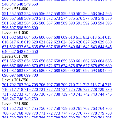
546
547
548
549
550
Levels 551-600
551
552
553
554
555
556
557
558
559
560
561
562
563
564
565
566
567
568
569
570
571
572
573
574
575
576
577
578
579
580
581
582
583
584
585
586
587
588
589
590
591
592
593
594
595
596
597
598
599
600
Levels 601-650
601
602
603
604
605
606
607
608
609
610
611
612
613
614
615
616
617
618
619
620
621
622
623
624
625
626
627
628
629
630
631
632
633
634
635
636
637
638
639
640
641
642
643
644
645
646
647
648
649
650
Levels 651-700
651
652
653
654
655
656
657
658
659
660
661
662
663
664
665
666
667
668
669
670
671
672
673
674
675
676
677
678
679
680
681
682
683
684
685
686
687
688
689
690
691
692
693
694
695
696
697
698
699
700
Levels 701-750
701
702
703
704
705
706
707
708
709
710
711
712
713
714
715
716
717
718
719
720
721
722
723
724
725
726
727
728
729
730
731
732
733
734
735
736
737
738
739
740
741
742
743
744
745
746
747
748
749
750
Levels 751-800
751
752
753
754
755
756
757
758
759
760
761
762
763
764
765
766
767
768
769
770
771
772
773
774
775
776
777
778
779
780
781
782
783
784
785
786
787
788
789
790
791
792
793
794
795