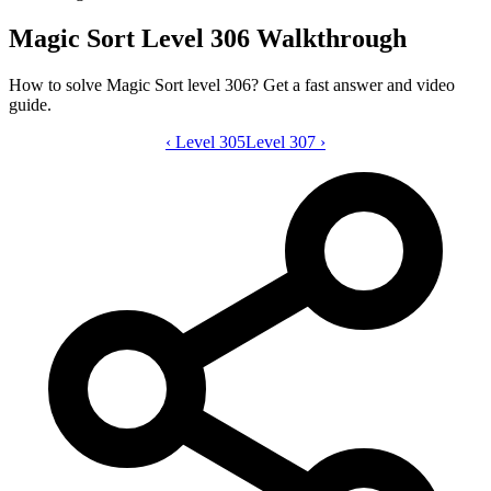
Magic Sort Level 306 Walkthrough
How to solve Magic Sort level 306? Get a fast answer and video
guide.
‹
Level 305
Magic Sort level 306 video guide
Level 307
›