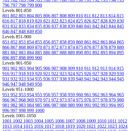
796
797
798
799
800
Levels 801-850
801
802
803
804
805
806
807
808
809
810
811
812
813
814
815
816
817
818
819
820
821
822
823
824
825
826
827
828
829
830
831
832
833
834
835
836
837
838
839
840
841
842
843
844
845
846
847
848
849
850
Levels 851-900
851
852
853
854
855
856
857
858
859
860
861
862
863
864
865
866
867
868
869
870
871
872
873
874
875
876
877
878
879
880
881
882
883
884
885
886
887
888
889
890
891
892
893
894
895
896
897
898
899
900
Levels 901-950
901
902
903
904
905
906
907
908
909
910
911
912
913
914
915
916
917
918
919
920
921
922
923
924
925
926
927
928
929
930
931
932
933
934
935
936
937
938
939
940
941
942
943
944
945
946
947
948
949
950
Levels 951-1000
951
952
953
954
955
956
957
958
959
960
961
962
963
964
965
966
967
968
969
970
971
972
973
974
975
976
977
978
979
980
981
982
983
984
985
986
987
988
989
990
991
992
993
994
995
996
997
998
999
1000
Levels 1001-1050
1001
1002
1003
1004
1005
1006
1007
1008
1009
1010
1011
1012
1013
1014
1015
1016
1017
1018
1019
1020
1021
1022
1023
1024