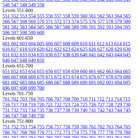
546
547
548
549
550
Levels 551-600
551
552
553
554
555
556
557
558
559
560
561
562
563
564
565
566
567
568
569
570
571
572
573
574
575
576
577
578
579
580
581
582
583
584
585
586
587
588
589
590
591
592
593
594
595
596
597
598
599
600
Levels 601-650
601
602
603
604
605
606
607
608
609
610
611
612
613
614
615
616
617
618
619
620
621
622
623
624
625
626
627
628
629
630
631
632
633
634
635
636
637
638
639
640
641
642
643
644
645
646
647
648
649
650
Levels 651-700
651
652
653
654
655
656
657
658
659
660
661
662
663
664
665
666
667
668
669
670
671
672
673
674
675
676
677
678
679
680
681
682
683
684
685
686
687
688
689
690
691
692
693
694
695
696
697
698
699
700
Levels 701-750
701
702
703
704
705
706
707
708
709
710
711
712
713
714
715
716
717
718
719
720
721
722
723
724
725
726
727
728
729
730
731
732
733
734
735
736
737
738
739
740
741
742
743
744
745
746
747
748
749
750
Levels 751-800
751
752
753
754
755
756
757
758
759
760
761
762
763
764
765
766
767
768
769
770
771
772
773
774
775
776
777
778
779
780
781
782
783
784
785
786
787
788
789
790
791
792
793
794
795