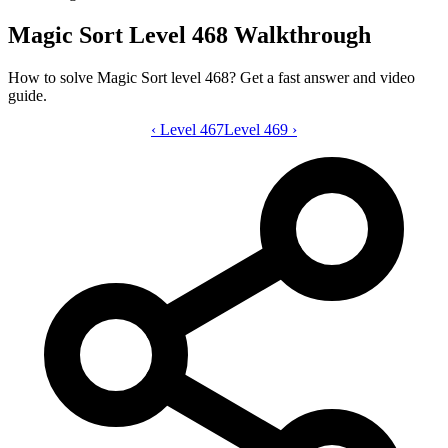
Magic Sort Level 468 Walkthrough
How to solve Magic Sort level 468? Get a fast answer and video
guide.
‹
Level 467
Magic Sort level 468 video guide
Level 469
›