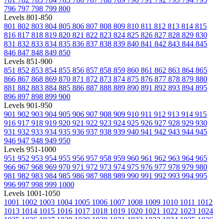
796
797
798
799
800
Levels 801-850
801
802
803
804
805
806
807
808
809
810
811
812
813
814
815
816
817
818
819
820
821
822
823
824
825
826
827
828
829
830
831
832
833
834
835
836
837
838
839
840
841
842
843
844
845
846
847
848
849
850
Levels 851-900
851
852
853
854
855
856
857
858
859
860
861
862
863
864
865
866
867
868
869
870
871
872
873
874
875
876
877
878
879
880
881
882
883
884
885
886
887
888
889
890
891
892
893
894
895
896
897
898
899
900
Levels 901-950
901
902
903
904
905
906
907
908
909
910
911
912
913
914
915
916
917
918
919
920
921
922
923
924
925
926
927
928
929
930
931
932
933
934
935
936
937
938
939
940
941
942
943
944
945
946
947
948
949
950
Levels 951-1000
951
952
953
954
955
956
957
958
959
960
961
962
963
964
965
966
967
968
969
970
971
972
973
974
975
976
977
978
979
980
981
982
983
984
985
986
987
988
989
990
991
992
993
994
995
996
997
998
999
1000
Levels 1001-1050
1001
1002
1003
1004
1005
1006
1007
1008
1009
1010
1011
1012
1013
1014
1015
1016
1017
1018
1019
1020
1021
1022
1023
1024