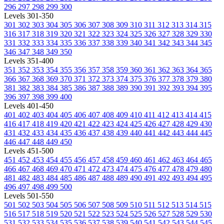
296
297
298
299
300
Levels 301-350
301
302
303
304
305
306
307
308
309
310
311
312
313
314
315
316
317
318
319
320
321
322
323
324
325
326
327
328
329
330
331
332
333
334
335
336
337
338
339
340
341
342
343
344
345
346
347
348
349
350
Levels 351-400
351
352
353
354
355
356
357
358
359
360
361
362
363
364
365
366
367
368
369
370
371
372
373
374
375
376
377
378
379
380
381
382
383
384
385
386
387
388
389
390
391
392
393
394
395
396
397
398
399
400
Levels 401-450
401
402
403
404
405
406
407
408
409
410
411
412
413
414
415
416
417
418
419
420
421
422
423
424
425
426
427
428
429
430
431
432
433
434
435
436
437
438
439
440
441
442
443
444
445
446
447
448
449
450
Levels 451-500
451
452
453
454
455
456
457
458
459
460
461
462
463
464
465
466
467
468
469
470
471
472
473
474
475
476
477
478
479
480
481
482
483
484
485
486
487
488
489
490
491
492
493
494
495
496
497
498
499
500
Levels 501-550
501
502
503
504
505
506
507
508
509
510
511
512
513
514
515
516
517
518
519
520
521
522
523
524
525
526
527
528
529
530
531
532
533
534
535
536
537
538
539
540
541
542
543
544
545