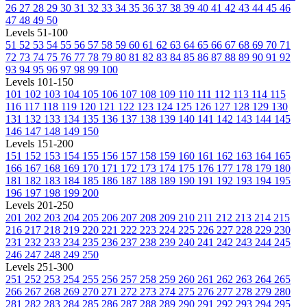
26
27
28
29
30
31
32
33
34
35
36
37
38
39
40
41
42
43
44
45
46
47
48
49
50
Levels 51-100
51
52
53
54
55
56
57
58
59
60
61
62
63
64
65
66
67
68
69
70
71
72
73
74
75
76
77
78
79
80
81
82
83
84
85
86
87
88
89
90
91
92
93
94
95
96
97
98
99
100
Levels 101-150
101
102
103
104
105
106
107
108
109
110
111
112
113
114
115
116
117
118
119
120
121
122
123
124
125
126
127
128
129
130
131
132
133
134
135
136
137
138
139
140
141
142
143
144
145
146
147
148
149
150
Levels 151-200
151
152
153
154
155
156
157
158
159
160
161
162
163
164
165
166
167
168
169
170
171
172
173
174
175
176
177
178
179
180
181
182
183
184
185
186
187
188
189
190
191
192
193
194
195
196
197
198
199
200
Levels 201-250
201
202
203
204
205
206
207
208
209
210
211
212
213
214
215
216
217
218
219
220
221
222
223
224
225
226
227
228
229
230
231
232
233
234
235
236
237
238
239
240
241
242
243
244
245
246
247
248
249
250
Levels 251-300
251
252
253
254
255
256
257
258
259
260
261
262
263
264
265
266
267
268
269
270
271
272
273
274
275
276
277
278
279
280
281
282
283
284
285
286
287
288
289
290
291
292
293
294
295