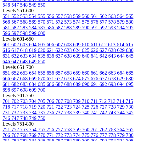
546
547
548
549
550
Levels 551-600
551
552
553
554
555
556
557
558
559
560
561
562
563
564
565
566
567
568
569
570
571
572
573
574
575
576
577
578
579
580
581
582
583
584
585
586
587
588
589
590
591
592
593
594
595
596
597
598
599
600
Levels 601-650
601
602
603
604
605
606
607
608
609
610
611
612
613
614
615
616
617
618
619
620
621
622
623
624
625
626
627
628
629
630
631
632
633
634
635
636
637
638
639
640
641
642
643
644
645
646
647
648
649
650
Levels 651-700
651
652
653
654
655
656
657
658
659
660
661
662
663
664
665
666
667
668
669
670
671
672
673
674
675
676
677
678
679
680
681
682
683
684
685
686
687
688
689
690
691
692
693
694
695
696
697
698
699
700
Levels 701-750
701
702
703
704
705
706
707
708
709
710
711
712
713
714
715
716
717
718
719
720
721
722
723
724
725
726
727
728
729
730
731
732
733
734
735
736
737
738
739
740
741
742
743
744
745
746
747
748
749
750
Levels 751-800
751
752
753
754
755
756
757
758
759
760
761
762
763
764
765
766
767
768
769
770
771
772
773
774
775
776
777
778
779
780
781
782
783
784
785
786
787
788
789
790
791
792
793
794
795