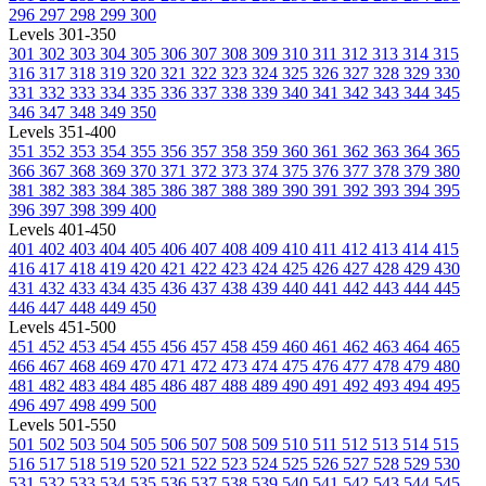
296
297
298
299
300
Levels 301-350
301
302
303
304
305
306
307
308
309
310
311
312
313
314
315
316
317
318
319
320
321
322
323
324
325
326
327
328
329
330
331
332
333
334
335
336
337
338
339
340
341
342
343
344
345
346
347
348
349
350
Levels 351-400
351
352
353
354
355
356
357
358
359
360
361
362
363
364
365
366
367
368
369
370
371
372
373
374
375
376
377
378
379
380
381
382
383
384
385
386
387
388
389
390
391
392
393
394
395
396
397
398
399
400
Levels 401-450
401
402
403
404
405
406
407
408
409
410
411
412
413
414
415
416
417
418
419
420
421
422
423
424
425
426
427
428
429
430
431
432
433
434
435
436
437
438
439
440
441
442
443
444
445
446
447
448
449
450
Levels 451-500
451
452
453
454
455
456
457
458
459
460
461
462
463
464
465
466
467
468
469
470
471
472
473
474
475
476
477
478
479
480
481
482
483
484
485
486
487
488
489
490
491
492
493
494
495
496
497
498
499
500
Levels 501-550
501
502
503
504
505
506
507
508
509
510
511
512
513
514
515
516
517
518
519
520
521
522
523
524
525
526
527
528
529
530
531
532
533
534
535
536
537
538
539
540
541
542
543
544
545