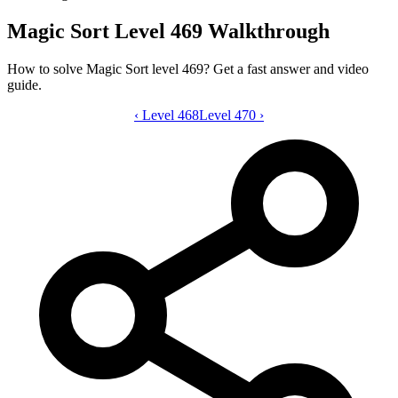
Magic Sort Level 469 Walkthrough
How to solve Magic Sort level 469? Get a fast answer and video
guide.
‹
Level 468
Magic Sort level 469 video guide
Level 470
›