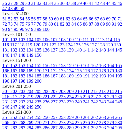
26
27
28
29
30
31
32
33
34
35
36
37
38
39
40
41
42
43
44
45
46
47
48
49
50
Levels 51-100
51
52
53
54
55
56
57
58
59
60
61
62
63
64
65
66
67
68
69
70
71
72
73
74
75
76
77
78
79
80
81
82
83
84
85
86
87
88
89
90
91
92
93
94
95
96
97
98
99
100
Levels 101-150
101
102
103
104
105
106
107
108
109
110
111
112
113
114
115
116
117
118
119
120
121
122
123
124
125
126
127
128
129
130
131
132
133
134
135
136
137
138
139
140
141
142
143
144
145
146
147
148
149
150
Levels 151-200
151
152
153
154
155
156
157
158
159
160
161
162
163
164
165
166
167
168
169
170
171
172
173
174
175
176
177
178
179
180
181
182
183
184
185
186
187
188
189
190
191
192
193
194
195
196
197
198
199
200
Levels 201-250
201
202
203
204
205
206
207
208
209
210
211
212
213
214
215
216
217
218
219
220
221
222
223
224
225
226
227
228
229
230
231
232
233
234
235
236
237
238
239
240
241
242
243
244
245
246
247
248
249
250
Levels 251-300
251
252
253
254
255
256
257
258
259
260
261
262
263
264
265
266
267
268
269
270
271
272
273
274
275
276
277
278
279
280
281
282
283
284
285
286
287
288
289
290
291
292
293
294
295