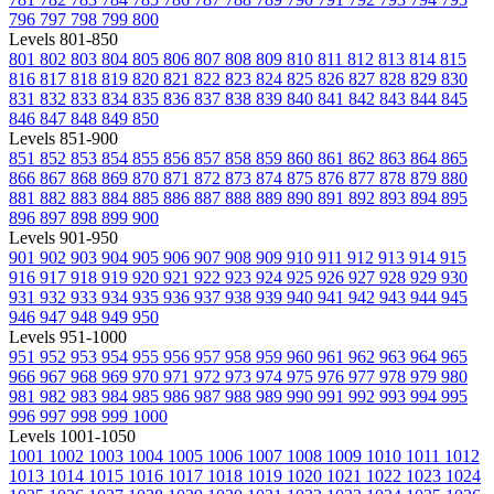
796
797
798
799
800
Levels 801-850
801
802
803
804
805
806
807
808
809
810
811
812
813
814
815
816
817
818
819
820
821
822
823
824
825
826
827
828
829
830
831
832
833
834
835
836
837
838
839
840
841
842
843
844
845
846
847
848
849
850
Levels 851-900
851
852
853
854
855
856
857
858
859
860
861
862
863
864
865
866
867
868
869
870
871
872
873
874
875
876
877
878
879
880
881
882
883
884
885
886
887
888
889
890
891
892
893
894
895
896
897
898
899
900
Levels 901-950
901
902
903
904
905
906
907
908
909
910
911
912
913
914
915
916
917
918
919
920
921
922
923
924
925
926
927
928
929
930
931
932
933
934
935
936
937
938
939
940
941
942
943
944
945
946
947
948
949
950
Levels 951-1000
951
952
953
954
955
956
957
958
959
960
961
962
963
964
965
966
967
968
969
970
971
972
973
974
975
976
977
978
979
980
981
982
983
984
985
986
987
988
989
990
991
992
993
994
995
996
997
998
999
1000
Levels 1001-1050
1001
1002
1003
1004
1005
1006
1007
1008
1009
1010
1011
1012
1013
1014
1015
1016
1017
1018
1019
1020
1021
1022
1023
1024