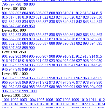
796
797
798
799
800
Levels 801-850
801
802
803
804
805
806
807
808
809
810
811
812
813
814
815
816
817
818
819
820
821
822
823
824
825
826
827
828
829
830
831
832
833
834
835
836
837
838
839
840
841
842
843
844
845
846
847
848
849
850
Levels 851-900
851
852
853
854
855
856
857
858
859
860
861
862
863
864
865
866
867
868
869
870
871
872
873
874
875
876
877
878
879
880
881
882
883
884
885
886
887
888
889
890
891
892
893
894
895
896
897
898
899
900
Levels 901-950
901
902
903
904
905
906
907
908
909
910
911
912
913
914
915
916
917
918
919
920
921
922
923
924
925
926
927
928
929
930
931
932
933
934
935
936
937
938
939
940
941
942
943
944
945
946
947
948
949
950
Levels 951-1000
951
952
953
954
955
956
957
958
959
960
961
962
963
964
965
966
967
968
969
970
971
972
973
974
975
976
977
978
979
980
981
982
983
984
985
986
987
988
989
990
991
992
993
994
995
996
997
998
999
1000
Levels 1001-1050
1001
1002
1003
1004
1005
1006
1007
1008
1009
1010
1011
1012
1013
1014
1015
1016
1017
1018
1019
1020
1021
1022
1023
1024