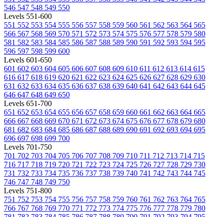
546
547
548
549
550
Levels 551-600
551
552
553
554
555
556
557
558
559
560
561
562
563
564
565
566
567
568
569
570
571
572
573
574
575
576
577
578
579
580
581
582
583
584
585
586
587
588
589
590
591
592
593
594
595
596
597
598
599
600
Levels 601-650
601
602
603
604
605
606
607
608
609
610
611
612
613
614
615
616
617
618
619
620
621
622
623
624
625
626
627
628
629
630
631
632
633
634
635
636
637
638
639
640
641
642
643
644
645
646
647
648
649
650
Levels 651-700
651
652
653
654
655
656
657
658
659
660
661
662
663
664
665
666
667
668
669
670
671
672
673
674
675
676
677
678
679
680
681
682
683
684
685
686
687
688
689
690
691
692
693
694
695
696
697
698
699
700
Levels 701-750
701
702
703
704
705
706
707
708
709
710
711
712
713
714
715
716
717
718
719
720
721
722
723
724
725
726
727
728
729
730
731
732
733
734
735
736
737
738
739
740
741
742
743
744
745
746
747
748
749
750
Levels 751-800
751
752
753
754
755
756
757
758
759
760
761
762
763
764
765
766
767
768
769
770
771
772
773
774
775
776
777
778
779
780
781
782
783
784
785
786
787
788
789
790
791
792
793
794
795