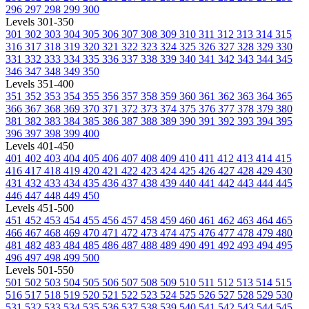
296
297
298
299
300
Levels 301-350
301
302
303
304
305
306
307
308
309
310
311
312
313
314
315
316
317
318
319
320
321
322
323
324
325
326
327
328
329
330
331
332
333
334
335
336
337
338
339
340
341
342
343
344
345
346
347
348
349
350
Levels 351-400
351
352
353
354
355
356
357
358
359
360
361
362
363
364
365
366
367
368
369
370
371
372
373
374
375
376
377
378
379
380
381
382
383
384
385
386
387
388
389
390
391
392
393
394
395
396
397
398
399
400
Levels 401-450
401
402
403
404
405
406
407
408
409
410
411
412
413
414
415
416
417
418
419
420
421
422
423
424
425
426
427
428
429
430
431
432
433
434
435
436
437
438
439
440
441
442
443
444
445
446
447
448
449
450
Levels 451-500
451
452
453
454
455
456
457
458
459
460
461
462
463
464
465
466
467
468
469
470
471
472
473
474
475
476
477
478
479
480
481
482
483
484
485
486
487
488
489
490
491
492
493
494
495
496
497
498
499
500
Levels 501-550
501
502
503
504
505
506
507
508
509
510
511
512
513
514
515
516
517
518
519
520
521
522
523
524
525
526
527
528
529
530
531
532
533
534
535
536
537
538
539
540
541
542
543
544
545