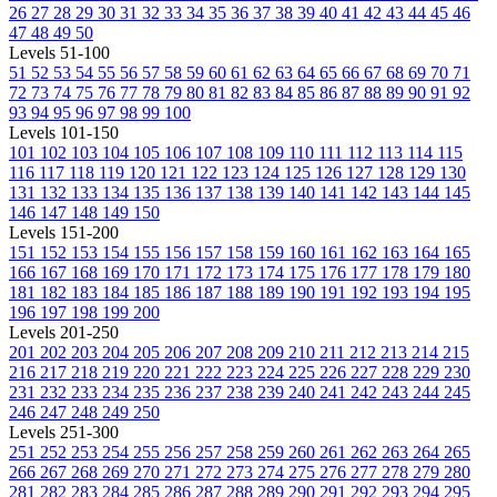
26
27
28
29
30
31
32
33
34
35
36
37
38
39
40
41
42
43
44
45
46
47
48
49
50
Levels 51-100
51
52
53
54
55
56
57
58
59
60
61
62
63
64
65
66
67
68
69
70
71
72
73
74
75
76
77
78
79
80
81
82
83
84
85
86
87
88
89
90
91
92
93
94
95
96
97
98
99
100
Levels 101-150
101
102
103
104
105
106
107
108
109
110
111
112
113
114
115
116
117
118
119
120
121
122
123
124
125
126
127
128
129
130
131
132
133
134
135
136
137
138
139
140
141
142
143
144
145
146
147
148
149
150
Levels 151-200
151
152
153
154
155
156
157
158
159
160
161
162
163
164
165
166
167
168
169
170
171
172
173
174
175
176
177
178
179
180
181
182
183
184
185
186
187
188
189
190
191
192
193
194
195
196
197
198
199
200
Levels 201-250
201
202
203
204
205
206
207
208
209
210
211
212
213
214
215
216
217
218
219
220
221
222
223
224
225
226
227
228
229
230
231
232
233
234
235
236
237
238
239
240
241
242
243
244
245
246
247
248
249
250
Levels 251-300
251
252
253
254
255
256
257
258
259
260
261
262
263
264
265
266
267
268
269
270
271
272
273
274
275
276
277
278
279
280
281
282
283
284
285
286
287
288
289
290
291
292
293
294
295