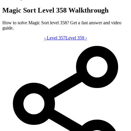
Magic Sort Level 358 Walkthrough
How to solve Magic Sort level 358? Get a fast answer and video
guide.
‹
Level 357
Magic Sort level 358 video guide
Level 359
›