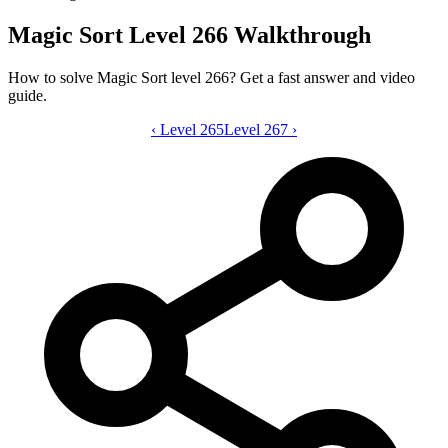
Magic Sort Level 266 Walkthrough
How to solve Magic Sort level 266? Get a fast answer and video
guide.
‹
Level 265
Magic Sort level 266 video guide
Level 267
›