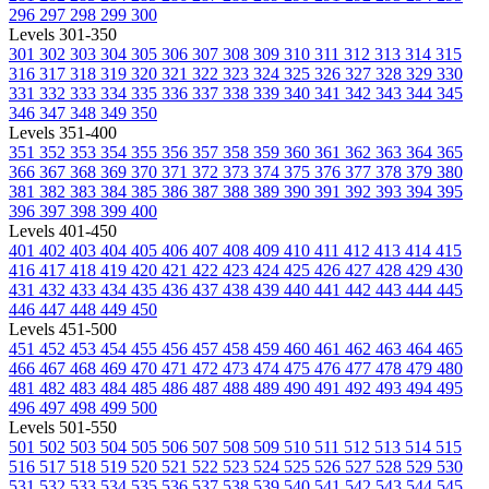
296
297
298
299
300
Levels 301-350
301
302
303
304
305
306
307
308
309
310
311
312
313
314
315
316
317
318
319
320
321
322
323
324
325
326
327
328
329
330
331
332
333
334
335
336
337
338
339
340
341
342
343
344
345
346
347
348
349
350
Levels 351-400
351
352
353
354
355
356
357
358
359
360
361
362
363
364
365
366
367
368
369
370
371
372
373
374
375
376
377
378
379
380
381
382
383
384
385
386
387
388
389
390
391
392
393
394
395
396
397
398
399
400
Levels 401-450
401
402
403
404
405
406
407
408
409
410
411
412
413
414
415
416
417
418
419
420
421
422
423
424
425
426
427
428
429
430
431
432
433
434
435
436
437
438
439
440
441
442
443
444
445
446
447
448
449
450
Levels 451-500
451
452
453
454
455
456
457
458
459
460
461
462
463
464
465
466
467
468
469
470
471
472
473
474
475
476
477
478
479
480
481
482
483
484
485
486
487
488
489
490
491
492
493
494
495
496
497
498
499
500
Levels 501-550
501
502
503
504
505
506
507
508
509
510
511
512
513
514
515
516
517
518
519
520
521
522
523
524
525
526
527
528
529
530
531
532
533
534
535
536
537
538
539
540
541
542
543
544
545