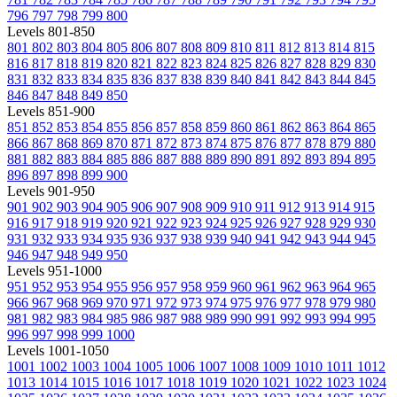
796
797
798
799
800
Levels 801-850
801
802
803
804
805
806
807
808
809
810
811
812
813
814
815
816
817
818
819
820
821
822
823
824
825
826
827
828
829
830
831
832
833
834
835
836
837
838
839
840
841
842
843
844
845
846
847
848
849
850
Levels 851-900
851
852
853
854
855
856
857
858
859
860
861
862
863
864
865
866
867
868
869
870
871
872
873
874
875
876
877
878
879
880
881
882
883
884
885
886
887
888
889
890
891
892
893
894
895
896
897
898
899
900
Levels 901-950
901
902
903
904
905
906
907
908
909
910
911
912
913
914
915
916
917
918
919
920
921
922
923
924
925
926
927
928
929
930
931
932
933
934
935
936
937
938
939
940
941
942
943
944
945
946
947
948
949
950
Levels 951-1000
951
952
953
954
955
956
957
958
959
960
961
962
963
964
965
966
967
968
969
970
971
972
973
974
975
976
977
978
979
980
981
982
983
984
985
986
987
988
989
990
991
992
993
994
995
996
997
998
999
1000
Levels 1001-1050
1001
1002
1003
1004
1005
1006
1007
1008
1009
1010
1011
1012
1013
1014
1015
1016
1017
1018
1019
1020
1021
1022
1023
1024