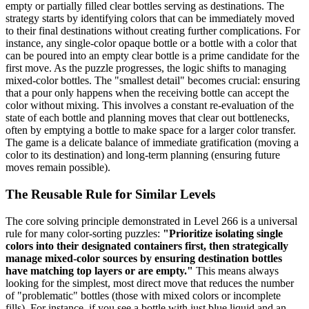
empty or partially filled clear bottles serving as destinations. The
strategy starts by identifying colors that can be immediately moved
to their final destinations without creating further complications. For
instance, any single-color opaque bottle or a bottle with a color that
can be poured into an empty clear bottle is a prime candidate for the
first move. As the puzzle progresses, the logic shifts to managing
mixed-color bottles. The "smallest detail" becomes crucial: ensuring
that a pour only happens when the receiving bottle can accept the
color without mixing. This involves a constant re-evaluation of the
state of each bottle and planning moves that clear out bottlenecks,
often by emptying a bottle to make space for a larger color transfer.
The game is a delicate balance of immediate gratification (moving a
color to its destination) and long-term planning (ensuring future
moves remain possible).
The Reusable Rule for Similar Levels
The core solving principle demonstrated in Level 266 is a universal
rule for many color-sorting puzzles:
"Prioritize isolating single
colors into their designated containers first, then strategically
manage mixed-color sources by ensuring destination bottles
have matching top layers or are empty."
This means always
looking for the simplest, most direct move that reduces the number
of "problematic" bottles (those with mixed colors or incomplete
fills). For instance, if you see a bottle with just blue liquid and an