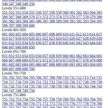
546
547
548
549
550
Levels 551-600
551
552
553
554
555
556
557
558
559
560
561
562
563
564
565
566
567
568
569
570
571
572
573
574
575
576
577
578
579
580
581
582
583
584
585
586
587
588
589
590
591
592
593
594
595
596
597
598
599
600
Levels 601-650
601
602
603
604
605
606
607
608
609
610
611
612
613
614
615
616
617
618
619
620
621
622
623
624
625
626
627
628
629
630
631
632
633
634
635
636
637
638
639
640
641
642
643
644
645
646
647
648
649
650
Levels 651-700
651
652
653
654
655
656
657
658
659
660
661
662
663
664
665
666
667
668
669
670
671
672
673
674
675
676
677
678
679
680
681
682
683
684
685
686
687
688
689
690
691
692
693
694
695
696
697
698
699
700
Levels 701-750
701
702
703
704
705
706
707
708
709
710
711
712
713
714
715
716
717
718
719
720
721
722
723
724
725
726
727
728
729
730
731
732
733
734
735
736
737
738
739
740
741
742
743
744
745
746
747
748
749
750
Levels 751-800
751
752
753
754
755
756
757
758
759
760
761
762
763
764
765
766
767
768
769
770
771
772
773
774
775
776
777
778
779
780
781
782
783
784
785
786
787
788
789
790
791
792
793
794
795