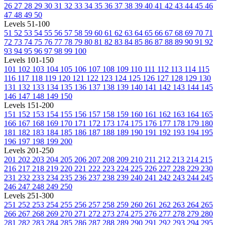
26
27
28
29
30
31
32
33
34
35
36
37
38
39
40
41
42
43
44
45
46
47
48
49
50
Levels 51-100
51
52
53
54
55
56
57
58
59
60
61
62
63
64
65
66
67
68
69
70
71
72
73
74
75
76
77
78
79
80
81
82
83
84
85
86
87
88
89
90
91
92
93
94
95
96
97
98
99
100
Levels 101-150
101
102
103
104
105
106
107
108
109
110
111
112
113
114
115
116
117
118
119
120
121
122
123
124
125
126
127
128
129
130
131
132
133
134
135
136
137
138
139
140
141
142
143
144
145
146
147
148
149
150
Levels 151-200
151
152
153
154
155
156
157
158
159
160
161
162
163
164
165
166
167
168
169
170
171
172
173
174
175
176
177
178
179
180
181
182
183
184
185
186
187
188
189
190
191
192
193
194
195
196
197
198
199
200
Levels 201-250
201
202
203
204
205
206
207
208
209
210
211
212
213
214
215
216
217
218
219
220
221
222
223
224
225
226
227
228
229
230
231
232
233
234
235
236
237
238
239
240
241
242
243
244
245
246
247
248
249
250
Levels 251-300
251
252
253
254
255
256
257
258
259
260
261
262
263
264
265
266
267
268
269
270
271
272
273
274
275
276
277
278
279
280
281
282
283
284
285
286
287
288
289
290
291
292
293
294
295