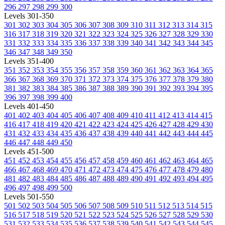
296
297
298
299
300
Levels 301-350
301
302
303
304
305
306
307
308
309
310
311
312
313
314
315
316
317
318
319
320
321
322
323
324
325
326
327
328
329
330
331
332
333
334
335
336
337
338
339
340
341
342
343
344
345
346
347
348
349
350
Levels 351-400
351
352
353
354
355
356
357
358
359
360
361
362
363
364
365
366
367
368
369
370
371
372
373
374
375
376
377
378
379
380
381
382
383
384
385
386
387
388
389
390
391
392
393
394
395
396
397
398
399
400
Levels 401-450
401
402
403
404
405
406
407
408
409
410
411
412
413
414
415
416
417
418
419
420
421
422
423
424
425
426
427
428
429
430
431
432
433
434
435
436
437
438
439
440
441
442
443
444
445
446
447
448
449
450
Levels 451-500
451
452
453
454
455
456
457
458
459
460
461
462
463
464
465
466
467
468
469
470
471
472
473
474
475
476
477
478
479
480
481
482
483
484
485
486
487
488
489
490
491
492
493
494
495
496
497
498
499
500
Levels 501-550
501
502
503
504
505
506
507
508
509
510
511
512
513
514
515
516
517
518
519
520
521
522
523
524
525
526
527
528
529
530
531
532
533
534
535
536
537
538
539
540
541
542
543
544
545