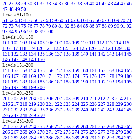
26
27
28
29
30
31
32
33
34
35
36
37
38
39
40
41
42
43
44
45
46
47
48
49
50
Levels 51-100
51
52
53
54
55
56
57
58
59
60
61
62
63
64
65
66
67
68
69
70
71
72
73
74
75
76
77
78
79
80
81
82
83
84
85
86
87
88
89
90
91
92
93
94
95
96
97
98
99
100
Levels 101-150
101
102
103
104
105
106
107
108
109
110
111
112
113
114
115
116
117
118
119
120
121
122
123
124
125
126
127
128
129
130
131
132
133
134
135
136
137
138
139
140
141
142
143
144
145
146
147
148
149
150
Levels 151-200
151
152
153
154
155
156
157
158
159
160
161
162
163
164
165
166
167
168
169
170
171
172
173
174
175
176
177
178
179
180
181
182
183
184
185
186
187
188
189
190
191
192
193
194
195
196
197
198
199
200
Levels 201-250
201
202
203
204
205
206
207
208
209
210
211
212
213
214
215
216
217
218
219
220
221
222
223
224
225
226
227
228
229
230
231
232
233
234
235
236
237
238
239
240
241
242
243
244
245
246
247
248
249
250
Levels 251-300
251
252
253
254
255
256
257
258
259
260
261
262
263
264
265
266
267
268
269
270
271
272
273
274
275
276
277
278
279
280
281
282
283
284
285
286
287
288
289
290
291
292
293
294
295