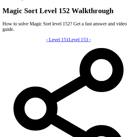
Magic Sort Level 152 Walkthrough
How to solve Magic Sort level 152? Get a fast answer and video
guide.
‹
Level 151
Magic Sort level 152 video guide
Level 153
›