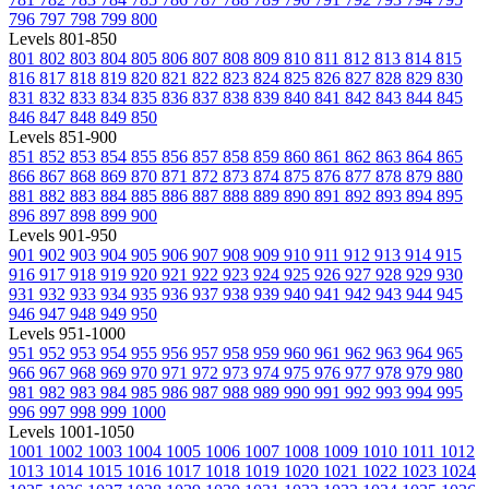
796
797
798
799
800
Levels 801-850
801
802
803
804
805
806
807
808
809
810
811
812
813
814
815
816
817
818
819
820
821
822
823
824
825
826
827
828
829
830
831
832
833
834
835
836
837
838
839
840
841
842
843
844
845
846
847
848
849
850
Levels 851-900
851
852
853
854
855
856
857
858
859
860
861
862
863
864
865
866
867
868
869
870
871
872
873
874
875
876
877
878
879
880
881
882
883
884
885
886
887
888
889
890
891
892
893
894
895
896
897
898
899
900
Levels 901-950
901
902
903
904
905
906
907
908
909
910
911
912
913
914
915
916
917
918
919
920
921
922
923
924
925
926
927
928
929
930
931
932
933
934
935
936
937
938
939
940
941
942
943
944
945
946
947
948
949
950
Levels 951-1000
951
952
953
954
955
956
957
958
959
960
961
962
963
964
965
966
967
968
969
970
971
972
973
974
975
976
977
978
979
980
981
982
983
984
985
986
987
988
989
990
991
992
993
994
995
996
997
998
999
1000
Levels 1001-1050
1001
1002
1003
1004
1005
1006
1007
1008
1009
1010
1011
1012
1013
1014
1015
1016
1017
1018
1019
1020
1021
1022
1023
1024