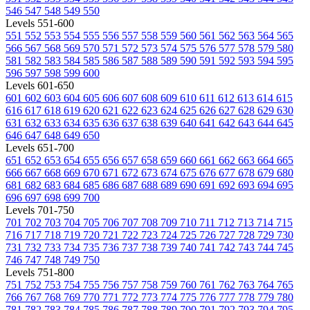
546
547
548
549
550
Levels 551-600
551
552
553
554
555
556
557
558
559
560
561
562
563
564
565
566
567
568
569
570
571
572
573
574
575
576
577
578
579
580
581
582
583
584
585
586
587
588
589
590
591
592
593
594
595
596
597
598
599
600
Levels 601-650
601
602
603
604
605
606
607
608
609
610
611
612
613
614
615
616
617
618
619
620
621
622
623
624
625
626
627
628
629
630
631
632
633
634
635
636
637
638
639
640
641
642
643
644
645
646
647
648
649
650
Levels 651-700
651
652
653
654
655
656
657
658
659
660
661
662
663
664
665
666
667
668
669
670
671
672
673
674
675
676
677
678
679
680
681
682
683
684
685
686
687
688
689
690
691
692
693
694
695
696
697
698
699
700
Levels 701-750
701
702
703
704
705
706
707
708
709
710
711
712
713
714
715
716
717
718
719
720
721
722
723
724
725
726
727
728
729
730
731
732
733
734
735
736
737
738
739
740
741
742
743
744
745
746
747
748
749
750
Levels 751-800
751
752
753
754
755
756
757
758
759
760
761
762
763
764
765
766
767
768
769
770
771
772
773
774
775
776
777
778
779
780
781
782
783
784
785
786
787
788
789
790
791
792
793
794
795