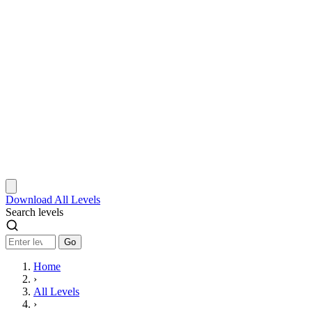
Download
All Levels
Search levels
Go
Home
›
All Levels
›