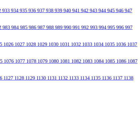
2
933
934
935
936
937
938
939
940
941
942
943
944
945
946
947
2
983
984
985
986
987
988
989
990
991
992
993
994
995
996
997
25
1026
1027
1028
1029
1030
1031
1032
1033
1034
1035
1036
1037
75
1076
1077
1078
1079
1080
1081
1082
1083
1084
1085
1086
1087
26
1127
1128
1129
1130
1131
1132
1133
1134
1135
1136
1137
1138