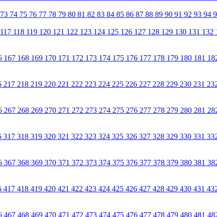
73
74
75
76
77
78
79
80
81
82
83
84
85
86
87
88
89
90
91
92
93
94
117
118
119
120
121
122
123
124
125
126
127
128
129
130
131
132
6
167
168
169
170
171
172
173
174
175
176
177
178
179
180
181
18
6
217
218
219
220
221
222
223
224
225
226
227
228
229
230
231
23
6
267
268
269
270
271
272
273
274
275
276
277
278
279
280
281
28
6
317
318
319
320
321
322
323
324
325
326
327
328
329
330
331
33
6
367
368
369
370
371
372
373
374
375
376
377
378
379
380
381
38
6
417
418
419
420
421
422
423
424
425
426
427
428
429
430
431
43
6
467
468
469
470
471
472
473
474
475
476
477
478
479
480
481
48