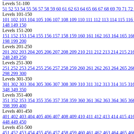
Levels 51-100
51
52
53
54
55
56
57
58
59
60
61
62
63
64
65
66
67
68
69
70
71
72
Levels 101-150
101
102
103
104
105
106
107
108
109
110
111
112
113
114
115
116
148
149
150
Levels 151-200
151
152
153
154
155
156
157
158
159
160
161
162
163
164
165
16
198
199
200
Levels 201-250
201
202
203
204
205
206
207
208
209
210
211
212
213
214
215
21
248
249
250
Levels 251-300
251
252
253
254
255
256
257
258
259
260
261
262
263
264
265
26
298
299
300
Levels 301-350
301
302
303
304
305
306
307
308
309
310
311
312
313
314
315
31
348
349
350
Levels 351-400
351
352
353
354
355
356
357
358
359
360
361
362
363
364
365
36
398
399
400
Levels 401-450
401
402
403
404
405
406
407
408
409
410
411
412
413
414
415
41
448
449
450
Levels 451-500
451
452
453
454
455
456
457
458
459
460
461
462
463
464
465
46