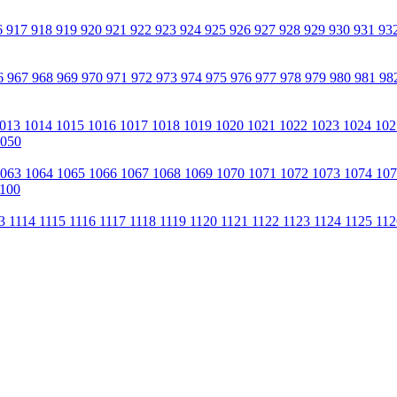
6
917
918
919
920
921
922
923
924
925
926
927
928
929
930
931
93
6
967
968
969
970
971
972
973
974
975
976
977
978
979
980
981
98
013
1014
1015
1016
1017
1018
1019
1020
1021
1022
1023
1024
10
050
1063
1064
1065
1066
1067
1068
1069
1070
1071
1072
1073
1074
10
100
13
1114
1115
1116
1117
1118
1119
1120
1121
1122
1123
1124
1125
11