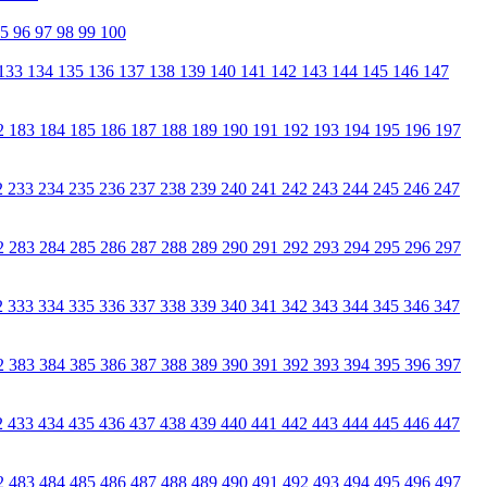
95
96
97
98
99
100
133
134
135
136
137
138
139
140
141
142
143
144
145
146
147
2
183
184
185
186
187
188
189
190
191
192
193
194
195
196
197
2
233
234
235
236
237
238
239
240
241
242
243
244
245
246
247
2
283
284
285
286
287
288
289
290
291
292
293
294
295
296
297
2
333
334
335
336
337
338
339
340
341
342
343
344
345
346
347
2
383
384
385
386
387
388
389
390
391
392
393
394
395
396
397
2
433
434
435
436
437
438
439
440
441
442
443
444
445
446
447
2
483
484
485
486
487
488
489
490
491
492
493
494
495
496
497