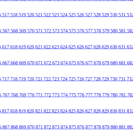
6
517
518
519
520
521
522
523
524
525
526
527
528
529
530
531
53
6
567
568
569
570
571
572
573
574
575
576
577
578
579
580
581
58
6
617
618
619
620
621
622
623
624
625
626
627
628
629
630
631
63
6
667
668
669
670
671
672
673
674
675
676
677
678
679
680
681
68
6
717
718
719
720
721
722
723
724
725
726
727
728
729
730
731
73
6
767
768
769
770
771
772
773
774
775
776
777
778
779
780
781
78
6
817
818
819
820
821
822
823
824
825
826
827
828
829
830
831
83
6
867
868
869
870
871
872
873
874
875
876
877
878
879
880
881
88