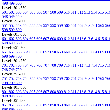
498
499
500
Levels 501-550
501
502
503
504
505
506
507
508
509
510
511
512
513
514
515
51
548
549
550
Levels 551-600
551
552
553
554
555
556
557
558
559
560
561
562
563
564
565
56
598
599
600
Levels 601-650
601
602
603
604
605
606
607
608
609
610
611
612
613
614
615
61
648
649
650
Levels 651-700
651
652
653
654
655
656
657
658
659
660
661
662
663
664
665
66
698
699
700
Levels 701-750
701
702
703
704
705
706
707
708
709
710
711
712
713
714
715
71
748
749
750
Levels 751-800
751
752
753
754
755
756
757
758
759
760
761
762
763
764
765
76
798
799
800
Levels 801-850
801
802
803
804
805
806
807
808
809
810
811
812
813
814
815
81
848
849
850
Levels 851-900
851
852
853
854
855
856
857
858
859
860
861
862
863
864
865
86
898
899
900