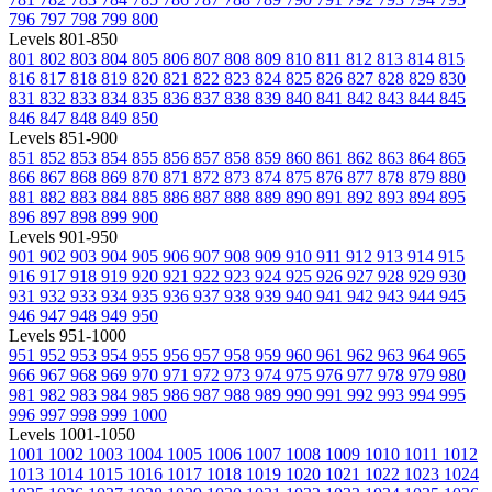
796
797
798
799
800
Levels 801-850
801
802
803
804
805
806
807
808
809
810
811
812
813
814
815
816
817
818
819
820
821
822
823
824
825
826
827
828
829
830
831
832
833
834
835
836
837
838
839
840
841
842
843
844
845
846
847
848
849
850
Levels 851-900
851
852
853
854
855
856
857
858
859
860
861
862
863
864
865
866
867
868
869
870
871
872
873
874
875
876
877
878
879
880
881
882
883
884
885
886
887
888
889
890
891
892
893
894
895
896
897
898
899
900
Levels 901-950
901
902
903
904
905
906
907
908
909
910
911
912
913
914
915
916
917
918
919
920
921
922
923
924
925
926
927
928
929
930
931
932
933
934
935
936
937
938
939
940
941
942
943
944
945
946
947
948
949
950
Levels 951-1000
951
952
953
954
955
956
957
958
959
960
961
962
963
964
965
966
967
968
969
970
971
972
973
974
975
976
977
978
979
980
981
982
983
984
985
986
987
988
989
990
991
992
993
994
995
996
997
998
999
1000
Levels 1001-1050
1001
1002
1003
1004
1005
1006
1007
1008
1009
1010
1011
1012
1013
1014
1015
1016
1017
1018
1019
1020
1021
1022
1023
1024