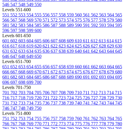
546
547
548
549
550
Levels 551-600
551
552
553
554
555
556
557
558
559
560
561
562
563
564
565
566
567
568
569
570
571
572
573
574
575
576
577
578
579
580
581
582
583
584
585
586
587
588
589
590
591
592
593
594
595
596
597
598
599
600
Levels 601-650
601
602
603
604
605
606
607
608
609
610
611
612
613
614
615
616
617
618
619
620
621
622
623
624
625
626
627
628
629
630
631
632
633
634
635
636
637
638
639
640
641
642
643
644
645
646
647
648
649
650
Levels 651-700
651
652
653
654
655
656
657
658
659
660
661
662
663
664
665
666
667
668
669
670
671
672
673
674
675
676
677
678
679
680
681
682
683
684
685
686
687
688
689
690
691
692
693
694
695
696
697
698
699
700
Levels 701-750
701
702
703
704
705
706
707
708
709
710
711
712
713
714
715
716
717
718
719
720
721
722
723
724
725
726
727
728
729
730
731
732
733
734
735
736
737
738
739
740
741
742
743
744
745
746
747
748
749
750
Levels 751-800
751
752
753
754
755
756
757
758
759
760
761
762
763
764
765
766
767
768
769
770
771
772
773
774
775
776
777
778
779
780
781
782
783
784
785
786
787
788
789
790
791
792
793
794
795