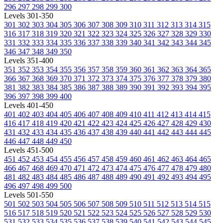
296
297
298
299
300
Levels 301-350
301
302
303
304
305
306
307
308
309
310
311
312
313
314
315
316
317
318
319
320
321
322
323
324
325
326
327
328
329
330
331
332
333
334
335
336
337
338
339
340
341
342
343
344
345
346
347
348
349
350
Levels 351-400
351
352
353
354
355
356
357
358
359
360
361
362
363
364
365
366
367
368
369
370
371
372
373
374
375
376
377
378
379
380
381
382
383
384
385
386
387
388
389
390
391
392
393
394
395
396
397
398
399
400
Levels 401-450
401
402
403
404
405
406
407
408
409
410
411
412
413
414
415
416
417
418
419
420
421
422
423
424
425
426
427
428
429
430
431
432
433
434
435
436
437
438
439
440
441
442
443
444
445
446
447
448
449
450
Levels 451-500
451
452
453
454
455
456
457
458
459
460
461
462
463
464
465
466
467
468
469
470
471
472
473
474
475
476
477
478
479
480
481
482
483
484
485
486
487
488
489
490
491
492
493
494
495
496
497
498
499
500
Levels 501-550
501
502
503
504
505
506
507
508
509
510
511
512
513
514
515
516
517
518
519
520
521
522
523
524
525
526
527
528
529
530
531
532
533
534
535
536
537
538
539
540
541
542
543
544
545