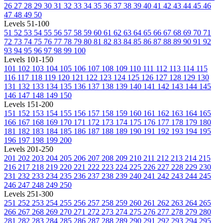
26
27
28
29
30
31
32
33
34
35
36
37
38
39
40
41
42
43
44
45
46
47
48
49
50
Levels 51-100
51
52
53
54
55
56
57
58
59
60
61
62
63
64
65
66
67
68
69
70
71
72
73
74
75
76
77
78
79
80
81
82
83
84
85
86
87
88
89
90
91
92
93
94
95
96
97
98
99
100
Levels 101-150
101
102
103
104
105
106
107
108
109
110
111
112
113
114
115
116
117
118
119
120
121
122
123
124
125
126
127
128
129
130
131
132
133
134
135
136
137
138
139
140
141
142
143
144
145
146
147
148
149
150
Levels 151-200
151
152
153
154
155
156
157
158
159
160
161
162
163
164
165
166
167
168
169
170
171
172
173
174
175
176
177
178
179
180
181
182
183
184
185
186
187
188
189
190
191
192
193
194
195
196
197
198
199
200
Levels 201-250
201
202
203
204
205
206
207
208
209
210
211
212
213
214
215
216
217
218
219
220
221
222
223
224
225
226
227
228
229
230
231
232
233
234
235
236
237
238
239
240
241
242
243
244
245
246
247
248
249
250
Levels 251-300
251
252
253
254
255
256
257
258
259
260
261
262
263
264
265
266
267
268
269
270
271
272
273
274
275
276
277
278
279
280
281
282
283
284
285
286
287
288
289
290
291
292
293
294
295