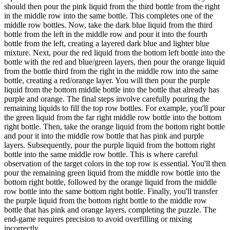
should then pour the pink liquid from the third bottle from the right
in the middle row into the same bottle. This completes one of the
middle row bottles. Now, take the dark blue liquid from the third
bottle from the left in the middle row and pour it into the fourth
bottle from the left, creating a layered dark blue and lighter blue
mixture. Next, pour the red liquid from the bottom left bottle into the
bottle with the red and blue/green layers, then pour the orange liquid
from the bottle third from the right in the middle row into the same
bottle, creating a red/orange layer. You will then pour the purple
liquid from the bottom middle bottle into the bottle that already has
purple and orange. The final steps involve carefully pouring the
remaining liquids to fill the top row bottles. For example, you'll pour
the green liquid from the far right middle row bottle into the bottom
right bottle. Then, take the orange liquid from the bottom right bottle
and pour it into the middle row bottle that has pink and purple
layers. Subsequently, pour the purple liquid from the bottom right
bottle into the same middle row bottle. This is where careful
observation of the target colors in the top row is essential. You'll then
pour the remaining green liquid from the middle row bottle into the
bottom right bottle, followed by the orange liquid from the middle
row bottle into the same bottom right bottle. Finally, you'll transfer
the purple liquid from the bottom right bottle to the middle row
bottle that has pink and orange layers, completing the puzzle. The
end-game requires precision to avoid overfilling or mixing
incorrectly.