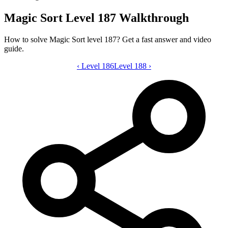
Magic Sort Level 187 Walkthrough
How to solve Magic Sort level 187? Get a fast answer and video
guide.
‹
Level 186
Magic Sort level 187 video guide
Level 188
›