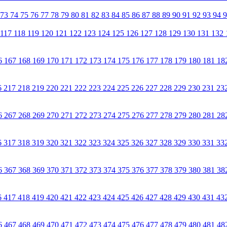
73
74
75
76
77
78
79
80
81
82
83
84
85
86
87
88
89
90
91
92
93
94
117
118
119
120
121
122
123
124
125
126
127
128
129
130
131
132
6
167
168
169
170
171
172
173
174
175
176
177
178
179
180
181
18
6
217
218
219
220
221
222
223
224
225
226
227
228
229
230
231
23
6
267
268
269
270
271
272
273
274
275
276
277
278
279
280
281
28
6
317
318
319
320
321
322
323
324
325
326
327
328
329
330
331
33
6
367
368
369
370
371
372
373
374
375
376
377
378
379
380
381
38
6
417
418
419
420
421
422
423
424
425
426
427
428
429
430
431
43
6
467
468
469
470
471
472
473
474
475
476
477
478
479
480
481
48