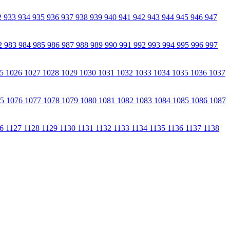
2
933
934
935
936
937
938
939
940
941
942
943
944
945
946
947
2
983
984
985
986
987
988
989
990
991
992
993
994
995
996
997
25
1026
1027
1028
1029
1030
1031
1032
1033
1034
1035
1036
1037
75
1076
1077
1078
1079
1080
1081
1082
1083
1084
1085
1086
1087
26
1127
1128
1129
1130
1131
1132
1133
1134
1135
1136
1137
1138