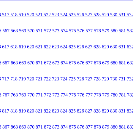
6
517
518
519
520
521
522
523
524
525
526
527
528
529
530
531
53
6
567
568
569
570
571
572
573
574
575
576
577
578
579
580
581
58
6
617
618
619
620
621
622
623
624
625
626
627
628
629
630
631
63
6
667
668
669
670
671
672
673
674
675
676
677
678
679
680
681
68
6
717
718
719
720
721
722
723
724
725
726
727
728
729
730
731
73
6
767
768
769
770
771
772
773
774
775
776
777
778
779
780
781
78
6
817
818
819
820
821
822
823
824
825
826
827
828
829
830
831
83
6
867
868
869
870
871
872
873
874
875
876
877
878
879
880
881
88