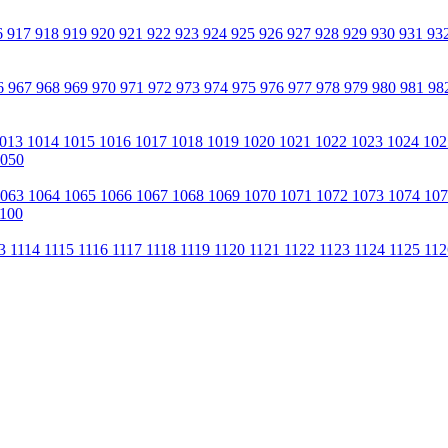
6
917
918
919
920
921
922
923
924
925
926
927
928
929
930
931
93
6
967
968
969
970
971
972
973
974
975
976
977
978
979
980
981
98
013
1014
1015
1016
1017
1018
1019
1020
1021
1022
1023
1024
10
050
1063
1064
1065
1066
1067
1068
1069
1070
1071
1072
1073
1074
10
100
13
1114
1115
1116
1117
1118
1119
1120
1121
1122
1123
1124
1125
11