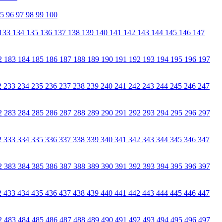
95
96
97
98
99
100
133
134
135
136
137
138
139
140
141
142
143
144
145
146
147
2
183
184
185
186
187
188
189
190
191
192
193
194
195
196
197
2
233
234
235
236
237
238
239
240
241
242
243
244
245
246
247
2
283
284
285
286
287
288
289
290
291
292
293
294
295
296
297
2
333
334
335
336
337
338
339
340
341
342
343
344
345
346
347
2
383
384
385
386
387
388
389
390
391
392
393
394
395
396
397
2
433
434
435
436
437
438
439
440
441
442
443
444
445
446
447
2
483
484
485
486
487
488
489
490
491
492
493
494
495
496
497