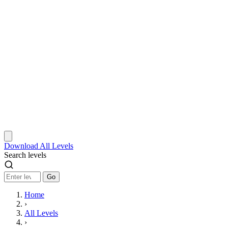
Download
All Levels
Search levels
Go
Home
›
All Levels
›