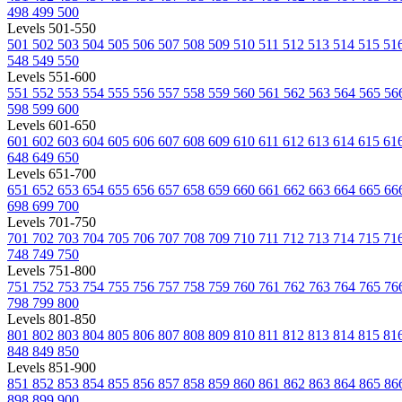
498
499
500
Levels 501-550
501
502
503
504
505
506
507
508
509
510
511
512
513
514
515
51
548
549
550
Levels 551-600
551
552
553
554
555
556
557
558
559
560
561
562
563
564
565
56
598
599
600
Levels 601-650
601
602
603
604
605
606
607
608
609
610
611
612
613
614
615
61
648
649
650
Levels 651-700
651
652
653
654
655
656
657
658
659
660
661
662
663
664
665
66
698
699
700
Levels 701-750
701
702
703
704
705
706
707
708
709
710
711
712
713
714
715
71
748
749
750
Levels 751-800
751
752
753
754
755
756
757
758
759
760
761
762
763
764
765
76
798
799
800
Levels 801-850
801
802
803
804
805
806
807
808
809
810
811
812
813
814
815
81
848
849
850
Levels 851-900
851
852
853
854
855
856
857
858
859
860
861
862
863
864
865
86
898
899
900