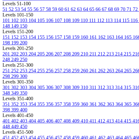
Levels 51-100
51
52
53
54
55
56
57
58
59
60
61
62
63
64
65
66
67
68
69
70
71
72
Levels 101-150
101
102
103
104
105
106
107
108
109
110
111
112
113
114
115
116
148
149
150
Levels 151-200
151
152
153
154
155
156
157
158
159
160
161
162
163
164
165
16
198
199
200
Levels 201-250
201
202
203
204
205
206
207
208
209
210
211
212
213
214
215
21
248
249
250
Levels 251-300
251
252
253
254
255
256
257
258
259
260
261
262
263
264
265
26
298
299
300
Levels 301-350
301
302
303
304
305
306
307
308
309
310
311
312
313
314
315
31
348
349
350
Levels 351-400
351
352
353
354
355
356
357
358
359
360
361
362
363
364
365
36
398
399
400
Levels 401-450
401
402
403
404
405
406
407
408
409
410
411
412
413
414
415
41
448
449
450
Levels 451-500
451
452
453
454
455
456
457
458
459
460
461
462
463
464
465
46