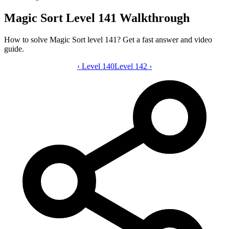
Magic Sort Level 141 Walkthrough
How to solve Magic Sort level 141? Get a fast answer and video
guide.
‹
Level 140
Magic Sort level 141 video guide
Level 142
›