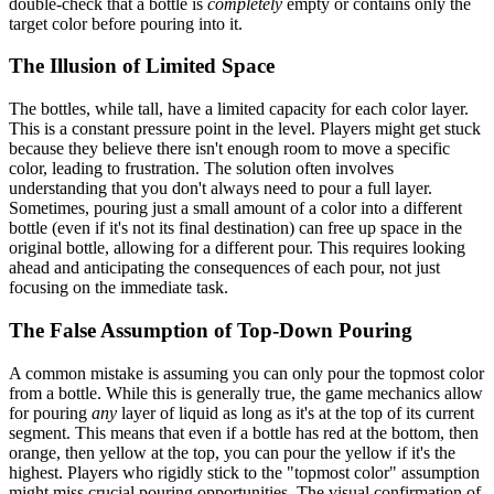
double-check that a bottle is
completely
empty or contains only the
target color before pouring into it.
The Illusion of Limited Space
The bottles, while tall, have a limited capacity for each color layer.
This is a constant pressure point in the level. Players might get stuck
because they believe there isn't enough room to move a specific
color, leading to frustration. The solution often involves
understanding that you don't always need to pour a full layer.
Sometimes, pouring just a small amount of a color into a different
bottle (even if it's not its final destination) can free up space in the
original bottle, allowing for a different pour. This requires looking
ahead and anticipating the consequences of each pour, not just
focusing on the immediate task.
The False Assumption of Top-Down Pouring
A common mistake is assuming you can only pour the topmost color
from a bottle. While this is generally true, the game mechanics allow
for pouring
any
layer of liquid as long as it's at the top of its current
segment. This means that even if a bottle has red at the bottom, then
orange, then yellow at the top, you can pour the yellow if it's the
highest. Players who rigidly stick to the "topmost color" assumption
might miss crucial pouring opportunities. The visual confirmation of