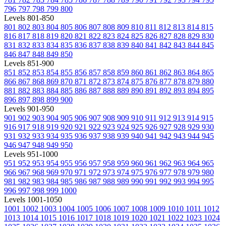
796
797
798
799
800
Levels 801-850
801
802
803
804
805
806
807
808
809
810
811
812
813
814
815
816
817
818
819
820
821
822
823
824
825
826
827
828
829
830
831
832
833
834
835
836
837
838
839
840
841
842
843
844
845
846
847
848
849
850
Levels 851-900
851
852
853
854
855
856
857
858
859
860
861
862
863
864
865
866
867
868
869
870
871
872
873
874
875
876
877
878
879
880
881
882
883
884
885
886
887
888
889
890
891
892
893
894
895
896
897
898
899
900
Levels 901-950
901
902
903
904
905
906
907
908
909
910
911
912
913
914
915
916
917
918
919
920
921
922
923
924
925
926
927
928
929
930
931
932
933
934
935
936
937
938
939
940
941
942
943
944
945
946
947
948
949
950
Levels 951-1000
951
952
953
954
955
956
957
958
959
960
961
962
963
964
965
966
967
968
969
970
971
972
973
974
975
976
977
978
979
980
981
982
983
984
985
986
987
988
989
990
991
992
993
994
995
996
997
998
999
1000
Levels 1001-1050
1001
1002
1003
1004
1005
1006
1007
1008
1009
1010
1011
1012
1013
1014
1015
1016
1017
1018
1019
1020
1021
1022
1023
1024