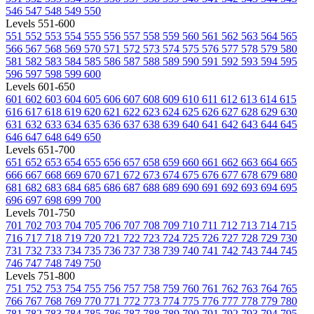
546
547
548
549
550
Levels 551-600
551
552
553
554
555
556
557
558
559
560
561
562
563
564
565
566
567
568
569
570
571
572
573
574
575
576
577
578
579
580
581
582
583
584
585
586
587
588
589
590
591
592
593
594
595
596
597
598
599
600
Levels 601-650
601
602
603
604
605
606
607
608
609
610
611
612
613
614
615
616
617
618
619
620
621
622
623
624
625
626
627
628
629
630
631
632
633
634
635
636
637
638
639
640
641
642
643
644
645
646
647
648
649
650
Levels 651-700
651
652
653
654
655
656
657
658
659
660
661
662
663
664
665
666
667
668
669
670
671
672
673
674
675
676
677
678
679
680
681
682
683
684
685
686
687
688
689
690
691
692
693
694
695
696
697
698
699
700
Levels 701-750
701
702
703
704
705
706
707
708
709
710
711
712
713
714
715
716
717
718
719
720
721
722
723
724
725
726
727
728
729
730
731
732
733
734
735
736
737
738
739
740
741
742
743
744
745
746
747
748
749
750
Levels 751-800
751
752
753
754
755
756
757
758
759
760
761
762
763
764
765
766
767
768
769
770
771
772
773
774
775
776
777
778
779
780
781
782
783
784
785
786
787
788
789
790
791
792
793
794
795