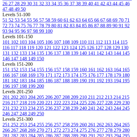
26
27
28
29
30
31
32
33
34
35
36
37
38
39
40
41
42
43
44
45
46
47
48
49
50
Levels 51-100
51
52
53
54
55
56
57
58
59
60
61
62
63
64
65
66
67
68
69
70
71
72
73
74
75
76
77
78
79
80
81
82
83
84
85
86
87
88
89
90
91
92
93
94
95
96
97
98
99
100
Levels 101-150
101
102
103
104
105
106
107
108
109
110
111
112
113
114
115
116
117
118
119
120
121
122
123
124
125
126
127
128
129
130
131
132
133
134
135
136
137
138
139
140
141
142
143
144
145
146
147
148
149
150
Levels 151-200
151
152
153
154
155
156
157
158
159
160
161
162
163
164
165
166
167
168
169
170
171
172
173
174
175
176
177
178
179
180
181
182
183
184
185
186
187
188
189
190
191
192
193
194
195
196
197
198
199
200
Levels 201-250
201
202
203
204
205
206
207
208
209
210
211
212
213
214
215
216
217
218
219
220
221
222
223
224
225
226
227
228
229
230
231
232
233
234
235
236
237
238
239
240
241
242
243
244
245
246
247
248
249
250
Levels 251-300
251
252
253
254
255
256
257
258
259
260
261
262
263
264
265
266
267
268
269
270
271
272
273
274
275
276
277
278
279
280
281
282
283
284
285
286
287
288
289
290
291
292
293
294
295