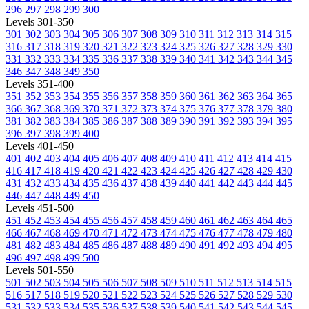
296
297
298
299
300
Levels 301-350
301
302
303
304
305
306
307
308
309
310
311
312
313
314
315
316
317
318
319
320
321
322
323
324
325
326
327
328
329
330
331
332
333
334
335
336
337
338
339
340
341
342
343
344
345
346
347
348
349
350
Levels 351-400
351
352
353
354
355
356
357
358
359
360
361
362
363
364
365
366
367
368
369
370
371
372
373
374
375
376
377
378
379
380
381
382
383
384
385
386
387
388
389
390
391
392
393
394
395
396
397
398
399
400
Levels 401-450
401
402
403
404
405
406
407
408
409
410
411
412
413
414
415
416
417
418
419
420
421
422
423
424
425
426
427
428
429
430
431
432
433
434
435
436
437
438
439
440
441
442
443
444
445
446
447
448
449
450
Levels 451-500
451
452
453
454
455
456
457
458
459
460
461
462
463
464
465
466
467
468
469
470
471
472
473
474
475
476
477
478
479
480
481
482
483
484
485
486
487
488
489
490
491
492
493
494
495
496
497
498
499
500
Levels 501-550
501
502
503
504
505
506
507
508
509
510
511
512
513
514
515
516
517
518
519
520
521
522
523
524
525
526
527
528
529
530
531
532
533
534
535
536
537
538
539
540
541
542
543
544
545