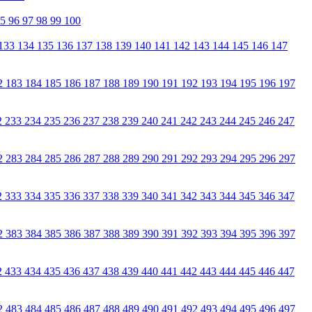
95
96
97
98
99
100
133
134
135
136
137
138
139
140
141
142
143
144
145
146
147
2
183
184
185
186
187
188
189
190
191
192
193
194
195
196
197
2
233
234
235
236
237
238
239
240
241
242
243
244
245
246
247
2
283
284
285
286
287
288
289
290
291
292
293
294
295
296
297
2
333
334
335
336
337
338
339
340
341
342
343
344
345
346
347
2
383
384
385
386
387
388
389
390
391
392
393
394
395
396
397
2
433
434
435
436
437
438
439
440
441
442
443
444
445
446
447
2
483
484
485
486
487
488
489
490
491
492
493
494
495
496
497