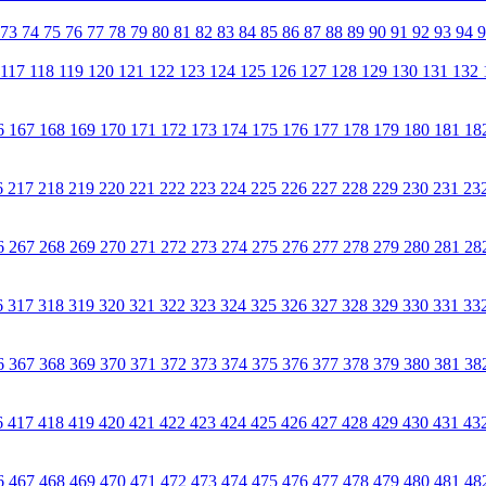
73
74
75
76
77
78
79
80
81
82
83
84
85
86
87
88
89
90
91
92
93
94
117
118
119
120
121
122
123
124
125
126
127
128
129
130
131
132
6
167
168
169
170
171
172
173
174
175
176
177
178
179
180
181
18
6
217
218
219
220
221
222
223
224
225
226
227
228
229
230
231
23
6
267
268
269
270
271
272
273
274
275
276
277
278
279
280
281
28
6
317
318
319
320
321
322
323
324
325
326
327
328
329
330
331
33
6
367
368
369
370
371
372
373
374
375
376
377
378
379
380
381
38
6
417
418
419
420
421
422
423
424
425
426
427
428
429
430
431
43
6
467
468
469
470
471
472
473
474
475
476
477
478
479
480
481
48