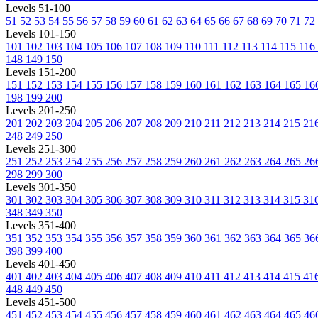
Levels 51-100
51
52
53
54
55
56
57
58
59
60
61
62
63
64
65
66
67
68
69
70
71
72
Levels 101-150
101
102
103
104
105
106
107
108
109
110
111
112
113
114
115
116
148
149
150
Levels 151-200
151
152
153
154
155
156
157
158
159
160
161
162
163
164
165
16
198
199
200
Levels 201-250
201
202
203
204
205
206
207
208
209
210
211
212
213
214
215
21
248
249
250
Levels 251-300
251
252
253
254
255
256
257
258
259
260
261
262
263
264
265
26
298
299
300
Levels 301-350
301
302
303
304
305
306
307
308
309
310
311
312
313
314
315
31
348
349
350
Levels 351-400
351
352
353
354
355
356
357
358
359
360
361
362
363
364
365
36
398
399
400
Levels 401-450
401
402
403
404
405
406
407
408
409
410
411
412
413
414
415
41
448
449
450
Levels 451-500
451
452
453
454
455
456
457
458
459
460
461
462
463
464
465
46