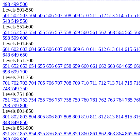
498
499
500
Levels 501-550
501
502
503
504
505
506
507
508
509
510
511
512
513
514
515
51
548
549
550
Levels 551-600
551
552
553
554
555
556
557
558
559
560
561
562
563
564
565
56
598
599
600
Levels 601-650
601
602
603
604
605
606
607
608
609
610
611
612
613
614
615
61
648
649
650
Levels 651-700
651
652
653
654
655
656
657
658
659
660
661
662
663
664
665
66
698
699
700
Levels 701-750
701
702
703
704
705
706
707
708
709
710
711
712
713
714
715
71
748
749
750
Levels 751-800
751
752
753
754
755
756
757
758
759
760
761
762
763
764
765
76
798
799
800
Levels 801-850
801
802
803
804
805
806
807
808
809
810
811
812
813
814
815
81
848
849
850
Levels 851-900
851
852
853
854
855
856
857
858
859
860
861
862
863
864
865
86
898
899
900