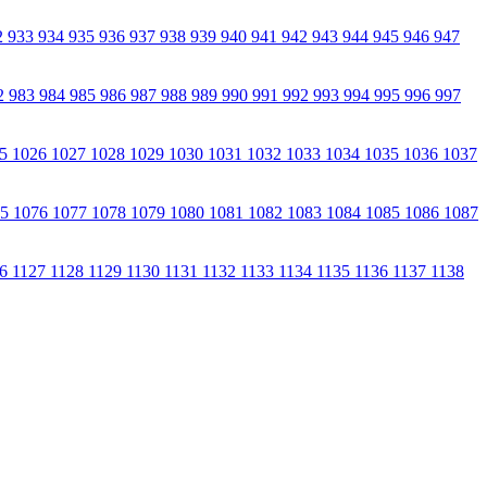
2
933
934
935
936
937
938
939
940
941
942
943
944
945
946
947
2
983
984
985
986
987
988
989
990
991
992
993
994
995
996
997
25
1026
1027
1028
1029
1030
1031
1032
1033
1034
1035
1036
1037
75
1076
1077
1078
1079
1080
1081
1082
1083
1084
1085
1086
1087
26
1127
1128
1129
1130
1131
1132
1133
1134
1135
1136
1137
1138