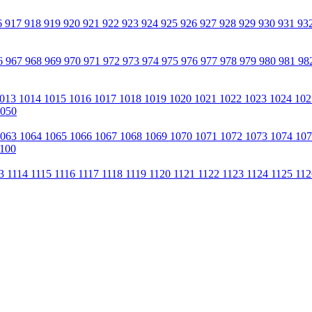
6
917
918
919
920
921
922
923
924
925
926
927
928
929
930
931
93
6
967
968
969
970
971
972
973
974
975
976
977
978
979
980
981
98
013
1014
1015
1016
1017
1018
1019
1020
1021
1022
1023
1024
10
050
1063
1064
1065
1066
1067
1068
1069
1070
1071
1072
1073
1074
10
100
13
1114
1115
1116
1117
1118
1119
1120
1121
1122
1123
1124
1125
11