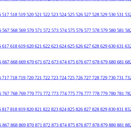
6
517
518
519
520
521
522
523
524
525
526
527
528
529
530
531
53
6
567
568
569
570
571
572
573
574
575
576
577
578
579
580
581
58
6
617
618
619
620
621
622
623
624
625
626
627
628
629
630
631
63
6
667
668
669
670
671
672
673
674
675
676
677
678
679
680
681
68
6
717
718
719
720
721
722
723
724
725
726
727
728
729
730
731
73
6
767
768
769
770
771
772
773
774
775
776
777
778
779
780
781
78
6
817
818
819
820
821
822
823
824
825
826
827
828
829
830
831
83
6
867
868
869
870
871
872
873
874
875
876
877
878
879
880
881
88