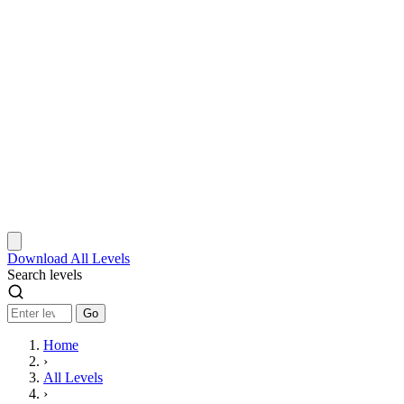
Download
All Levels
Search levels
Go
Home
›
All Levels
›