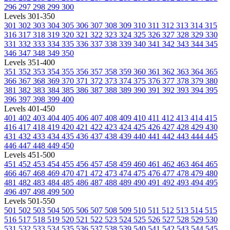
296
297
298
299
300
Levels 301-350
301
302
303
304
305
306
307
308
309
310
311
312
313
314
315
316
317
318
319
320
321
322
323
324
325
326
327
328
329
330
331
332
333
334
335
336
337
338
339
340
341
342
343
344
345
346
347
348
349
350
Levels 351-400
351
352
353
354
355
356
357
358
359
360
361
362
363
364
365
366
367
368
369
370
371
372
373
374
375
376
377
378
379
380
381
382
383
384
385
386
387
388
389
390
391
392
393
394
395
396
397
398
399
400
Levels 401-450
401
402
403
404
405
406
407
408
409
410
411
412
413
414
415
416
417
418
419
420
421
422
423
424
425
426
427
428
429
430
431
432
433
434
435
436
437
438
439
440
441
442
443
444
445
446
447
448
449
450
Levels 451-500
451
452
453
454
455
456
457
458
459
460
461
462
463
464
465
466
467
468
469
470
471
472
473
474
475
476
477
478
479
480
481
482
483
484
485
486
487
488
489
490
491
492
493
494
495
496
497
498
499
500
Levels 501-550
501
502
503
504
505
506
507
508
509
510
511
512
513
514
515
516
517
518
519
520
521
522
523
524
525
526
527
528
529
530
531
532
533
534
535
536
537
538
539
540
541
542
543
544
545