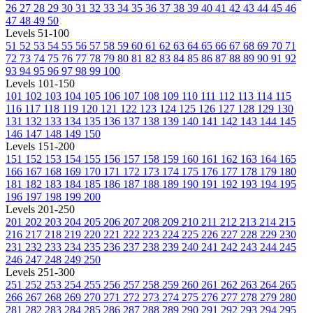
26
27
28
29
30
31
32
33
34
35
36
37
38
39
40
41
42
43
44
45
46
47
48
49
50
Levels 51-100
51
52
53
54
55
56
57
58
59
60
61
62
63
64
65
66
67
68
69
70
71
72
73
74
75
76
77
78
79
80
81
82
83
84
85
86
87
88
89
90
91
92
93
94
95
96
97
98
99
100
Levels 101-150
101
102
103
104
105
106
107
108
109
110
111
112
113
114
115
116
117
118
119
120
121
122
123
124
125
126
127
128
129
130
131
132
133
134
135
136
137
138
139
140
141
142
143
144
145
146
147
148
149
150
Levels 151-200
151
152
153
154
155
156
157
158
159
160
161
162
163
164
165
166
167
168
169
170
171
172
173
174
175
176
177
178
179
180
181
182
183
184
185
186
187
188
189
190
191
192
193
194
195
196
197
198
199
200
Levels 201-250
201
202
203
204
205
206
207
208
209
210
211
212
213
214
215
216
217
218
219
220
221
222
223
224
225
226
227
228
229
230
231
232
233
234
235
236
237
238
239
240
241
242
243
244
245
246
247
248
249
250
Levels 251-300
251
252
253
254
255
256
257
258
259
260
261
262
263
264
265
266
267
268
269
270
271
272
273
274
275
276
277
278
279
280
281
282
283
284
285
286
287
288
289
290
291
292
293
294
295