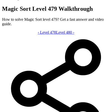
Magic Sort Level 479 Walkthrough
How to solve Magic Sort level 479? Get a fast answer and video
guide.
‹
Level 478
Magic Sort level 479 video guide
Level 480
›