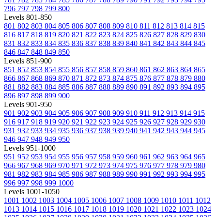
796
797
798
799
800
Levels 801-850
801
802
803
804
805
806
807
808
809
810
811
812
813
814
815
816
817
818
819
820
821
822
823
824
825
826
827
828
829
830
831
832
833
834
835
836
837
838
839
840
841
842
843
844
845
846
847
848
849
850
Levels 851-900
851
852
853
854
855
856
857
858
859
860
861
862
863
864
865
866
867
868
869
870
871
872
873
874
875
876
877
878
879
880
881
882
883
884
885
886
887
888
889
890
891
892
893
894
895
896
897
898
899
900
Levels 901-950
901
902
903
904
905
906
907
908
909
910
911
912
913
914
915
916
917
918
919
920
921
922
923
924
925
926
927
928
929
930
931
932
933
934
935
936
937
938
939
940
941
942
943
944
945
946
947
948
949
950
Levels 951-1000
951
952
953
954
955
956
957
958
959
960
961
962
963
964
965
966
967
968
969
970
971
972
973
974
975
976
977
978
979
980
981
982
983
984
985
986
987
988
989
990
991
992
993
994
995
996
997
998
999
1000
Levels 1001-1050
1001
1002
1003
1004
1005
1006
1007
1008
1009
1010
1011
1012
1013
1014
1015
1016
1017
1018
1019
1020
1021
1022
1023
1024