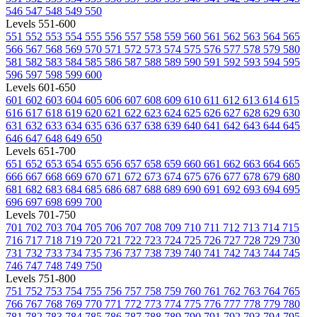
546
547
548
549
550
Levels 551-600
551
552
553
554
555
556
557
558
559
560
561
562
563
564
565
566
567
568
569
570
571
572
573
574
575
576
577
578
579
580
581
582
583
584
585
586
587
588
589
590
591
592
593
594
595
596
597
598
599
600
Levels 601-650
601
602
603
604
605
606
607
608
609
610
611
612
613
614
615
616
617
618
619
620
621
622
623
624
625
626
627
628
629
630
631
632
633
634
635
636
637
638
639
640
641
642
643
644
645
646
647
648
649
650
Levels 651-700
651
652
653
654
655
656
657
658
659
660
661
662
663
664
665
666
667
668
669
670
671
672
673
674
675
676
677
678
679
680
681
682
683
684
685
686
687
688
689
690
691
692
693
694
695
696
697
698
699
700
Levels 701-750
701
702
703
704
705
706
707
708
709
710
711
712
713
714
715
716
717
718
719
720
721
722
723
724
725
726
727
728
729
730
731
732
733
734
735
736
737
738
739
740
741
742
743
744
745
746
747
748
749
750
Levels 751-800
751
752
753
754
755
756
757
758
759
760
761
762
763
764
765
766
767
768
769
770
771
772
773
774
775
776
777
778
779
780
781
782
783
784
785
786
787
788
789
790
791
792
793
794
795