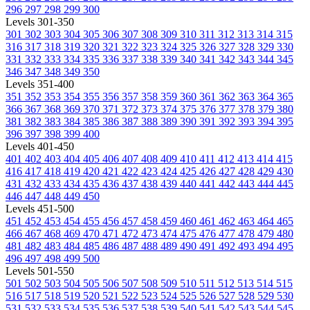
296
297
298
299
300
Levels 301-350
301
302
303
304
305
306
307
308
309
310
311
312
313
314
315
316
317
318
319
320
321
322
323
324
325
326
327
328
329
330
331
332
333
334
335
336
337
338
339
340
341
342
343
344
345
346
347
348
349
350
Levels 351-400
351
352
353
354
355
356
357
358
359
360
361
362
363
364
365
366
367
368
369
370
371
372
373
374
375
376
377
378
379
380
381
382
383
384
385
386
387
388
389
390
391
392
393
394
395
396
397
398
399
400
Levels 401-450
401
402
403
404
405
406
407
408
409
410
411
412
413
414
415
416
417
418
419
420
421
422
423
424
425
426
427
428
429
430
431
432
433
434
435
436
437
438
439
440
441
442
443
444
445
446
447
448
449
450
Levels 451-500
451
452
453
454
455
456
457
458
459
460
461
462
463
464
465
466
467
468
469
470
471
472
473
474
475
476
477
478
479
480
481
482
483
484
485
486
487
488
489
490
491
492
493
494
495
496
497
498
499
500
Levels 501-550
501
502
503
504
505
506
507
508
509
510
511
512
513
514
515
516
517
518
519
520
521
522
523
524
525
526
527
528
529
530
531
532
533
534
535
536
537
538
539
540
541
542
543
544
545