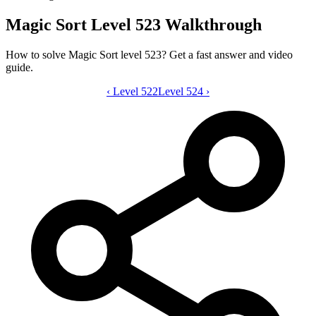
Magic Sort Level 523 Walkthrough
How to solve Magic Sort level 523? Get a fast answer and video
guide.
‹
Level 522
Magic Sort level 523 video guide
Level 524
›