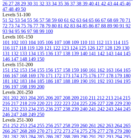
26
27
28
29
30
31
32
33
34
35
36
37
38
39
40
41
42
43
44
45
46
47
48
49
50
Levels 51-100
51
52
53
54
55
56
57
58
59
60
61
62
63
64
65
66
67
68
69
70
71
72
73
74
75
76
77
78
79
80
81
82
83
84
85
86
87
88
89
90
91
92
93
94
95
96
97
98
99
100
Levels 101-150
101
102
103
104
105
106
107
108
109
110
111
112
113
114
115
116
117
118
119
120
121
122
123
124
125
126
127
128
129
130
131
132
133
134
135
136
137
138
139
140
141
142
143
144
145
146
147
148
149
150
Levels 151-200
151
152
153
154
155
156
157
158
159
160
161
162
163
164
165
166
167
168
169
170
171
172
173
174
175
176
177
178
179
180
181
182
183
184
185
186
187
188
189
190
191
192
193
194
195
196
197
198
199
200
Levels 201-250
201
202
203
204
205
206
207
208
209
210
211
212
213
214
215
216
217
218
219
220
221
222
223
224
225
226
227
228
229
230
231
232
233
234
235
236
237
238
239
240
241
242
243
244
245
246
247
248
249
250
Levels 251-300
251
252
253
254
255
256
257
258
259
260
261
262
263
264
265
266
267
268
269
270
271
272
273
274
275
276
277
278
279
280
281
282
283
284
285
286
287
288
289
290
291
292
293
294
295