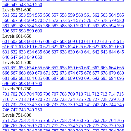
546
547
548
549
550
Levels 551-600
551
552
553
554
555
556
557
558
559
560
561
562
563
564
565
566
567
568
569
570
571
572
573
574
575
576
577
578
579
580
581
582
583
584
585
586
587
588
589
590
591
592
593
594
595
596
597
598
599
600
Levels 601-650
601
602
603
604
605
606
607
608
609
610
611
612
613
614
615
616
617
618
619
620
621
622
623
624
625
626
627
628
629
630
631
632
633
634
635
636
637
638
639
640
641
642
643
644
645
646
647
648
649
650
Levels 651-700
651
652
653
654
655
656
657
658
659
660
661
662
663
664
665
666
667
668
669
670
671
672
673
674
675
676
677
678
679
680
681
682
683
684
685
686
687
688
689
690
691
692
693
694
695
696
697
698
699
700
Levels 701-750
701
702
703
704
705
706
707
708
709
710
711
712
713
714
715
716
717
718
719
720
721
722
723
724
725
726
727
728
729
730
731
732
733
734
735
736
737
738
739
740
741
742
743
744
745
746
747
748
749
750
Levels 751-800
751
752
753
754
755
756
757
758
759
760
761
762
763
764
765
766
767
768
769
770
771
772
773
774
775
776
777
778
779
780
781
782
783
784
785
786
787
788
789
790
791
792
793
794
795