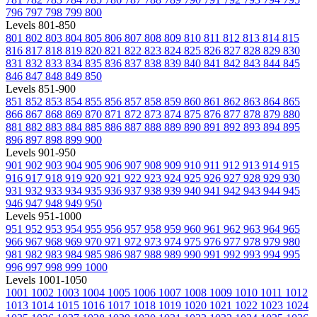
796
797
798
799
800
Levels 801-850
801
802
803
804
805
806
807
808
809
810
811
812
813
814
815
816
817
818
819
820
821
822
823
824
825
826
827
828
829
830
831
832
833
834
835
836
837
838
839
840
841
842
843
844
845
846
847
848
849
850
Levels 851-900
851
852
853
854
855
856
857
858
859
860
861
862
863
864
865
866
867
868
869
870
871
872
873
874
875
876
877
878
879
880
881
882
883
884
885
886
887
888
889
890
891
892
893
894
895
896
897
898
899
900
Levels 901-950
901
902
903
904
905
906
907
908
909
910
911
912
913
914
915
916
917
918
919
920
921
922
923
924
925
926
927
928
929
930
931
932
933
934
935
936
937
938
939
940
941
942
943
944
945
946
947
948
949
950
Levels 951-1000
951
952
953
954
955
956
957
958
959
960
961
962
963
964
965
966
967
968
969
970
971
972
973
974
975
976
977
978
979
980
981
982
983
984
985
986
987
988
989
990
991
992
993
994
995
996
997
998
999
1000
Levels 1001-1050
1001
1002
1003
1004
1005
1006
1007
1008
1009
1010
1011
1012
1013
1014
1015
1016
1017
1018
1019
1020
1021
1022
1023
1024