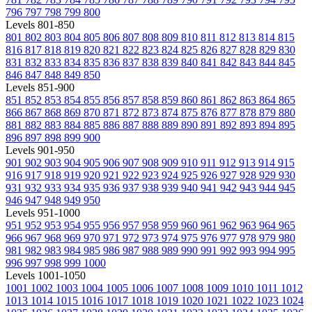
796
797
798
799
800
Levels 801-850
801
802
803
804
805
806
807
808
809
810
811
812
813
814
815
816
817
818
819
820
821
822
823
824
825
826
827
828
829
830
831
832
833
834
835
836
837
838
839
840
841
842
843
844
845
846
847
848
849
850
Levels 851-900
851
852
853
854
855
856
857
858
859
860
861
862
863
864
865
866
867
868
869
870
871
872
873
874
875
876
877
878
879
880
881
882
883
884
885
886
887
888
889
890
891
892
893
894
895
896
897
898
899
900
Levels 901-950
901
902
903
904
905
906
907
908
909
910
911
912
913
914
915
916
917
918
919
920
921
922
923
924
925
926
927
928
929
930
931
932
933
934
935
936
937
938
939
940
941
942
943
944
945
946
947
948
949
950
Levels 951-1000
951
952
953
954
955
956
957
958
959
960
961
962
963
964
965
966
967
968
969
970
971
972
973
974
975
976
977
978
979
980
981
982
983
984
985
986
987
988
989
990
991
992
993
994
995
996
997
998
999
1000
Levels 1001-1050
1001
1002
1003
1004
1005
1006
1007
1008
1009
1010
1011
1012
1013
1014
1015
1016
1017
1018
1019
1020
1021
1022
1023
1024