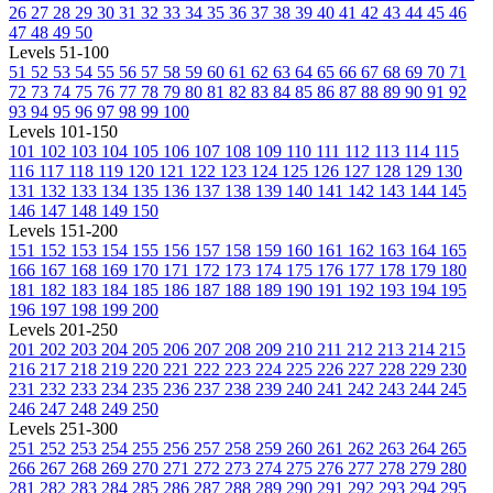
26
27
28
29
30
31
32
33
34
35
36
37
38
39
40
41
42
43
44
45
46
47
48
49
50
Levels 51-100
51
52
53
54
55
56
57
58
59
60
61
62
63
64
65
66
67
68
69
70
71
72
73
74
75
76
77
78
79
80
81
82
83
84
85
86
87
88
89
90
91
92
93
94
95
96
97
98
99
100
Levels 101-150
101
102
103
104
105
106
107
108
109
110
111
112
113
114
115
116
117
118
119
120
121
122
123
124
125
126
127
128
129
130
131
132
133
134
135
136
137
138
139
140
141
142
143
144
145
146
147
148
149
150
Levels 151-200
151
152
153
154
155
156
157
158
159
160
161
162
163
164
165
166
167
168
169
170
171
172
173
174
175
176
177
178
179
180
181
182
183
184
185
186
187
188
189
190
191
192
193
194
195
196
197
198
199
200
Levels 201-250
201
202
203
204
205
206
207
208
209
210
211
212
213
214
215
216
217
218
219
220
221
222
223
224
225
226
227
228
229
230
231
232
233
234
235
236
237
238
239
240
241
242
243
244
245
246
247
248
249
250
Levels 251-300
251
252
253
254
255
256
257
258
259
260
261
262
263
264
265
266
267
268
269
270
271
272
273
274
275
276
277
278
279
280
281
282
283
284
285
286
287
288
289
290
291
292
293
294
295