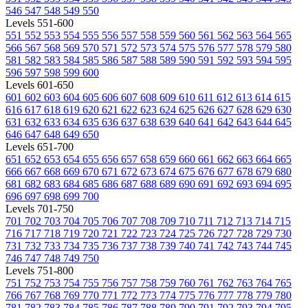
546
547
548
549
550
Levels 551-600
551
552
553
554
555
556
557
558
559
560
561
562
563
564
565
566
567
568
569
570
571
572
573
574
575
576
577
578
579
580
581
582
583
584
585
586
587
588
589
590
591
592
593
594
595
596
597
598
599
600
Levels 601-650
601
602
603
604
605
606
607
608
609
610
611
612
613
614
615
616
617
618
619
620
621
622
623
624
625
626
627
628
629
630
631
632
633
634
635
636
637
638
639
640
641
642
643
644
645
646
647
648
649
650
Levels 651-700
651
652
653
654
655
656
657
658
659
660
661
662
663
664
665
666
667
668
669
670
671
672
673
674
675
676
677
678
679
680
681
682
683
684
685
686
687
688
689
690
691
692
693
694
695
696
697
698
699
700
Levels 701-750
701
702
703
704
705
706
707
708
709
710
711
712
713
714
715
716
717
718
719
720
721
722
723
724
725
726
727
728
729
730
731
732
733
734
735
736
737
738
739
740
741
742
743
744
745
746
747
748
749
750
Levels 751-800
751
752
753
754
755
756
757
758
759
760
761
762
763
764
765
766
767
768
769
770
771
772
773
774
775
776
777
778
779
780
781
782
783
784
785
786
787
788
789
790
791
792
793
794
795