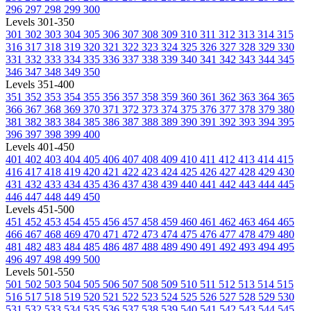
296
297
298
299
300
Levels 301-350
301
302
303
304
305
306
307
308
309
310
311
312
313
314
315
316
317
318
319
320
321
322
323
324
325
326
327
328
329
330
331
332
333
334
335
336
337
338
339
340
341
342
343
344
345
346
347
348
349
350
Levels 351-400
351
352
353
354
355
356
357
358
359
360
361
362
363
364
365
366
367
368
369
370
371
372
373
374
375
376
377
378
379
380
381
382
383
384
385
386
387
388
389
390
391
392
393
394
395
396
397
398
399
400
Levels 401-450
401
402
403
404
405
406
407
408
409
410
411
412
413
414
415
416
417
418
419
420
421
422
423
424
425
426
427
428
429
430
431
432
433
434
435
436
437
438
439
440
441
442
443
444
445
446
447
448
449
450
Levels 451-500
451
452
453
454
455
456
457
458
459
460
461
462
463
464
465
466
467
468
469
470
471
472
473
474
475
476
477
478
479
480
481
482
483
484
485
486
487
488
489
490
491
492
493
494
495
496
497
498
499
500
Levels 501-550
501
502
503
504
505
506
507
508
509
510
511
512
513
514
515
516
517
518
519
520
521
522
523
524
525
526
527
528
529
530
531
532
533
534
535
536
537
538
539
540
541
542
543
544
545