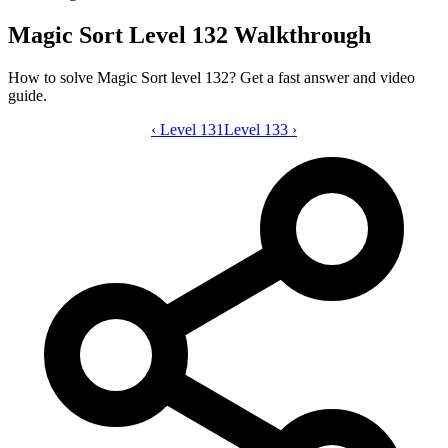
Magic Sort Level 132 Walkthrough
How to solve Magic Sort level 132? Get a fast answer and video
guide.
‹
Level 131
Magic Sort level 132 video guide
Level 133
›