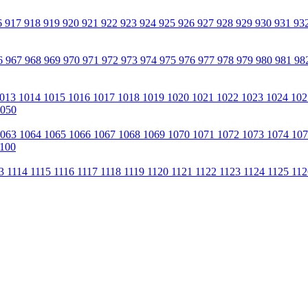
6
917
918
919
920
921
922
923
924
925
926
927
928
929
930
931
93
6
967
968
969
970
971
972
973
974
975
976
977
978
979
980
981
98
013
1014
1015
1016
1017
1018
1019
1020
1021
1022
1023
1024
10
050
1063
1064
1065
1066
1067
1068
1069
1070
1071
1072
1073
1074
10
100
13
1114
1115
1116
1117
1118
1119
1120
1121
1122
1123
1124
1125
11