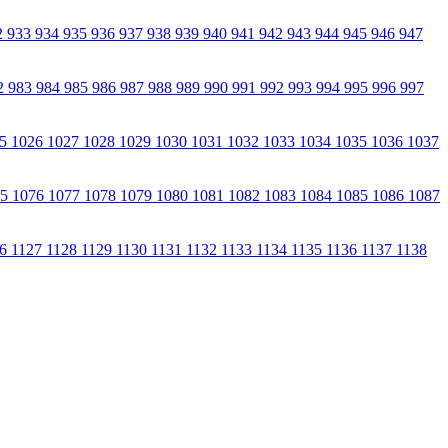
2
933
934
935
936
937
938
939
940
941
942
943
944
945
946
947
2
983
984
985
986
987
988
989
990
991
992
993
994
995
996
997
25
1026
1027
1028
1029
1030
1031
1032
1033
1034
1035
1036
1037
75
1076
1077
1078
1079
1080
1081
1082
1083
1084
1085
1086
1087
26
1127
1128
1129
1130
1131
1132
1133
1134
1135
1136
1137
1138