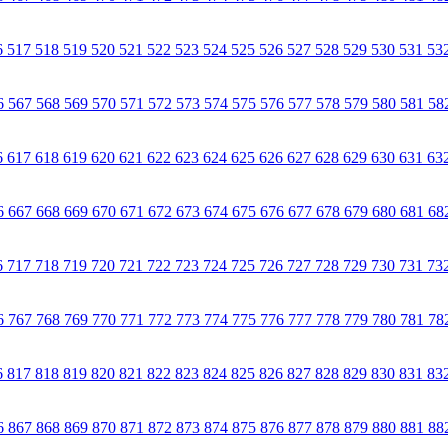
6
517
518
519
520
521
522
523
524
525
526
527
528
529
530
531
53
6
567
568
569
570
571
572
573
574
575
576
577
578
579
580
581
58
6
617
618
619
620
621
622
623
624
625
626
627
628
629
630
631
63
6
667
668
669
670
671
672
673
674
675
676
677
678
679
680
681
68
6
717
718
719
720
721
722
723
724
725
726
727
728
729
730
731
73
6
767
768
769
770
771
772
773
774
775
776
777
778
779
780
781
78
6
817
818
819
820
821
822
823
824
825
826
827
828
829
830
831
83
6
867
868
869
870
871
872
873
874
875
876
877
878
879
880
881
88