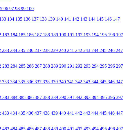
95
96
97
98
99
100
133
134
135
136
137
138
139
140
141
142
143
144
145
146
147
2
183
184
185
186
187
188
189
190
191
192
193
194
195
196
197
2
233
234
235
236
237
238
239
240
241
242
243
244
245
246
247
2
283
284
285
286
287
288
289
290
291
292
293
294
295
296
297
2
333
334
335
336
337
338
339
340
341
342
343
344
345
346
347
2
383
384
385
386
387
388
389
390
391
392
393
394
395
396
397
2
433
434
435
436
437
438
439
440
441
442
443
444
445
446
447
2
483
484
485
486
487
488
489
490
491
492
493
494
495
496
497