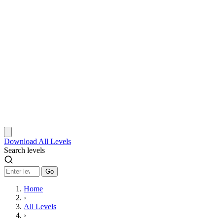
Download
All Levels
Search levels
Go
Home
›
All Levels
›