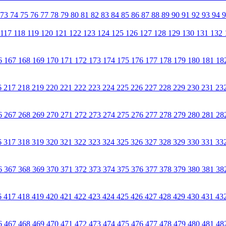
73
74
75
76
77
78
79
80
81
82
83
84
85
86
87
88
89
90
91
92
93
94
117
118
119
120
121
122
123
124
125
126
127
128
129
130
131
132
6
167
168
169
170
171
172
173
174
175
176
177
178
179
180
181
18
6
217
218
219
220
221
222
223
224
225
226
227
228
229
230
231
23
6
267
268
269
270
271
272
273
274
275
276
277
278
279
280
281
28
6
317
318
319
320
321
322
323
324
325
326
327
328
329
330
331
33
6
367
368
369
370
371
372
373
374
375
376
377
378
379
380
381
38
6
417
418
419
420
421
422
423
424
425
426
427
428
429
430
431
43
6
467
468
469
470
471
472
473
474
475
476
477
478
479
480
481
48