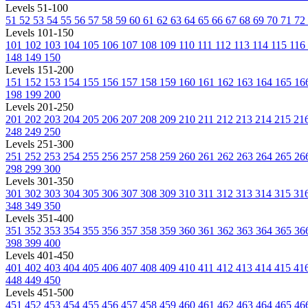
Levels 51-100
51
52
53
54
55
56
57
58
59
60
61
62
63
64
65
66
67
68
69
70
71
72
Levels 101-150
101
102
103
104
105
106
107
108
109
110
111
112
113
114
115
116
148
149
150
Levels 151-200
151
152
153
154
155
156
157
158
159
160
161
162
163
164
165
16
198
199
200
Levels 201-250
201
202
203
204
205
206
207
208
209
210
211
212
213
214
215
21
248
249
250
Levels 251-300
251
252
253
254
255
256
257
258
259
260
261
262
263
264
265
26
298
299
300
Levels 301-350
301
302
303
304
305
306
307
308
309
310
311
312
313
314
315
31
348
349
350
Levels 351-400
351
352
353
354
355
356
357
358
359
360
361
362
363
364
365
36
398
399
400
Levels 401-450
401
402
403
404
405
406
407
408
409
410
411
412
413
414
415
41
448
449
450
Levels 451-500
451
452
453
454
455
456
457
458
459
460
461
462
463
464
465
46