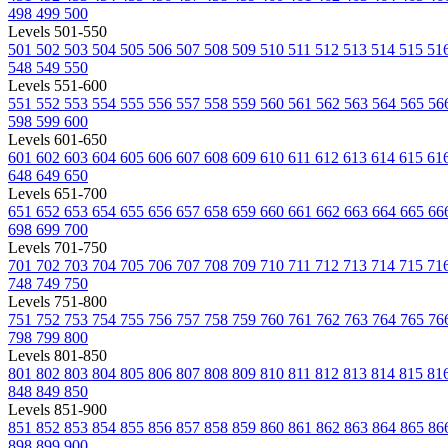
498
499
500
Levels 501-550
501
502
503
504
505
506
507
508
509
510
511
512
513
514
515
51
548
549
550
Levels 551-600
551
552
553
554
555
556
557
558
559
560
561
562
563
564
565
56
598
599
600
Levels 601-650
601
602
603
604
605
606
607
608
609
610
611
612
613
614
615
61
648
649
650
Levels 651-700
651
652
653
654
655
656
657
658
659
660
661
662
663
664
665
66
698
699
700
Levels 701-750
701
702
703
704
705
706
707
708
709
710
711
712
713
714
715
71
748
749
750
Levels 751-800
751
752
753
754
755
756
757
758
759
760
761
762
763
764
765
76
798
799
800
Levels 801-850
801
802
803
804
805
806
807
808
809
810
811
812
813
814
815
81
848
849
850
Levels 851-900
851
852
853
854
855
856
857
858
859
860
861
862
863
864
865
86
898
899
900