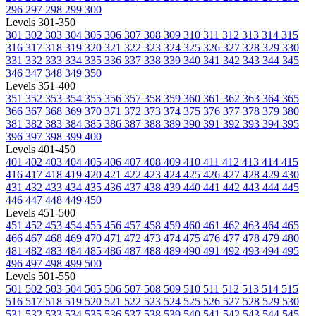
296
297
298
299
300
Levels 301-350
301
302
303
304
305
306
307
308
309
310
311
312
313
314
315
316
317
318
319
320
321
322
323
324
325
326
327
328
329
330
331
332
333
334
335
336
337
338
339
340
341
342
343
344
345
346
347
348
349
350
Levels 351-400
351
352
353
354
355
356
357
358
359
360
361
362
363
364
365
366
367
368
369
370
371
372
373
374
375
376
377
378
379
380
381
382
383
384
385
386
387
388
389
390
391
392
393
394
395
396
397
398
399
400
Levels 401-450
401
402
403
404
405
406
407
408
409
410
411
412
413
414
415
416
417
418
419
420
421
422
423
424
425
426
427
428
429
430
431
432
433
434
435
436
437
438
439
440
441
442
443
444
445
446
447
448
449
450
Levels 451-500
451
452
453
454
455
456
457
458
459
460
461
462
463
464
465
466
467
468
469
470
471
472
473
474
475
476
477
478
479
480
481
482
483
484
485
486
487
488
489
490
491
492
493
494
495
496
497
498
499
500
Levels 501-550
501
502
503
504
505
506
507
508
509
510
511
512
513
514
515
516
517
518
519
520
521
522
523
524
525
526
527
528
529
530
531
532
533
534
535
536
537
538
539
540
541
542
543
544
545