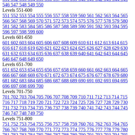
546
547
548
549
550
Levels 551-600
551
552
553
554
555
556
557
558
559
560
561
562
563
564
565
566
567
568
569
570
571
572
573
574
575
576
577
578
579
580
581
582
583
584
585
586
587
588
589
590
591
592
593
594
595
596
597
598
599
600
Levels 601-650
601
602
603
604
605
606
607
608
609
610
611
612
613
614
615
616
617
618
619
620
621
622
623
624
625
626
627
628
629
630
631
632
633
634
635
636
637
638
639
640
641
642
643
644
645
646
647
648
649
650
Levels 651-700
651
652
653
654
655
656
657
658
659
660
661
662
663
664
665
666
667
668
669
670
671
672
673
674
675
676
677
678
679
680
681
682
683
684
685
686
687
688
689
690
691
692
693
694
695
696
697
698
699
700
Levels 701-750
701
702
703
704
705
706
707
708
709
710
711
712
713
714
715
716
717
718
719
720
721
722
723
724
725
726
727
728
729
730
731
732
733
734
735
736
737
738
739
740
741
742
743
744
745
746
747
748
749
750
Levels 751-800
751
752
753
754
755
756
757
758
759
760
761
762
763
764
765
766
767
768
769
770
771
772
773
774
775
776
777
778
779
780
781
782
783
784
785
786
787
788
789
790
791
792
793
794
795