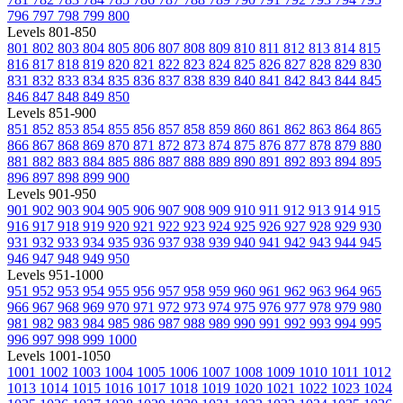
796
797
798
799
800
Levels 801-850
801
802
803
804
805
806
807
808
809
810
811
812
813
814
815
816
817
818
819
820
821
822
823
824
825
826
827
828
829
830
831
832
833
834
835
836
837
838
839
840
841
842
843
844
845
846
847
848
849
850
Levels 851-900
851
852
853
854
855
856
857
858
859
860
861
862
863
864
865
866
867
868
869
870
871
872
873
874
875
876
877
878
879
880
881
882
883
884
885
886
887
888
889
890
891
892
893
894
895
896
897
898
899
900
Levels 901-950
901
902
903
904
905
906
907
908
909
910
911
912
913
914
915
916
917
918
919
920
921
922
923
924
925
926
927
928
929
930
931
932
933
934
935
936
937
938
939
940
941
942
943
944
945
946
947
948
949
950
Levels 951-1000
951
952
953
954
955
956
957
958
959
960
961
962
963
964
965
966
967
968
969
970
971
972
973
974
975
976
977
978
979
980
981
982
983
984
985
986
987
988
989
990
991
992
993
994
995
996
997
998
999
1000
Levels 1001-1050
1001
1002
1003
1004
1005
1006
1007
1008
1009
1010
1011
1012
1013
1014
1015
1016
1017
1018
1019
1020
1021
1022
1023
1024