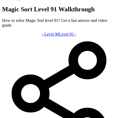
Magic Sort Level 91 Walkthrough
How to solve Magic Sort level 91? Get a fast answer and video
guide.
‹
Level 90
Magic Sort level 91 video guide
Level 92
›