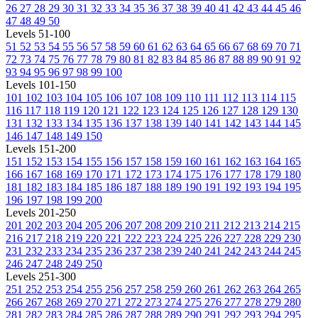
26
27
28
29
30
31
32
33
34
35
36
37
38
39
40
41
42
43
44
45
46
47
48
49
50
Levels 51-100
51
52
53
54
55
56
57
58
59
60
61
62
63
64
65
66
67
68
69
70
71
72
73
74
75
76
77
78
79
80
81
82
83
84
85
86
87
88
89
90
91
92
93
94
95
96
97
98
99
100
Levels 101-150
101
102
103
104
105
106
107
108
109
110
111
112
113
114
115
116
117
118
119
120
121
122
123
124
125
126
127
128
129
130
131
132
133
134
135
136
137
138
139
140
141
142
143
144
145
146
147
148
149
150
Levels 151-200
151
152
153
154
155
156
157
158
159
160
161
162
163
164
165
166
167
168
169
170
171
172
173
174
175
176
177
178
179
180
181
182
183
184
185
186
187
188
189
190
191
192
193
194
195
196
197
198
199
200
Levels 201-250
201
202
203
204
205
206
207
208
209
210
211
212
213
214
215
216
217
218
219
220
221
222
223
224
225
226
227
228
229
230
231
232
233
234
235
236
237
238
239
240
241
242
243
244
245
246
247
248
249
250
Levels 251-300
251
252
253
254
255
256
257
258
259
260
261
262
263
264
265
266
267
268
269
270
271
272
273
274
275
276
277
278
279
280
281
282
283
284
285
286
287
288
289
290
291
292
293
294
295