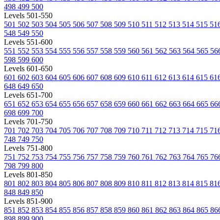
498
499
500
Levels 501-550
501
502
503
504
505
506
507
508
509
510
511
512
513
514
515
51
548
549
550
Levels 551-600
551
552
553
554
555
556
557
558
559
560
561
562
563
564
565
56
598
599
600
Levels 601-650
601
602
603
604
605
606
607
608
609
610
611
612
613
614
615
61
648
649
650
Levels 651-700
651
652
653
654
655
656
657
658
659
660
661
662
663
664
665
66
698
699
700
Levels 701-750
701
702
703
704
705
706
707
708
709
710
711
712
713
714
715
71
748
749
750
Levels 751-800
751
752
753
754
755
756
757
758
759
760
761
762
763
764
765
76
798
799
800
Levels 801-850
801
802
803
804
805
806
807
808
809
810
811
812
813
814
815
81
848
849
850
Levels 851-900
851
852
853
854
855
856
857
858
859
860
861
862
863
864
865
86
898
899
900