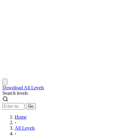
Download
All Levels
Search levels
Go
Home
›
All Levels
›