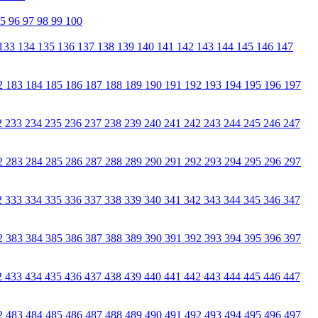
95
96
97
98
99
100
133
134
135
136
137
138
139
140
141
142
143
144
145
146
147
2
183
184
185
186
187
188
189
190
191
192
193
194
195
196
197
2
233
234
235
236
237
238
239
240
241
242
243
244
245
246
247
2
283
284
285
286
287
288
289
290
291
292
293
294
295
296
297
2
333
334
335
336
337
338
339
340
341
342
343
344
345
346
347
2
383
384
385
386
387
388
389
390
391
392
393
394
395
396
397
2
433
434
435
436
437
438
439
440
441
442
443
444
445
446
447
2
483
484
485
486
487
488
489
490
491
492
493
494
495
496
497