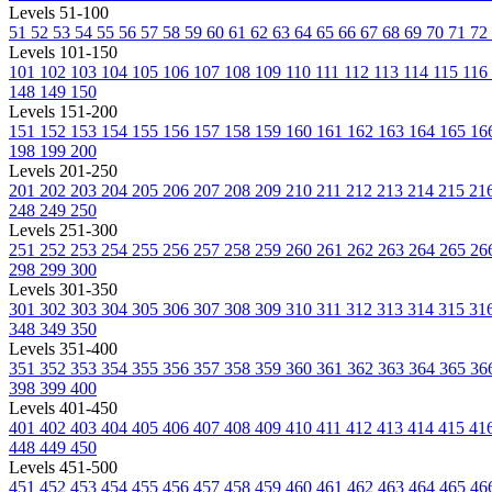
Levels 51-100
51
52
53
54
55
56
57
58
59
60
61
62
63
64
65
66
67
68
69
70
71
72
Levels 101-150
101
102
103
104
105
106
107
108
109
110
111
112
113
114
115
116
148
149
150
Levels 151-200
151
152
153
154
155
156
157
158
159
160
161
162
163
164
165
16
198
199
200
Levels 201-250
201
202
203
204
205
206
207
208
209
210
211
212
213
214
215
21
248
249
250
Levels 251-300
251
252
253
254
255
256
257
258
259
260
261
262
263
264
265
26
298
299
300
Levels 301-350
301
302
303
304
305
306
307
308
309
310
311
312
313
314
315
31
348
349
350
Levels 351-400
351
352
353
354
355
356
357
358
359
360
361
362
363
364
365
36
398
399
400
Levels 401-450
401
402
403
404
405
406
407
408
409
410
411
412
413
414
415
41
448
449
450
Levels 451-500
451
452
453
454
455
456
457
458
459
460
461
462
463
464
465
46