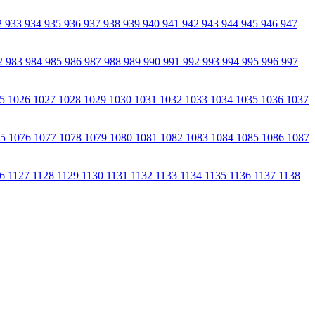
2
933
934
935
936
937
938
939
940
941
942
943
944
945
946
947
2
983
984
985
986
987
988
989
990
991
992
993
994
995
996
997
25
1026
1027
1028
1029
1030
1031
1032
1033
1034
1035
1036
1037
75
1076
1077
1078
1079
1080
1081
1082
1083
1084
1085
1086
1087
26
1127
1128
1129
1130
1131
1132
1133
1134
1135
1136
1137
1138