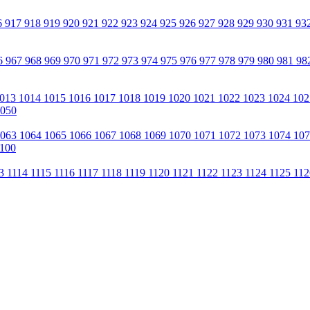
6
917
918
919
920
921
922
923
924
925
926
927
928
929
930
931
93
6
967
968
969
970
971
972
973
974
975
976
977
978
979
980
981
98
013
1014
1015
1016
1017
1018
1019
1020
1021
1022
1023
1024
10
050
1063
1064
1065
1066
1067
1068
1069
1070
1071
1072
1073
1074
10
100
13
1114
1115
1116
1117
1118
1119
1120
1121
1122
1123
1124
1125
11