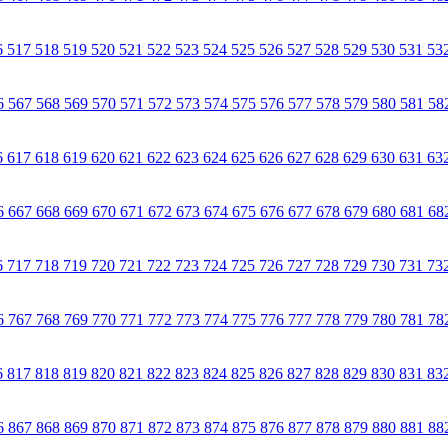
6
517
518
519
520
521
522
523
524
525
526
527
528
529
530
531
53
6
567
568
569
570
571
572
573
574
575
576
577
578
579
580
581
58
6
617
618
619
620
621
622
623
624
625
626
627
628
629
630
631
63
6
667
668
669
670
671
672
673
674
675
676
677
678
679
680
681
68
6
717
718
719
720
721
722
723
724
725
726
727
728
729
730
731
73
6
767
768
769
770
771
772
773
774
775
776
777
778
779
780
781
78
6
817
818
819
820
821
822
823
824
825
826
827
828
829
830
831
83
6
867
868
869
870
871
872
873
874
875
876
877
878
879
880
881
88