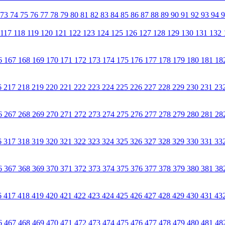
73
74
75
76
77
78
79
80
81
82
83
84
85
86
87
88
89
90
91
92
93
94
117
118
119
120
121
122
123
124
125
126
127
128
129
130
131
132
6
167
168
169
170
171
172
173
174
175
176
177
178
179
180
181
18
6
217
218
219
220
221
222
223
224
225
226
227
228
229
230
231
23
6
267
268
269
270
271
272
273
274
275
276
277
278
279
280
281
28
6
317
318
319
320
321
322
323
324
325
326
327
328
329
330
331
33
6
367
368
369
370
371
372
373
374
375
376
377
378
379
380
381
38
6
417
418
419
420
421
422
423
424
425
426
427
428
429
430
431
43
6
467
468
469
470
471
472
473
474
475
476
477
478
479
480
481
48