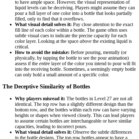
to have ample space. However, the visual representation of
liquid levels can be deceiving. Players might assume they can
pour a full layer of one color into a bottle that looks partially
filled, only to find that it overflows.
What visual detail solves it:
Pay close attention to the exact
fill line of each color within a bottle. The game often uses
subtle visual cues to indicate the precise capacity for each
color layer. Looking at the space
above
the existing liquid is
critical.
How to avoid the mistake:
Before pouring, mentally (or
physically, by tapping the bottle to see the pour animation)
assess if the
entire
layer of the color you intend to pour will fit
into the receiving bottle. Sometimes, a seemingly empty bottle
can only hold a small amount of a specific color.
The Deceptive Similarity of Bottles
Why players misread it:
The bottles in Level 27 are not all
identical. The top row has a slightly different design than the
bottom row, and the bottles within each row can have varying
heights or shapes when viewed closely. This can lead players
to assume certain bottles are interchangeable or have similar
capacities, leading to incorrect pours.
What visual detail solves it:
Observe the subtle differences
in the bottle designs. The top row bottles appear to have a