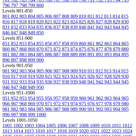
796
797
798
799
800
Levels 801-850
801
802
803
804
805
806
807
808
809
810
811
812
813
814
815
816
817
818
819
820
821
822
823
824
825
826
827
828
829
830
831
832
833
834
835
836
837
838
839
840
841
842
843
844
845
846
847
848
849
850
Levels 851-900
851
852
853
854
855
856
857
858
859
860
861
862
863
864
865
866
867
868
869
870
871
872
873
874
875
876
877
878
879
880
881
882
883
884
885
886
887
888
889
890
891
892
893
894
895
896
897
898
899
900
Levels 901-950
901
902
903
904
905
906
907
908
909
910
911
912
913
914
915
916
917
918
919
920
921
922
923
924
925
926
927
928
929
930
931
932
933
934
935
936
937
938
939
940
941
942
943
944
945
946
947
948
949
950
Levels 951-1000
951
952
953
954
955
956
957
958
959
960
961
962
963
964
965
966
967
968
969
970
971
972
973
974
975
976
977
978
979
980
981
982
983
984
985
986
987
988
989
990
991
992
993
994
995
996
997
998
999
1000
Levels 1001-1050
1001
1002
1003
1004
1005
1006
1007
1008
1009
1010
1011
1012
1013
1014
1015
1016
1017
1018
1019
1020
1021
1022
1023
1024