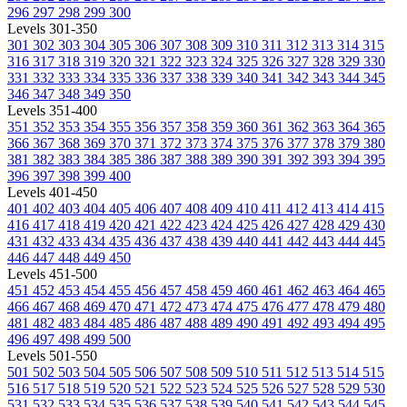
296
297
298
299
300
Levels 301-350
301
302
303
304
305
306
307
308
309
310
311
312
313
314
315
316
317
318
319
320
321
322
323
324
325
326
327
328
329
330
331
332
333
334
335
336
337
338
339
340
341
342
343
344
345
346
347
348
349
350
Levels 351-400
351
352
353
354
355
356
357
358
359
360
361
362
363
364
365
366
367
368
369
370
371
372
373
374
375
376
377
378
379
380
381
382
383
384
385
386
387
388
389
390
391
392
393
394
395
396
397
398
399
400
Levels 401-450
401
402
403
404
405
406
407
408
409
410
411
412
413
414
415
416
417
418
419
420
421
422
423
424
425
426
427
428
429
430
431
432
433
434
435
436
437
438
439
440
441
442
443
444
445
446
447
448
449
450
Levels 451-500
451
452
453
454
455
456
457
458
459
460
461
462
463
464
465
466
467
468
469
470
471
472
473
474
475
476
477
478
479
480
481
482
483
484
485
486
487
488
489
490
491
492
493
494
495
496
497
498
499
500
Levels 501-550
501
502
503
504
505
506
507
508
509
510
511
512
513
514
515
516
517
518
519
520
521
522
523
524
525
526
527
528
529
530
531
532
533
534
535
536
537
538
539
540
541
542
543
544
545