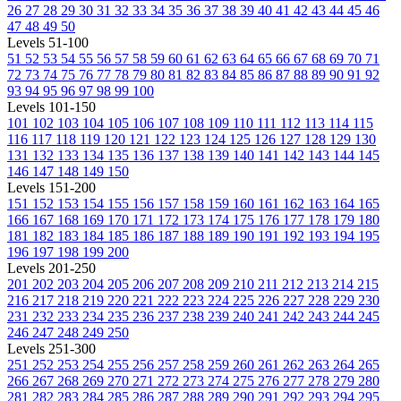
26
27
28
29
30
31
32
33
34
35
36
37
38
39
40
41
42
43
44
45
46
47
48
49
50
Levels 51-100
51
52
53
54
55
56
57
58
59
60
61
62
63
64
65
66
67
68
69
70
71
72
73
74
75
76
77
78
79
80
81
82
83
84
85
86
87
88
89
90
91
92
93
94
95
96
97
98
99
100
Levels 101-150
101
102
103
104
105
106
107
108
109
110
111
112
113
114
115
116
117
118
119
120
121
122
123
124
125
126
127
128
129
130
131
132
133
134
135
136
137
138
139
140
141
142
143
144
145
146
147
148
149
150
Levels 151-200
151
152
153
154
155
156
157
158
159
160
161
162
163
164
165
166
167
168
169
170
171
172
173
174
175
176
177
178
179
180
181
182
183
184
185
186
187
188
189
190
191
192
193
194
195
196
197
198
199
200
Levels 201-250
201
202
203
204
205
206
207
208
209
210
211
212
213
214
215
216
217
218
219
220
221
222
223
224
225
226
227
228
229
230
231
232
233
234
235
236
237
238
239
240
241
242
243
244
245
246
247
248
249
250
Levels 251-300
251
252
253
254
255
256
257
258
259
260
261
262
263
264
265
266
267
268
269
270
271
272
273
274
275
276
277
278
279
280
281
282
283
284
285
286
287
288
289
290
291
292
293
294
295