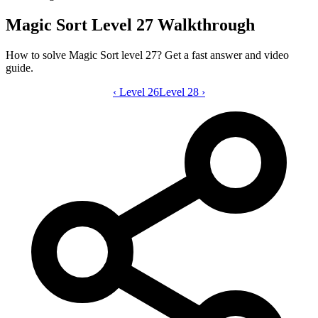
Magic Sort Level 27 Walkthrough
How to solve Magic Sort level 27? Get a fast answer and video
guide.
‹
Level 26
Magic Sort level 27 video guide
Level 28
›