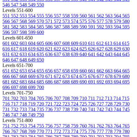
546
547
548
549
550
Levels 551-600
551
552
553
554
555
556
557
558
559
560
561
562
563
564
565
566
567
568
569
570
571
572
573
574
575
576
577
578
579
580
581
582
583
584
585
586
587
588
589
590
591
592
593
594
595
596
597
598
599
600
Levels 601-650
601
602
603
604
605
606
607
608
609
610
611
612
613
614
615
616
617
618
619
620
621
622
623
624
625
626
627
628
629
630
631
632
633
634
635
636
637
638
639
640
641
642
643
644
645
646
647
648
649
650
Levels 651-700
651
652
653
654
655
656
657
658
659
660
661
662
663
664
665
666
667
668
669
670
671
672
673
674
675
676
677
678
679
680
681
682
683
684
685
686
687
688
689
690
691
692
693
694
695
696
697
698
699
700
Levels 701-750
701
702
703
704
705
706
707
708
709
710
711
712
713
714
715
716
717
718
719
720
721
722
723
724
725
726
727
728
729
730
731
732
733
734
735
736
737
738
739
740
741
742
743
744
745
746
747
748
749
750
Levels 751-800
751
752
753
754
755
756
757
758
759
760
761
762
763
764
765
766
767
768
769
770
771
772
773
774
775
776
777
778
779
780
781
782
783
784
785
786
787
788
789
790
791
792
793
794
795