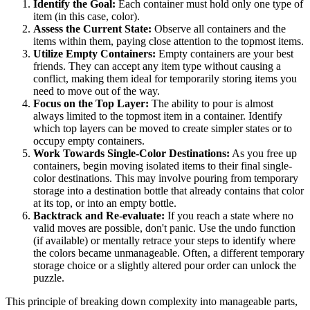
Identify the Goal:
Each container must hold only one type of
item (in this case, color).
Assess the Current State:
Observe all containers and the
items within them, paying close attention to the topmost items.
Utilize Empty Containers:
Empty containers are your best
friends. They can accept any item type without causing a
conflict, making them ideal for temporarily storing items you
need to move out of the way.
Focus on the Top Layer:
The ability to pour is almost
always limited to the topmost item in a container. Identify
which top layers can be moved to create simpler states or to
occupy empty containers.
Work Towards Single-Color Destinations:
As you free up
containers, begin moving isolated items to their final single-
color destinations. This may involve pouring from temporary
storage into a destination bottle that already contains that color
at its top, or into an empty bottle.
Backtrack and Re-evaluate:
If you reach a state where no
valid moves are possible, don't panic. Use the undo function
(if available) or mentally retrace your steps to identify where
the colors became unmanageable. Often, a different temporary
storage choice or a slightly altered pour order can unlock the
puzzle.
This principle of breaking down complexity into manageable parts,