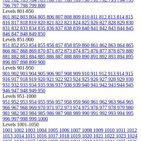
796
797
798
799
800
Levels 801-850
801
802
803
804
805
806
807
808
809
810
811
812
813
814
815
816
817
818
819
820
821
822
823
824
825
826
827
828
829
830
831
832
833
834
835
836
837
838
839
840
841
842
843
844
845
846
847
848
849
850
Levels 851-900
851
852
853
854
855
856
857
858
859
860
861
862
863
864
865
866
867
868
869
870
871
872
873
874
875
876
877
878
879
880
881
882
883
884
885
886
887
888
889
890
891
892
893
894
895
896
897
898
899
900
Levels 901-950
901
902
903
904
905
906
907
908
909
910
911
912
913
914
915
916
917
918
919
920
921
922
923
924
925
926
927
928
929
930
931
932
933
934
935
936
937
938
939
940
941
942
943
944
945
946
947
948
949
950
Levels 951-1000
951
952
953
954
955
956
957
958
959
960
961
962
963
964
965
966
967
968
969
970
971
972
973
974
975
976
977
978
979
980
981
982
983
984
985
986
987
988
989
990
991
992
993
994
995
996
997
998
999
1000
Levels 1001-1050
1001
1002
1003
1004
1005
1006
1007
1008
1009
1010
1011
1012
1013
1014
1015
1016
1017
1018
1019
1020
1021
1022
1023
1024