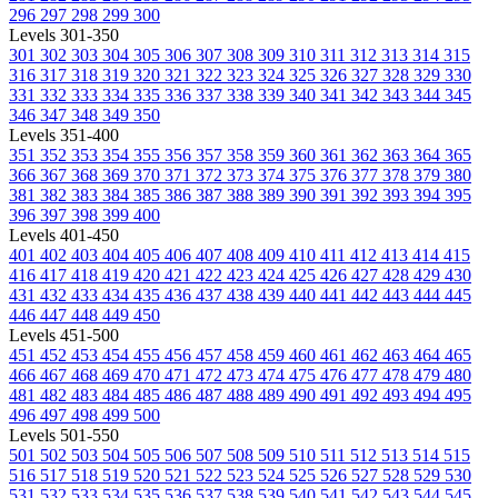
296
297
298
299
300
Levels 301-350
301
302
303
304
305
306
307
308
309
310
311
312
313
314
315
316
317
318
319
320
321
322
323
324
325
326
327
328
329
330
331
332
333
334
335
336
337
338
339
340
341
342
343
344
345
346
347
348
349
350
Levels 351-400
351
352
353
354
355
356
357
358
359
360
361
362
363
364
365
366
367
368
369
370
371
372
373
374
375
376
377
378
379
380
381
382
383
384
385
386
387
388
389
390
391
392
393
394
395
396
397
398
399
400
Levels 401-450
401
402
403
404
405
406
407
408
409
410
411
412
413
414
415
416
417
418
419
420
421
422
423
424
425
426
427
428
429
430
431
432
433
434
435
436
437
438
439
440
441
442
443
444
445
446
447
448
449
450
Levels 451-500
451
452
453
454
455
456
457
458
459
460
461
462
463
464
465
466
467
468
469
470
471
472
473
474
475
476
477
478
479
480
481
482
483
484
485
486
487
488
489
490
491
492
493
494
495
496
497
498
499
500
Levels 501-550
501
502
503
504
505
506
507
508
509
510
511
512
513
514
515
516
517
518
519
520
521
522
523
524
525
526
527
528
529
530
531
532
533
534
535
536
537
538
539
540
541
542
543
544
545