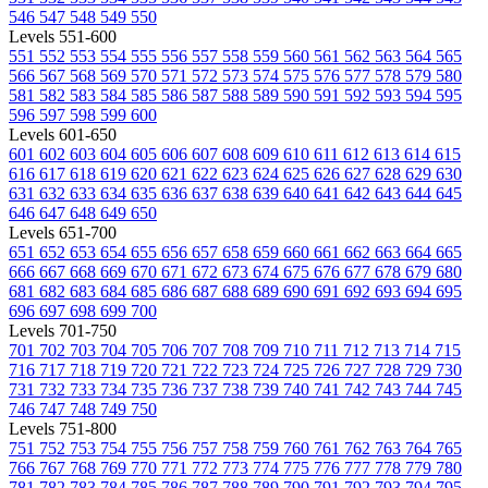
546
547
548
549
550
Levels 551-600
551
552
553
554
555
556
557
558
559
560
561
562
563
564
565
566
567
568
569
570
571
572
573
574
575
576
577
578
579
580
581
582
583
584
585
586
587
588
589
590
591
592
593
594
595
596
597
598
599
600
Levels 601-650
601
602
603
604
605
606
607
608
609
610
611
612
613
614
615
616
617
618
619
620
621
622
623
624
625
626
627
628
629
630
631
632
633
634
635
636
637
638
639
640
641
642
643
644
645
646
647
648
649
650
Levels 651-700
651
652
653
654
655
656
657
658
659
660
661
662
663
664
665
666
667
668
669
670
671
672
673
674
675
676
677
678
679
680
681
682
683
684
685
686
687
688
689
690
691
692
693
694
695
696
697
698
699
700
Levels 701-750
701
702
703
704
705
706
707
708
709
710
711
712
713
714
715
716
717
718
719
720
721
722
723
724
725
726
727
728
729
730
731
732
733
734
735
736
737
738
739
740
741
742
743
744
745
746
747
748
749
750
Levels 751-800
751
752
753
754
755
756
757
758
759
760
761
762
763
764
765
766
767
768
769
770
771
772
773
774
775
776
777
778
779
780
781
782
783
784
785
786
787
788
789
790
791
792
793
794
795