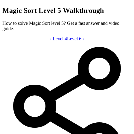
Magic Sort Level 5 Walkthrough
How to solve Magic Sort level 5? Get a fast answer and video
guide.
‹
Level 4
Magic Sort level 5 video guide
Level 6
›