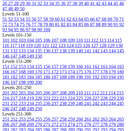
26
27
28
29
30
31
32
33
34
35
36
37
38
39
40
41
42
43
44
45
46
47
48
49
50
Levels 51-100
51
52
53
54
55
56
57
58
59
60
61
62
63
64
65
66
67
68
69
70
71
72
73
74
75
76
77
78
79
80
81
82
83
84
85
86
87
88
89
90
91
92
93
94
95
96
97
98
99
100
Levels 101-150
101
102
103
104
105
106
107
108
109
110
111
112
113
114
115
116
117
118
119
120
121
122
123
124
125
126
127
128
129
130
131
132
133
134
135
136
137
138
139
140
141
142
143
144
145
146
147
148
149
150
Levels 151-200
151
152
153
154
155
156
157
158
159
160
161
162
163
164
165
166
167
168
169
170
171
172
173
174
175
176
177
178
179
180
181
182
183
184
185
186
187
188
189
190
191
192
193
194
195
196
197
198
199
200
Levels 201-250
201
202
203
204
205
206
207
208
209
210
211
212
213
214
215
216
217
218
219
220
221
222
223
224
225
226
227
228
229
230
231
232
233
234
235
236
237
238
239
240
241
242
243
244
245
246
247
248
249
250
Levels 251-300
251
252
253
254
255
256
257
258
259
260
261
262
263
264
265
266
267
268
269
270
271
272
273
274
275
276
277
278
279
280
281
282
283
284
285
286
287
288
289
290
291
292
293
294
295