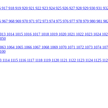
6
917
918
919
920
921
922
923
924
925
926
927
928
929
930
931
93
6
967
968
969
970
971
972
973
974
975
976
977
978
979
980
981
98
013
1014
1015
1016
1017
1018
1019
1020
1021
1022
1023
1024
10
050
1063
1064
1065
1066
1067
1068
1069
1070
1071
1072
1073
1074
10
100
13
1114
1115
1116
1117
1118
1119
1120
1121
1122
1123
1124
1125
11