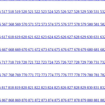
6
517
518
519
520
521
522
523
524
525
526
527
528
529
530
531
53
6
567
568
569
570
571
572
573
574
575
576
577
578
579
580
581
58
6
617
618
619
620
621
622
623
624
625
626
627
628
629
630
631
63
6
667
668
669
670
671
672
673
674
675
676
677
678
679
680
681
68
6
717
718
719
720
721
722
723
724
725
726
727
728
729
730
731
73
6
767
768
769
770
771
772
773
774
775
776
777
778
779
780
781
78
6
817
818
819
820
821
822
823
824
825
826
827
828
829
830
831
83
6
867
868
869
870
871
872
873
874
875
876
877
878
879
880
881
88