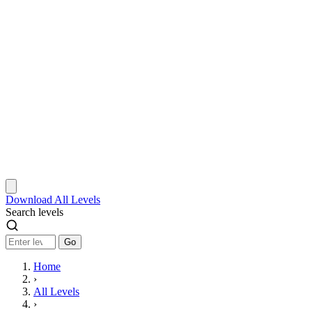
Download
All Levels
Search levels
Go
Home
›
All Levels
›