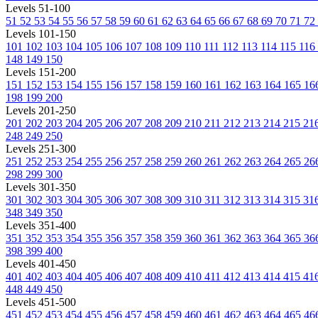
Levels 51-100
51
52
53
54
55
56
57
58
59
60
61
62
63
64
65
66
67
68
69
70
71
72
Levels 101-150
101
102
103
104
105
106
107
108
109
110
111
112
113
114
115
116
148
149
150
Levels 151-200
151
152
153
154
155
156
157
158
159
160
161
162
163
164
165
16
198
199
200
Levels 201-250
201
202
203
204
205
206
207
208
209
210
211
212
213
214
215
21
248
249
250
Levels 251-300
251
252
253
254
255
256
257
258
259
260
261
262
263
264
265
26
298
299
300
Levels 301-350
301
302
303
304
305
306
307
308
309
310
311
312
313
314
315
31
348
349
350
Levels 351-400
351
352
353
354
355
356
357
358
359
360
361
362
363
364
365
36
398
399
400
Levels 401-450
401
402
403
404
405
406
407
408
409
410
411
412
413
414
415
41
448
449
450
Levels 451-500
451
452
453
454
455
456
457
458
459
460
461
462
463
464
465
46