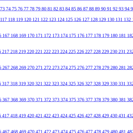
73
74
75
76
77
78
79
80
81
82
83
84
85
86
87
88
89
90
91
92
93
94
117
118
119
120
121
122
123
124
125
126
127
128
129
130
131
132
6
167
168
169
170
171
172
173
174
175
176
177
178
179
180
181
18
6
217
218
219
220
221
222
223
224
225
226
227
228
229
230
231
23
6
267
268
269
270
271
272
273
274
275
276
277
278
279
280
281
28
6
317
318
319
320
321
322
323
324
325
326
327
328
329
330
331
33
6
367
368
369
370
371
372
373
374
375
376
377
378
379
380
381
38
6
417
418
419
420
421
422
423
424
425
426
427
428
429
430
431
43
6
467
468
469
470
471
472
473
474
475
476
477
478
479
480
481
48