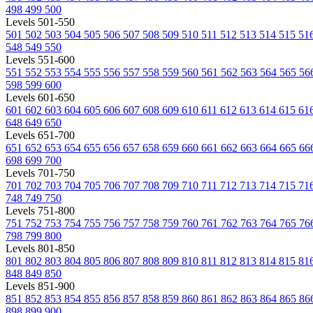
498
499
500
Levels 501-550
501
502
503
504
505
506
507
508
509
510
511
512
513
514
515
51
548
549
550
Levels 551-600
551
552
553
554
555
556
557
558
559
560
561
562
563
564
565
56
598
599
600
Levels 601-650
601
602
603
604
605
606
607
608
609
610
611
612
613
614
615
61
648
649
650
Levels 651-700
651
652
653
654
655
656
657
658
659
660
661
662
663
664
665
66
698
699
700
Levels 701-750
701
702
703
704
705
706
707
708
709
710
711
712
713
714
715
71
748
749
750
Levels 751-800
751
752
753
754
755
756
757
758
759
760
761
762
763
764
765
76
798
799
800
Levels 801-850
801
802
803
804
805
806
807
808
809
810
811
812
813
814
815
81
848
849
850
Levels 851-900
851
852
853
854
855
856
857
858
859
860
861
862
863
864
865
86
898
899
900