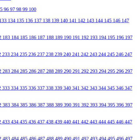
95
96
97
98
99
100
133
134
135
136
137
138
139
140
141
142
143
144
145
146
147
2
183
184
185
186
187
188
189
190
191
192
193
194
195
196
197
2
233
234
235
236
237
238
239
240
241
242
243
244
245
246
247
2
283
284
285
286
287
288
289
290
291
292
293
294
295
296
297
2
333
334
335
336
337
338
339
340
341
342
343
344
345
346
347
2
383
384
385
386
387
388
389
390
391
392
393
394
395
396
397
2
433
434
435
436
437
438
439
440
441
442
443
444
445
446
447
2
483
484
485
486
487
488
489
490
491
492
493
494
495
496
497