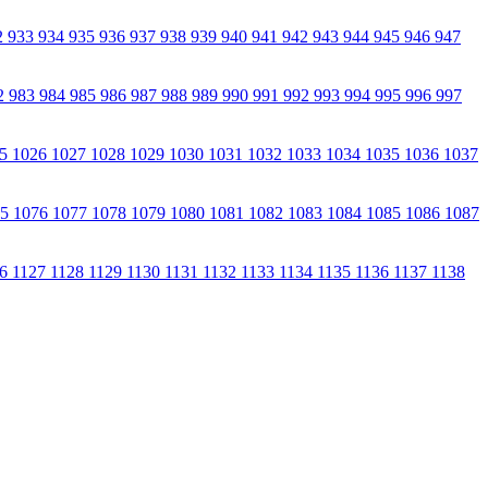
2
933
934
935
936
937
938
939
940
941
942
943
944
945
946
947
2
983
984
985
986
987
988
989
990
991
992
993
994
995
996
997
25
1026
1027
1028
1029
1030
1031
1032
1033
1034
1035
1036
1037
75
1076
1077
1078
1079
1080
1081
1082
1083
1084
1085
1086
1087
26
1127
1128
1129
1130
1131
1132
1133
1134
1135
1136
1137
1138