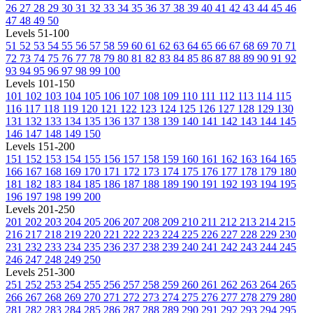
26
27
28
29
30
31
32
33
34
35
36
37
38
39
40
41
42
43
44
45
46
47
48
49
50
Levels 51-100
51
52
53
54
55
56
57
58
59
60
61
62
63
64
65
66
67
68
69
70
71
72
73
74
75
76
77
78
79
80
81
82
83
84
85
86
87
88
89
90
91
92
93
94
95
96
97
98
99
100
Levels 101-150
101
102
103
104
105
106
107
108
109
110
111
112
113
114
115
116
117
118
119
120
121
122
123
124
125
126
127
128
129
130
131
132
133
134
135
136
137
138
139
140
141
142
143
144
145
146
147
148
149
150
Levels 151-200
151
152
153
154
155
156
157
158
159
160
161
162
163
164
165
166
167
168
169
170
171
172
173
174
175
176
177
178
179
180
181
182
183
184
185
186
187
188
189
190
191
192
193
194
195
196
197
198
199
200
Levels 201-250
201
202
203
204
205
206
207
208
209
210
211
212
213
214
215
216
217
218
219
220
221
222
223
224
225
226
227
228
229
230
231
232
233
234
235
236
237
238
239
240
241
242
243
244
245
246
247
248
249
250
Levels 251-300
251
252
253
254
255
256
257
258
259
260
261
262
263
264
265
266
267
268
269
270
271
272
273
274
275
276
277
278
279
280
281
282
283
284
285
286
287
288
289
290
291
292
293
294
295