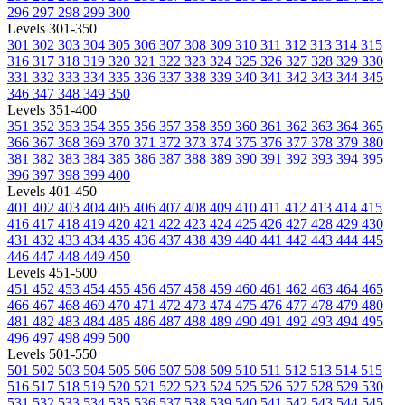
296
297
298
299
300
Levels 301-350
301
302
303
304
305
306
307
308
309
310
311
312
313
314
315
316
317
318
319
320
321
322
323
324
325
326
327
328
329
330
331
332
333
334
335
336
337
338
339
340
341
342
343
344
345
346
347
348
349
350
Levels 351-400
351
352
353
354
355
356
357
358
359
360
361
362
363
364
365
366
367
368
369
370
371
372
373
374
375
376
377
378
379
380
381
382
383
384
385
386
387
388
389
390
391
392
393
394
395
396
397
398
399
400
Levels 401-450
401
402
403
404
405
406
407
408
409
410
411
412
413
414
415
416
417
418
419
420
421
422
423
424
425
426
427
428
429
430
431
432
433
434
435
436
437
438
439
440
441
442
443
444
445
446
447
448
449
450
Levels 451-500
451
452
453
454
455
456
457
458
459
460
461
462
463
464
465
466
467
468
469
470
471
472
473
474
475
476
477
478
479
480
481
482
483
484
485
486
487
488
489
490
491
492
493
494
495
496
497
498
499
500
Levels 501-550
501
502
503
504
505
506
507
508
509
510
511
512
513
514
515
516
517
518
519
520
521
522
523
524
525
526
527
528
529
530
531
532
533
534
535
536
537
538
539
540
541
542
543
544
545