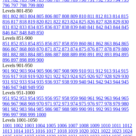
796
797
798
799
800
Levels 801-850
801
802
803
804
805
806
807
808
809
810
811
812
813
814
815
816
817
818
819
820
821
822
823
824
825
826
827
828
829
830
831
832
833
834
835
836
837
838
839
840
841
842
843
844
845
846
847
848
849
850
Levels 851-900
851
852
853
854
855
856
857
858
859
860
861
862
863
864
865
866
867
868
869
870
871
872
873
874
875
876
877
878
879
880
881
882
883
884
885
886
887
888
889
890
891
892
893
894
895
896
897
898
899
900
Levels 901-950
901
902
903
904
905
906
907
908
909
910
911
912
913
914
915
916
917
918
919
920
921
922
923
924
925
926
927
928
929
930
931
932
933
934
935
936
937
938
939
940
941
942
943
944
945
946
947
948
949
950
Levels 951-1000
951
952
953
954
955
956
957
958
959
960
961
962
963
964
965
966
967
968
969
970
971
972
973
974
975
976
977
978
979
980
981
982
983
984
985
986
987
988
989
990
991
992
993
994
995
996
997
998
999
1000
Levels 1001-1050
1001
1002
1003
1004
1005
1006
1007
1008
1009
1010
1011
1012
1013
1014
1015
1016
1017
1018
1019
1020
1021
1022
1023
1024