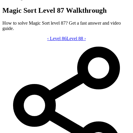
Magic Sort Level 87 Walkthrough
How to solve Magic Sort level 87? Get a fast answer and video
guide.
‹
Level 86
Magic Sort level 87 video guide
Level 88
›