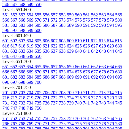
546
547
548
549
550
Levels 551-600
551
552
553
554
555
556
557
558
559
560
561
562
563
564
565
566
567
568
569
570
571
572
573
574
575
576
577
578
579
580
581
582
583
584
585
586
587
588
589
590
591
592
593
594
595
596
597
598
599
600
Levels 601-650
601
602
603
604
605
606
607
608
609
610
611
612
613
614
615
616
617
618
619
620
621
622
623
624
625
626
627
628
629
630
631
632
633
634
635
636
637
638
639
640
641
642
643
644
645
646
647
648
649
650
Levels 651-700
651
652
653
654
655
656
657
658
659
660
661
662
663
664
665
666
667
668
669
670
671
672
673
674
675
676
677
678
679
680
681
682
683
684
685
686
687
688
689
690
691
692
693
694
695
696
697
698
699
700
Levels 701-750
701
702
703
704
705
706
707
708
709
710
711
712
713
714
715
716
717
718
719
720
721
722
723
724
725
726
727
728
729
730
731
732
733
734
735
736
737
738
739
740
741
742
743
744
745
746
747
748
749
750
Levels 751-800
751
752
753
754
755
756
757
758
759
760
761
762
763
764
765
766
767
768
769
770
771
772
773
774
775
776
777
778
779
780
781
782
783
784
785
786
787
788
789
790
791
792
793
794
795