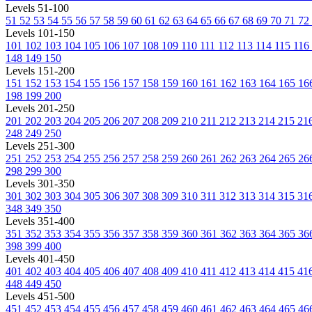
Levels 51-100
51
52
53
54
55
56
57
58
59
60
61
62
63
64
65
66
67
68
69
70
71
72
Levels 101-150
101
102
103
104
105
106
107
108
109
110
111
112
113
114
115
116
148
149
150
Levels 151-200
151
152
153
154
155
156
157
158
159
160
161
162
163
164
165
16
198
199
200
Levels 201-250
201
202
203
204
205
206
207
208
209
210
211
212
213
214
215
21
248
249
250
Levels 251-300
251
252
253
254
255
256
257
258
259
260
261
262
263
264
265
26
298
299
300
Levels 301-350
301
302
303
304
305
306
307
308
309
310
311
312
313
314
315
31
348
349
350
Levels 351-400
351
352
353
354
355
356
357
358
359
360
361
362
363
364
365
36
398
399
400
Levels 401-450
401
402
403
404
405
406
407
408
409
410
411
412
413
414
415
41
448
449
450
Levels 451-500
451
452
453
454
455
456
457
458
459
460
461
462
463
464
465
46