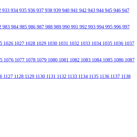
2
933
934
935
936
937
938
939
940
941
942
943
944
945
946
947
2
983
984
985
986
987
988
989
990
991
992
993
994
995
996
997
25
1026
1027
1028
1029
1030
1031
1032
1033
1034
1035
1036
1037
75
1076
1077
1078
1079
1080
1081
1082
1083
1084
1085
1086
1087
26
1127
1128
1129
1130
1131
1132
1133
1134
1135
1136
1137
1138