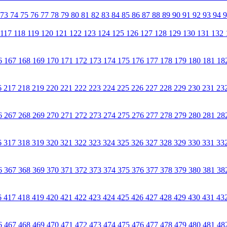
73
74
75
76
77
78
79
80
81
82
83
84
85
86
87
88
89
90
91
92
93
94
117
118
119
120
121
122
123
124
125
126
127
128
129
130
131
132
6
167
168
169
170
171
172
173
174
175
176
177
178
179
180
181
18
6
217
218
219
220
221
222
223
224
225
226
227
228
229
230
231
23
6
267
268
269
270
271
272
273
274
275
276
277
278
279
280
281
28
6
317
318
319
320
321
322
323
324
325
326
327
328
329
330
331
33
6
367
368
369
370
371
372
373
374
375
376
377
378
379
380
381
38
6
417
418
419
420
421
422
423
424
425
426
427
428
429
430
431
43
6
467
468
469
470
471
472
473
474
475
476
477
478
479
480
481
48