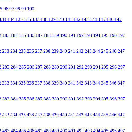
95
96
97
98
99
100
133
134
135
136
137
138
139
140
141
142
143
144
145
146
147
2
183
184
185
186
187
188
189
190
191
192
193
194
195
196
197
2
233
234
235
236
237
238
239
240
241
242
243
244
245
246
247
2
283
284
285
286
287
288
289
290
291
292
293
294
295
296
297
2
333
334
335
336
337
338
339
340
341
342
343
344
345
346
347
2
383
384
385
386
387
388
389
390
391
392
393
394
395
396
397
2
433
434
435
436
437
438
439
440
441
442
443
444
445
446
447
2
483
484
485
486
487
488
489
490
491
492
493
494
495
496
497