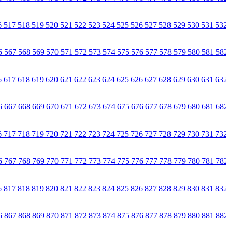
6
517
518
519
520
521
522
523
524
525
526
527
528
529
530
531
53
6
567
568
569
570
571
572
573
574
575
576
577
578
579
580
581
58
6
617
618
619
620
621
622
623
624
625
626
627
628
629
630
631
63
6
667
668
669
670
671
672
673
674
675
676
677
678
679
680
681
68
6
717
718
719
720
721
722
723
724
725
726
727
728
729
730
731
73
6
767
768
769
770
771
772
773
774
775
776
777
778
779
780
781
78
6
817
818
819
820
821
822
823
824
825
826
827
828
829
830
831
83
6
867
868
869
870
871
872
873
874
875
876
877
878
879
880
881
88