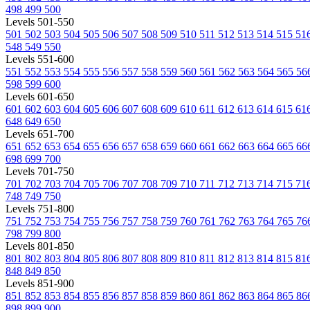
498
499
500
Levels 501-550
501
502
503
504
505
506
507
508
509
510
511
512
513
514
515
51
548
549
550
Levels 551-600
551
552
553
554
555
556
557
558
559
560
561
562
563
564
565
56
598
599
600
Levels 601-650
601
602
603
604
605
606
607
608
609
610
611
612
613
614
615
61
648
649
650
Levels 651-700
651
652
653
654
655
656
657
658
659
660
661
662
663
664
665
66
698
699
700
Levels 701-750
701
702
703
704
705
706
707
708
709
710
711
712
713
714
715
71
748
749
750
Levels 751-800
751
752
753
754
755
756
757
758
759
760
761
762
763
764
765
76
798
799
800
Levels 801-850
801
802
803
804
805
806
807
808
809
810
811
812
813
814
815
81
848
849
850
Levels 851-900
851
852
853
854
855
856
857
858
859
860
861
862
863
864
865
86
898
899
900