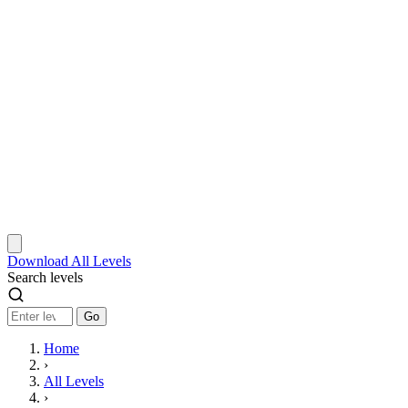
Download
All Levels
Search levels
Go
Home
›
All Levels
›