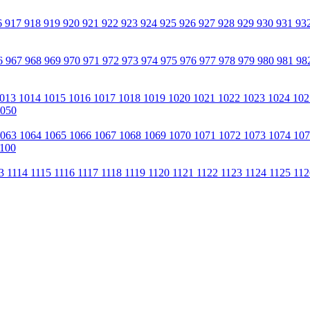
6
917
918
919
920
921
922
923
924
925
926
927
928
929
930
931
93
6
967
968
969
970
971
972
973
974
975
976
977
978
979
980
981
98
013
1014
1015
1016
1017
1018
1019
1020
1021
1022
1023
1024
10
050
1063
1064
1065
1066
1067
1068
1069
1070
1071
1072
1073
1074
10
100
13
1114
1115
1116
1117
1118
1119
1120
1121
1122
1123
1124
1125
11