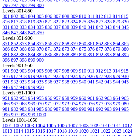
796
797
798
799
800
Levels 801-850
801
802
803
804
805
806
807
808
809
810
811
812
813
814
815
816
817
818
819
820
821
822
823
824
825
826
827
828
829
830
831
832
833
834
835
836
837
838
839
840
841
842
843
844
845
846
847
848
849
850
Levels 851-900
851
852
853
854
855
856
857
858
859
860
861
862
863
864
865
866
867
868
869
870
871
872
873
874
875
876
877
878
879
880
881
882
883
884
885
886
887
888
889
890
891
892
893
894
895
896
897
898
899
900
Levels 901-950
901
902
903
904
905
906
907
908
909
910
911
912
913
914
915
916
917
918
919
920
921
922
923
924
925
926
927
928
929
930
931
932
933
934
935
936
937
938
939
940
941
942
943
944
945
946
947
948
949
950
Levels 951-1000
951
952
953
954
955
956
957
958
959
960
961
962
963
964
965
966
967
968
969
970
971
972
973
974
975
976
977
978
979
980
981
982
983
984
985
986
987
988
989
990
991
992
993
994
995
996
997
998
999
1000
Levels 1001-1050
1001
1002
1003
1004
1005
1006
1007
1008
1009
1010
1011
1012
1013
1014
1015
1016
1017
1018
1019
1020
1021
1022
1023
1024