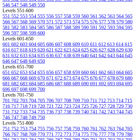
546
547
548
549
550
Levels 551-600
551
552
553
554
555
556
557
558
559
560
561
562
563
564
565
566
567
568
569
570
571
572
573
574
575
576
577
578
579
580
581
582
583
584
585
586
587
588
589
590
591
592
593
594
595
596
597
598
599
600
Levels 601-650
601
602
603
604
605
606
607
608
609
610
611
612
613
614
615
616
617
618
619
620
621
622
623
624
625
626
627
628
629
630
631
632
633
634
635
636
637
638
639
640
641
642
643
644
645
646
647
648
649
650
Levels 651-700
651
652
653
654
655
656
657
658
659
660
661
662
663
664
665
666
667
668
669
670
671
672
673
674
675
676
677
678
679
680
681
682
683
684
685
686
687
688
689
690
691
692
693
694
695
696
697
698
699
700
Levels 701-750
701
702
703
704
705
706
707
708
709
710
711
712
713
714
715
716
717
718
719
720
721
722
723
724
725
726
727
728
729
730
731
732
733
734
735
736
737
738
739
740
741
742
743
744
745
746
747
748
749
750
Levels 751-800
751
752
753
754
755
756
757
758
759
760
761
762
763
764
765
766
767
768
769
770
771
772
773
774
775
776
777
778
779
780
781
782
783
784
785
786
787
788
789
790
791
792
793
794
795