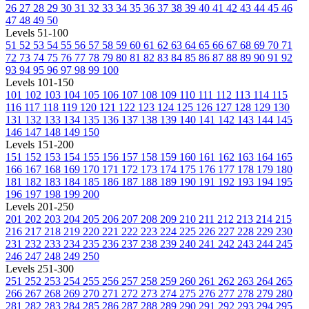
26
27
28
29
30
31
32
33
34
35
36
37
38
39
40
41
42
43
44
45
46
47
48
49
50
Levels 51-100
51
52
53
54
55
56
57
58
59
60
61
62
63
64
65
66
67
68
69
70
71
72
73
74
75
76
77
78
79
80
81
82
83
84
85
86
87
88
89
90
91
92
93
94
95
96
97
98
99
100
Levels 101-150
101
102
103
104
105
106
107
108
109
110
111
112
113
114
115
116
117
118
119
120
121
122
123
124
125
126
127
128
129
130
131
132
133
134
135
136
137
138
139
140
141
142
143
144
145
146
147
148
149
150
Levels 151-200
151
152
153
154
155
156
157
158
159
160
161
162
163
164
165
166
167
168
169
170
171
172
173
174
175
176
177
178
179
180
181
182
183
184
185
186
187
188
189
190
191
192
193
194
195
196
197
198
199
200
Levels 201-250
201
202
203
204
205
206
207
208
209
210
211
212
213
214
215
216
217
218
219
220
221
222
223
224
225
226
227
228
229
230
231
232
233
234
235
236
237
238
239
240
241
242
243
244
245
246
247
248
249
250
Levels 251-300
251
252
253
254
255
256
257
258
259
260
261
262
263
264
265
266
267
268
269
270
271
272
273
274
275
276
277
278
279
280
281
282
283
284
285
286
287
288
289
290
291
292
293
294
295