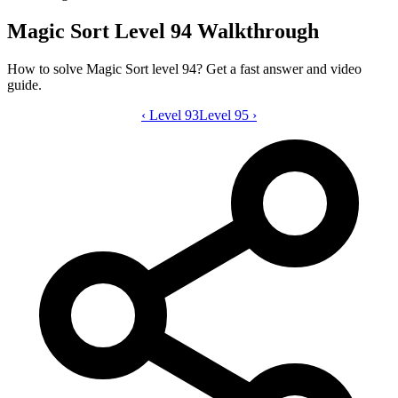
Magic Sort Level 94 Walkthrough
How to solve Magic Sort level 94? Get a fast answer and video
guide.
‹
Level 93
Magic Sort level 94 video guide
Level 95
›