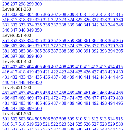
296
297
298
299
300
Levels 301-350
301
302
303
304
305
306
307
308
309
310
311
312
313
314
315
316
317
318
319
320
321
322
323
324
325
326
327
328
329
330
331
332
333
334
335
336
337
338
339
340
341
342
343
344
345
346
347
348
349
350
Levels 351-400
351
352
353
354
355
356
357
358
359
360
361
362
363
364
365
366
367
368
369
370
371
372
373
374
375
376
377
378
379
380
381
382
383
384
385
386
387
388
389
390
391
392
393
394
395
396
397
398
399
400
Levels 401-450
401
402
403
404
405
406
407
408
409
410
411
412
413
414
415
416
417
418
419
420
421
422
423
424
425
426
427
428
429
430
431
432
433
434
435
436
437
438
439
440
441
442
443
444
445
446
447
448
449
450
Levels 451-500
451
452
453
454
455
456
457
458
459
460
461
462
463
464
465
466
467
468
469
470
471
472
473
474
475
476
477
478
479
480
481
482
483
484
485
486
487
488
489
490
491
492
493
494
495
496
497
498
499
500
Levels 501-550
501
502
503
504
505
506
507
508
509
510
511
512
513
514
515
516
517
518
519
520
521
522
523
524
525
526
527
528
529
530
531
532
533
534
535
536
537
538
539
540
541
542
543
544
545