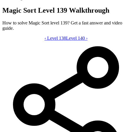
Magic Sort Level 139 Walkthrough
How to solve Magic Sort level 139? Get a fast answer and video
guide.
‹
Level 138
Magic Sort level 139 video guide
Level 140
›