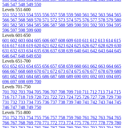
546
547
548
549
550
Levels 551-600
551
552
553
554
555
556
557
558
559
560
561
562
563
564
565
566
567
568
569
570
571
572
573
574
575
576
577
578
579
580
581
582
583
584
585
586
587
588
589
590
591
592
593
594
595
596
597
598
599
600
Levels 601-650
601
602
603
604
605
606
607
608
609
610
611
612
613
614
615
616
617
618
619
620
621
622
623
624
625
626
627
628
629
630
631
632
633
634
635
636
637
638
639
640
641
642
643
644
645
646
647
648
649
650
Levels 651-700
651
652
653
654
655
656
657
658
659
660
661
662
663
664
665
666
667
668
669
670
671
672
673
674
675
676
677
678
679
680
681
682
683
684
685
686
687
688
689
690
691
692
693
694
695
696
697
698
699
700
Levels 701-750
701
702
703
704
705
706
707
708
709
710
711
712
713
714
715
716
717
718
719
720
721
722
723
724
725
726
727
728
729
730
731
732
733
734
735
736
737
738
739
740
741
742
743
744
745
746
747
748
749
750
Levels 751-800
751
752
753
754
755
756
757
758
759
760
761
762
763
764
765
766
767
768
769
770
771
772
773
774
775
776
777
778
779
780
781
782
783
784
785
786
787
788
789
790
791
792
793
794
795