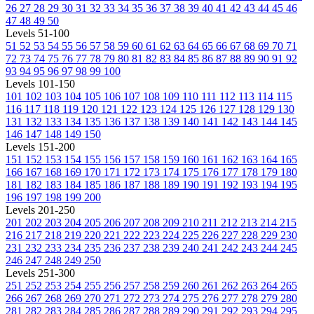
26
27
28
29
30
31
32
33
34
35
36
37
38
39
40
41
42
43
44
45
46
47
48
49
50
Levels 51-100
51
52
53
54
55
56
57
58
59
60
61
62
63
64
65
66
67
68
69
70
71
72
73
74
75
76
77
78
79
80
81
82
83
84
85
86
87
88
89
90
91
92
93
94
95
96
97
98
99
100
Levels 101-150
101
102
103
104
105
106
107
108
109
110
111
112
113
114
115
116
117
118
119
120
121
122
123
124
125
126
127
128
129
130
131
132
133
134
135
136
137
138
139
140
141
142
143
144
145
146
147
148
149
150
Levels 151-200
151
152
153
154
155
156
157
158
159
160
161
162
163
164
165
166
167
168
169
170
171
172
173
174
175
176
177
178
179
180
181
182
183
184
185
186
187
188
189
190
191
192
193
194
195
196
197
198
199
200
Levels 201-250
201
202
203
204
205
206
207
208
209
210
211
212
213
214
215
216
217
218
219
220
221
222
223
224
225
226
227
228
229
230
231
232
233
234
235
236
237
238
239
240
241
242
243
244
245
246
247
248
249
250
Levels 251-300
251
252
253
254
255
256
257
258
259
260
261
262
263
264
265
266
267
268
269
270
271
272
273
274
275
276
277
278
279
280
281
282
283
284
285
286
287
288
289
290
291
292
293
294
295