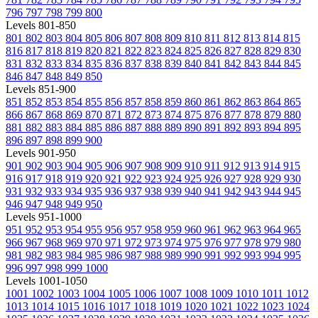
796
797
798
799
800
Levels 801-850
801
802
803
804
805
806
807
808
809
810
811
812
813
814
815
816
817
818
819
820
821
822
823
824
825
826
827
828
829
830
831
832
833
834
835
836
837
838
839
840
841
842
843
844
845
846
847
848
849
850
Levels 851-900
851
852
853
854
855
856
857
858
859
860
861
862
863
864
865
866
867
868
869
870
871
872
873
874
875
876
877
878
879
880
881
882
883
884
885
886
887
888
889
890
891
892
893
894
895
896
897
898
899
900
Levels 901-950
901
902
903
904
905
906
907
908
909
910
911
912
913
914
915
916
917
918
919
920
921
922
923
924
925
926
927
928
929
930
931
932
933
934
935
936
937
938
939
940
941
942
943
944
945
946
947
948
949
950
Levels 951-1000
951
952
953
954
955
956
957
958
959
960
961
962
963
964
965
966
967
968
969
970
971
972
973
974
975
976
977
978
979
980
981
982
983
984
985
986
987
988
989
990
991
992
993
994
995
996
997
998
999
1000
Levels 1001-1050
1001
1002
1003
1004
1005
1006
1007
1008
1009
1010
1011
1012
1013
1014
1015
1016
1017
1018
1019
1020
1021
1022
1023
1024