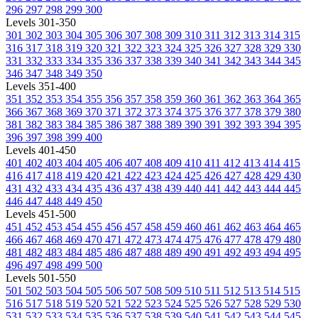
296
297
298
299
300
Levels 301-350
301
302
303
304
305
306
307
308
309
310
311
312
313
314
315
316
317
318
319
320
321
322
323
324
325
326
327
328
329
330
331
332
333
334
335
336
337
338
339
340
341
342
343
344
345
346
347
348
349
350
Levels 351-400
351
352
353
354
355
356
357
358
359
360
361
362
363
364
365
366
367
368
369
370
371
372
373
374
375
376
377
378
379
380
381
382
383
384
385
386
387
388
389
390
391
392
393
394
395
396
397
398
399
400
Levels 401-450
401
402
403
404
405
406
407
408
409
410
411
412
413
414
415
416
417
418
419
420
421
422
423
424
425
426
427
428
429
430
431
432
433
434
435
436
437
438
439
440
441
442
443
444
445
446
447
448
449
450
Levels 451-500
451
452
453
454
455
456
457
458
459
460
461
462
463
464
465
466
467
468
469
470
471
472
473
474
475
476
477
478
479
480
481
482
483
484
485
486
487
488
489
490
491
492
493
494
495
496
497
498
499
500
Levels 501-550
501
502
503
504
505
506
507
508
509
510
511
512
513
514
515
516
517
518
519
520
521
522
523
524
525
526
527
528
529
530
531
532
533
534
535
536
537
538
539
540
541
542
543
544
545