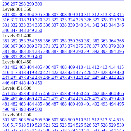
296
297
298
299
300
Levels 301-350
301
302
303
304
305
306
307
308
309
310
311
312
313
314
315
316
317
318
319
320
321
322
323
324
325
326
327
328
329
330
331
332
333
334
335
336
337
338
339
340
341
342
343
344
345
346
347
348
349
350
Levels 351-400
351
352
353
354
355
356
357
358
359
360
361
362
363
364
365
366
367
368
369
370
371
372
373
374
375
376
377
378
379
380
381
382
383
384
385
386
387
388
389
390
391
392
393
394
395
396
397
398
399
400
Levels 401-450
401
402
403
404
405
406
407
408
409
410
411
412
413
414
415
416
417
418
419
420
421
422
423
424
425
426
427
428
429
430
431
432
433
434
435
436
437
438
439
440
441
442
443
444
445
446
447
448
449
450
Levels 451-500
451
452
453
454
455
456
457
458
459
460
461
462
463
464
465
466
467
468
469
470
471
472
473
474
475
476
477
478
479
480
481
482
483
484
485
486
487
488
489
490
491
492
493
494
495
496
497
498
499
500
Levels 501-550
501
502
503
504
505
506
507
508
509
510
511
512
513
514
515
516
517
518
519
520
521
522
523
524
525
526
527
528
529
530
531
532
533
534
535
536
537
538
539
540
541
542
543
544
545