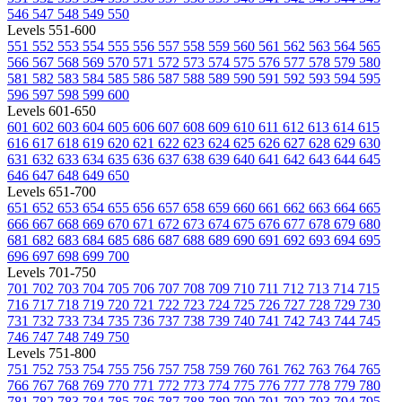
546
547
548
549
550
Levels 551-600
551
552
553
554
555
556
557
558
559
560
561
562
563
564
565
566
567
568
569
570
571
572
573
574
575
576
577
578
579
580
581
582
583
584
585
586
587
588
589
590
591
592
593
594
595
596
597
598
599
600
Levels 601-650
601
602
603
604
605
606
607
608
609
610
611
612
613
614
615
616
617
618
619
620
621
622
623
624
625
626
627
628
629
630
631
632
633
634
635
636
637
638
639
640
641
642
643
644
645
646
647
648
649
650
Levels 651-700
651
652
653
654
655
656
657
658
659
660
661
662
663
664
665
666
667
668
669
670
671
672
673
674
675
676
677
678
679
680
681
682
683
684
685
686
687
688
689
690
691
692
693
694
695
696
697
698
699
700
Levels 701-750
701
702
703
704
705
706
707
708
709
710
711
712
713
714
715
716
717
718
719
720
721
722
723
724
725
726
727
728
729
730
731
732
733
734
735
736
737
738
739
740
741
742
743
744
745
746
747
748
749
750
Levels 751-800
751
752
753
754
755
756
757
758
759
760
761
762
763
764
765
766
767
768
769
770
771
772
773
774
775
776
777
778
779
780
781
782
783
784
785
786
787
788
789
790
791
792
793
794
795