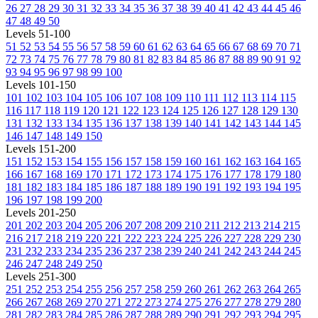
26
27
28
29
30
31
32
33
34
35
36
37
38
39
40
41
42
43
44
45
46
47
48
49
50
Levels 51-100
51
52
53
54
55
56
57
58
59
60
61
62
63
64
65
66
67
68
69
70
71
72
73
74
75
76
77
78
79
80
81
82
83
84
85
86
87
88
89
90
91
92
93
94
95
96
97
98
99
100
Levels 101-150
101
102
103
104
105
106
107
108
109
110
111
112
113
114
115
116
117
118
119
120
121
122
123
124
125
126
127
128
129
130
131
132
133
134
135
136
137
138
139
140
141
142
143
144
145
146
147
148
149
150
Levels 151-200
151
152
153
154
155
156
157
158
159
160
161
162
163
164
165
166
167
168
169
170
171
172
173
174
175
176
177
178
179
180
181
182
183
184
185
186
187
188
189
190
191
192
193
194
195
196
197
198
199
200
Levels 201-250
201
202
203
204
205
206
207
208
209
210
211
212
213
214
215
216
217
218
219
220
221
222
223
224
225
226
227
228
229
230
231
232
233
234
235
236
237
238
239
240
241
242
243
244
245
246
247
248
249
250
Levels 251-300
251
252
253
254
255
256
257
258
259
260
261
262
263
264
265
266
267
268
269
270
271
272
273
274
275
276
277
278
279
280
281
282
283
284
285
286
287
288
289
290
291
292
293
294
295