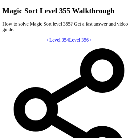
Magic Sort Level 355 Walkthrough
How to solve Magic Sort level 355? Get a fast answer and video
guide.
‹
Level 354
Magic Sort level 355 video guide
Level 356
›