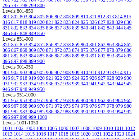
796
797
798
799
800
Levels 801-850
801
802
803
804
805
806
807
808
809
810
811
812
813
814
815
816
817
818
819
820
821
822
823
824
825
826
827
828
829
830
831
832
833
834
835
836
837
838
839
840
841
842
843
844
845
846
847
848
849
850
Levels 851-900
851
852
853
854
855
856
857
858
859
860
861
862
863
864
865
866
867
868
869
870
871
872
873
874
875
876
877
878
879
880
881
882
883
884
885
886
887
888
889
890
891
892
893
894
895
896
897
898
899
900
Levels 901-950
901
902
903
904
905
906
907
908
909
910
911
912
913
914
915
916
917
918
919
920
921
922
923
924
925
926
927
928
929
930
931
932
933
934
935
936
937
938
939
940
941
942
943
944
945
946
947
948
949
950
Levels 951-1000
951
952
953
954
955
956
957
958
959
960
961
962
963
964
965
966
967
968
969
970
971
972
973
974
975
976
977
978
979
980
981
982
983
984
985
986
987
988
989
990
991
992
993
994
995
996
997
998
999
1000
Levels 1001-1050
1001
1002
1003
1004
1005
1006
1007
1008
1009
1010
1011
1012
1013
1014
1015
1016
1017
1018
1019
1020
1021
1022
1023
1024