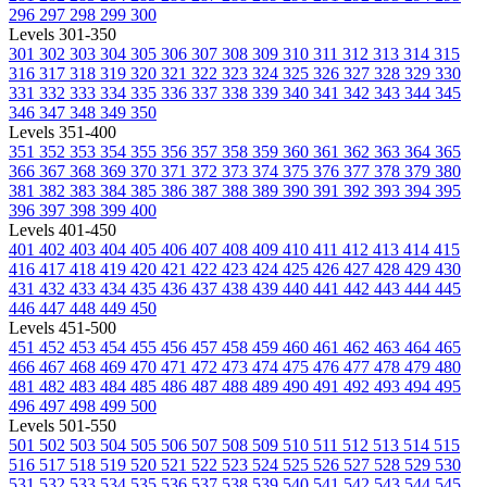
296
297
298
299
300
Levels 301-350
301
302
303
304
305
306
307
308
309
310
311
312
313
314
315
316
317
318
319
320
321
322
323
324
325
326
327
328
329
330
331
332
333
334
335
336
337
338
339
340
341
342
343
344
345
346
347
348
349
350
Levels 351-400
351
352
353
354
355
356
357
358
359
360
361
362
363
364
365
366
367
368
369
370
371
372
373
374
375
376
377
378
379
380
381
382
383
384
385
386
387
388
389
390
391
392
393
394
395
396
397
398
399
400
Levels 401-450
401
402
403
404
405
406
407
408
409
410
411
412
413
414
415
416
417
418
419
420
421
422
423
424
425
426
427
428
429
430
431
432
433
434
435
436
437
438
439
440
441
442
443
444
445
446
447
448
449
450
Levels 451-500
451
452
453
454
455
456
457
458
459
460
461
462
463
464
465
466
467
468
469
470
471
472
473
474
475
476
477
478
479
480
481
482
483
484
485
486
487
488
489
490
491
492
493
494
495
496
497
498
499
500
Levels 501-550
501
502
503
504
505
506
507
508
509
510
511
512
513
514
515
516
517
518
519
520
521
522
523
524
525
526
527
528
529
530
531
532
533
534
535
536
537
538
539
540
541
542
543
544
545