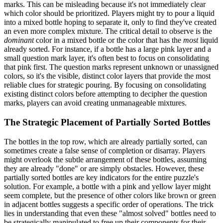
marks. This can be misleading because it's not immediately clear
which color should be prioritized. Players might try to pour a liquid
into a mixed bottle hoping to separate it, only to find they've created
an even more complex mixture. The critical detail to observe is the
dominant
color in a mixed bottle or the color that has the
most
liquid
already sorted. For instance, if a bottle has a large pink layer and a
small question mark layer, it's often best to focus on consolidating
that pink first. The question marks represent unknown or unassigned
colors, so it's the visible, distinct color layers that provide the most
reliable clues for strategic pouring. By focusing on consolidating
existing distinct colors before attempting to decipher the question
marks, players can avoid creating unmanageable mixtures.
The Strategic Placement of Partially Sorted Bottles
The bottles in the top row, which are already partially sorted, can
sometimes create a false sense of completion or disarray. Players
might overlook the subtle arrangement of these bottles, assuming
they are already "done" or are simply obstacles. However, these
partially sorted bottles are key indicators for the entire puzzle's
solution. For example, a bottle with a pink and yellow layer might
seem complete, but the presence of other colors like brown or green
in adjacent bottles suggests a specific order of operations. The trick
lies in understanding that even these "almost solved" bottles need to
be strategically manipulated to free up their components for their