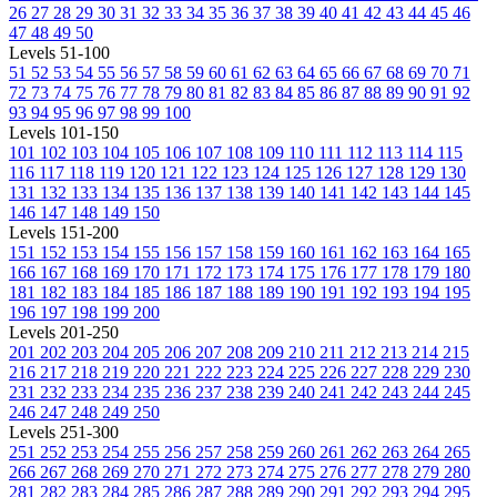
26
27
28
29
30
31
32
33
34
35
36
37
38
39
40
41
42
43
44
45
46
47
48
49
50
Levels 51-100
51
52
53
54
55
56
57
58
59
60
61
62
63
64
65
66
67
68
69
70
71
72
73
74
75
76
77
78
79
80
81
82
83
84
85
86
87
88
89
90
91
92
93
94
95
96
97
98
99
100
Levels 101-150
101
102
103
104
105
106
107
108
109
110
111
112
113
114
115
116
117
118
119
120
121
122
123
124
125
126
127
128
129
130
131
132
133
134
135
136
137
138
139
140
141
142
143
144
145
146
147
148
149
150
Levels 151-200
151
152
153
154
155
156
157
158
159
160
161
162
163
164
165
166
167
168
169
170
171
172
173
174
175
176
177
178
179
180
181
182
183
184
185
186
187
188
189
190
191
192
193
194
195
196
197
198
199
200
Levels 201-250
201
202
203
204
205
206
207
208
209
210
211
212
213
214
215
216
217
218
219
220
221
222
223
224
225
226
227
228
229
230
231
232
233
234
235
236
237
238
239
240
241
242
243
244
245
246
247
248
249
250
Levels 251-300
251
252
253
254
255
256
257
258
259
260
261
262
263
264
265
266
267
268
269
270
271
272
273
274
275
276
277
278
279
280
281
282
283
284
285
286
287
288
289
290
291
292
293
294
295