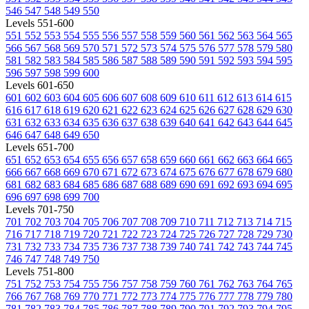
546
547
548
549
550
Levels 551-600
551
552
553
554
555
556
557
558
559
560
561
562
563
564
565
566
567
568
569
570
571
572
573
574
575
576
577
578
579
580
581
582
583
584
585
586
587
588
589
590
591
592
593
594
595
596
597
598
599
600
Levels 601-650
601
602
603
604
605
606
607
608
609
610
611
612
613
614
615
616
617
618
619
620
621
622
623
624
625
626
627
628
629
630
631
632
633
634
635
636
637
638
639
640
641
642
643
644
645
646
647
648
649
650
Levels 651-700
651
652
653
654
655
656
657
658
659
660
661
662
663
664
665
666
667
668
669
670
671
672
673
674
675
676
677
678
679
680
681
682
683
684
685
686
687
688
689
690
691
692
693
694
695
696
697
698
699
700
Levels 701-750
701
702
703
704
705
706
707
708
709
710
711
712
713
714
715
716
717
718
719
720
721
722
723
724
725
726
727
728
729
730
731
732
733
734
735
736
737
738
739
740
741
742
743
744
745
746
747
748
749
750
Levels 751-800
751
752
753
754
755
756
757
758
759
760
761
762
763
764
765
766
767
768
769
770
771
772
773
774
775
776
777
778
779
780
781
782
783
784
785
786
787
788
789
790
791
792
793
794
795