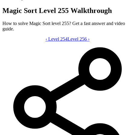
Magic Sort Level 255 Walkthrough
How to solve Magic Sort level 255? Get a fast answer and video
guide.
‹
Level 254
Magic Sort level 255 video guide
Level 256
›