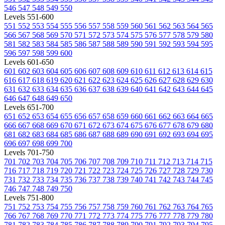
546
547
548
549
550
Levels 551-600
551
552
553
554
555
556
557
558
559
560
561
562
563
564
565
566
567
568
569
570
571
572
573
574
575
576
577
578
579
580
581
582
583
584
585
586
587
588
589
590
591
592
593
594
595
596
597
598
599
600
Levels 601-650
601
602
603
604
605
606
607
608
609
610
611
612
613
614
615
616
617
618
619
620
621
622
623
624
625
626
627
628
629
630
631
632
633
634
635
636
637
638
639
640
641
642
643
644
645
646
647
648
649
650
Levels 651-700
651
652
653
654
655
656
657
658
659
660
661
662
663
664
665
666
667
668
669
670
671
672
673
674
675
676
677
678
679
680
681
682
683
684
685
686
687
688
689
690
691
692
693
694
695
696
697
698
699
700
Levels 701-750
701
702
703
704
705
706
707
708
709
710
711
712
713
714
715
716
717
718
719
720
721
722
723
724
725
726
727
728
729
730
731
732
733
734
735
736
737
738
739
740
741
742
743
744
745
746
747
748
749
750
Levels 751-800
751
752
753
754
755
756
757
758
759
760
761
762
763
764
765
766
767
768
769
770
771
772
773
774
775
776
777
778
779
780
781
782
783
784
785
786
787
788
789
790
791
792
793
794
795