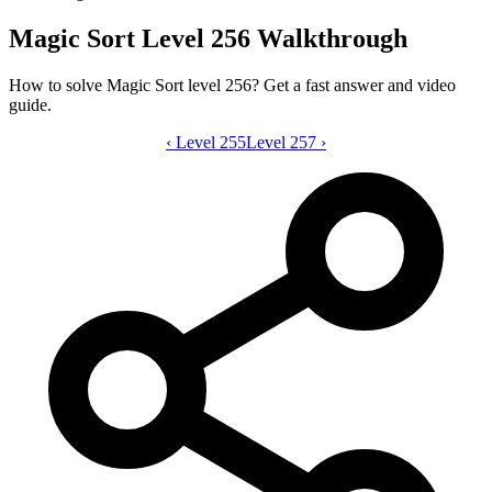
Magic Sort Level 256 Walkthrough
How to solve Magic Sort level 256? Get a fast answer and video
guide.
‹
Level 255
Magic Sort level 256 video guide
Level 257
›