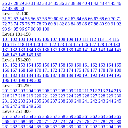
26
27
28
29
30
31
32
33
34
35
36
37
38
39
40
41
42
43
44
45
46
47
48
49
50
Levels 51-100
51
52
53
54
55
56
57
58
59
60
61
62
63
64
65
66
67
68
69
70
71
72
73
74
75
76
77
78
79
80
81
82
83
84
85
86
87
88
89
90
91
92
93
94
95
96
97
98
99
100
Levels 101-150
101
102
103
104
105
106
107
108
109
110
111
112
113
114
115
116
117
118
119
120
121
122
123
124
125
126
127
128
129
130
131
132
133
134
135
136
137
138
139
140
141
142
143
144
145
146
147
148
149
150
Levels 151-200
151
152
153
154
155
156
157
158
159
160
161
162
163
164
165
166
167
168
169
170
171
172
173
174
175
176
177
178
179
180
181
182
183
184
185
186
187
188
189
190
191
192
193
194
195
196
197
198
199
200
Levels 201-250
201
202
203
204
205
206
207
208
209
210
211
212
213
214
215
216
217
218
219
220
221
222
223
224
225
226
227
228
229
230
231
232
233
234
235
236
237
238
239
240
241
242
243
244
245
246
247
248
249
250
Levels 251-300
251
252
253
254
255
256
257
258
259
260
261
262
263
264
265
266
267
268
269
270
271
272
273
274
275
276
277
278
279
280
281
282
283
284
285
286
287
288
289
290
291
292
293
294
295