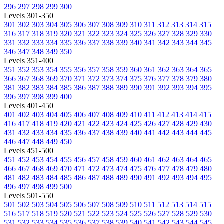
296
297
298
299
300
Levels 301-350
301
302
303
304
305
306
307
308
309
310
311
312
313
314
315
316
317
318
319
320
321
322
323
324
325
326
327
328
329
330
331
332
333
334
335
336
337
338
339
340
341
342
343
344
345
346
347
348
349
350
Levels 351-400
351
352
353
354
355
356
357
358
359
360
361
362
363
364
365
366
367
368
369
370
371
372
373
374
375
376
377
378
379
380
381
382
383
384
385
386
387
388
389
390
391
392
393
394
395
396
397
398
399
400
Levels 401-450
401
402
403
404
405
406
407
408
409
410
411
412
413
414
415
416
417
418
419
420
421
422
423
424
425
426
427
428
429
430
431
432
433
434
435
436
437
438
439
440
441
442
443
444
445
446
447
448
449
450
Levels 451-500
451
452
453
454
455
456
457
458
459
460
461
462
463
464
465
466
467
468
469
470
471
472
473
474
475
476
477
478
479
480
481
482
483
484
485
486
487
488
489
490
491
492
493
494
495
496
497
498
499
500
Levels 501-550
501
502
503
504
505
506
507
508
509
510
511
512
513
514
515
516
517
518
519
520
521
522
523
524
525
526
527
528
529
530
531
532
533
534
535
536
537
538
539
540
541
542
543
544
545