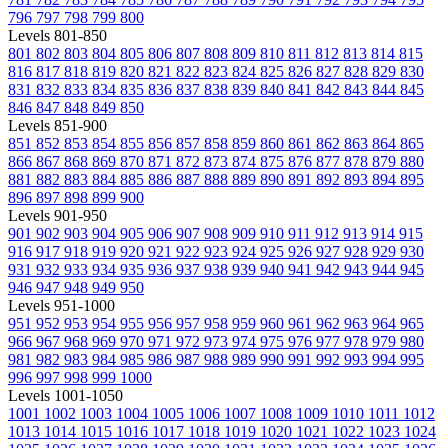
796
797
798
799
800
Levels 801-850
801
802
803
804
805
806
807
808
809
810
811
812
813
814
815
816
817
818
819
820
821
822
823
824
825
826
827
828
829
830
831
832
833
834
835
836
837
838
839
840
841
842
843
844
845
846
847
848
849
850
Levels 851-900
851
852
853
854
855
856
857
858
859
860
861
862
863
864
865
866
867
868
869
870
871
872
873
874
875
876
877
878
879
880
881
882
883
884
885
886
887
888
889
890
891
892
893
894
895
896
897
898
899
900
Levels 901-950
901
902
903
904
905
906
907
908
909
910
911
912
913
914
915
916
917
918
919
920
921
922
923
924
925
926
927
928
929
930
931
932
933
934
935
936
937
938
939
940
941
942
943
944
945
946
947
948
949
950
Levels 951-1000
951
952
953
954
955
956
957
958
959
960
961
962
963
964
965
966
967
968
969
970
971
972
973
974
975
976
977
978
979
980
981
982
983
984
985
986
987
988
989
990
991
992
993
994
995
996
997
998
999
1000
Levels 1001-1050
1001
1002
1003
1004
1005
1006
1007
1008
1009
1010
1011
1012
1013
1014
1015
1016
1017
1018
1019
1020
1021
1022
1023
1024