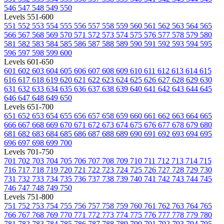
546
547
548
549
550
Levels 551-600
551
552
553
554
555
556
557
558
559
560
561
562
563
564
565
566
567
568
569
570
571
572
573
574
575
576
577
578
579
580
581
582
583
584
585
586
587
588
589
590
591
592
593
594
595
596
597
598
599
600
Levels 601-650
601
602
603
604
605
606
607
608
609
610
611
612
613
614
615
616
617
618
619
620
621
622
623
624
625
626
627
628
629
630
631
632
633
634
635
636
637
638
639
640
641
642
643
644
645
646
647
648
649
650
Levels 651-700
651
652
653
654
655
656
657
658
659
660
661
662
663
664
665
666
667
668
669
670
671
672
673
674
675
676
677
678
679
680
681
682
683
684
685
686
687
688
689
690
691
692
693
694
695
696
697
698
699
700
Levels 701-750
701
702
703
704
705
706
707
708
709
710
711
712
713
714
715
716
717
718
719
720
721
722
723
724
725
726
727
728
729
730
731
732
733
734
735
736
737
738
739
740
741
742
743
744
745
746
747
748
749
750
Levels 751-800
751
752
753
754
755
756
757
758
759
760
761
762
763
764
765
766
767
768
769
770
771
772
773
774
775
776
777
778
779
780
781
782
783
784
785
786
787
788
789
790
791
792
793
794
795