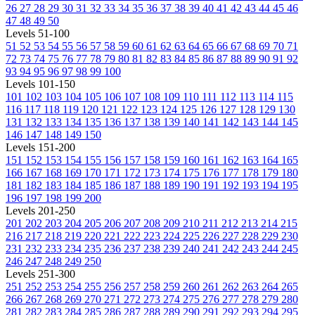
26
27
28
29
30
31
32
33
34
35
36
37
38
39
40
41
42
43
44
45
46
47
48
49
50
Levels 51-100
51
52
53
54
55
56
57
58
59
60
61
62
63
64
65
66
67
68
69
70
71
72
73
74
75
76
77
78
79
80
81
82
83
84
85
86
87
88
89
90
91
92
93
94
95
96
97
98
99
100
Levels 101-150
101
102
103
104
105
106
107
108
109
110
111
112
113
114
115
116
117
118
119
120
121
122
123
124
125
126
127
128
129
130
131
132
133
134
135
136
137
138
139
140
141
142
143
144
145
146
147
148
149
150
Levels 151-200
151
152
153
154
155
156
157
158
159
160
161
162
163
164
165
166
167
168
169
170
171
172
173
174
175
176
177
178
179
180
181
182
183
184
185
186
187
188
189
190
191
192
193
194
195
196
197
198
199
200
Levels 201-250
201
202
203
204
205
206
207
208
209
210
211
212
213
214
215
216
217
218
219
220
221
222
223
224
225
226
227
228
229
230
231
232
233
234
235
236
237
238
239
240
241
242
243
244
245
246
247
248
249
250
Levels 251-300
251
252
253
254
255
256
257
258
259
260
261
262
263
264
265
266
267
268
269
270
271
272
273
274
275
276
277
278
279
280
281
282
283
284
285
286
287
288
289
290
291
292
293
294
295