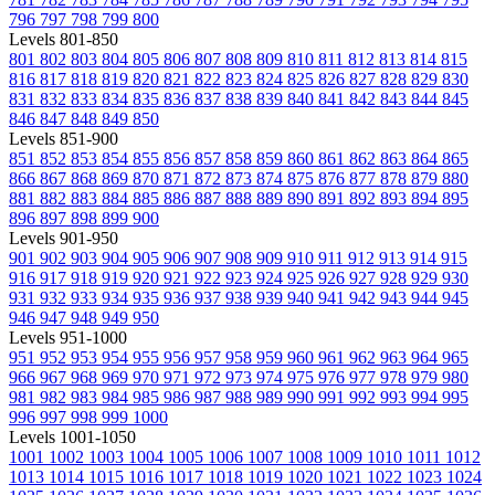
796
797
798
799
800
Levels 801-850
801
802
803
804
805
806
807
808
809
810
811
812
813
814
815
816
817
818
819
820
821
822
823
824
825
826
827
828
829
830
831
832
833
834
835
836
837
838
839
840
841
842
843
844
845
846
847
848
849
850
Levels 851-900
851
852
853
854
855
856
857
858
859
860
861
862
863
864
865
866
867
868
869
870
871
872
873
874
875
876
877
878
879
880
881
882
883
884
885
886
887
888
889
890
891
892
893
894
895
896
897
898
899
900
Levels 901-950
901
902
903
904
905
906
907
908
909
910
911
912
913
914
915
916
917
918
919
920
921
922
923
924
925
926
927
928
929
930
931
932
933
934
935
936
937
938
939
940
941
942
943
944
945
946
947
948
949
950
Levels 951-1000
951
952
953
954
955
956
957
958
959
960
961
962
963
964
965
966
967
968
969
970
971
972
973
974
975
976
977
978
979
980
981
982
983
984
985
986
987
988
989
990
991
992
993
994
995
996
997
998
999
1000
Levels 1001-1050
1001
1002
1003
1004
1005
1006
1007
1008
1009
1010
1011
1012
1013
1014
1015
1016
1017
1018
1019
1020
1021
1022
1023
1024