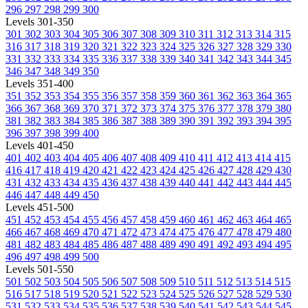
296
297
298
299
300
Levels 301-350
301
302
303
304
305
306
307
308
309
310
311
312
313
314
315
316
317
318
319
320
321
322
323
324
325
326
327
328
329
330
331
332
333
334
335
336
337
338
339
340
341
342
343
344
345
346
347
348
349
350
Levels 351-400
351
352
353
354
355
356
357
358
359
360
361
362
363
364
365
366
367
368
369
370
371
372
373
374
375
376
377
378
379
380
381
382
383
384
385
386
387
388
389
390
391
392
393
394
395
396
397
398
399
400
Levels 401-450
401
402
403
404
405
406
407
408
409
410
411
412
413
414
415
416
417
418
419
420
421
422
423
424
425
426
427
428
429
430
431
432
433
434
435
436
437
438
439
440
441
442
443
444
445
446
447
448
449
450
Levels 451-500
451
452
453
454
455
456
457
458
459
460
461
462
463
464
465
466
467
468
469
470
471
472
473
474
475
476
477
478
479
480
481
482
483
484
485
486
487
488
489
490
491
492
493
494
495
496
497
498
499
500
Levels 501-550
501
502
503
504
505
506
507
508
509
510
511
512
513
514
515
516
517
518
519
520
521
522
523
524
525
526
527
528
529
530
531
532
533
534
535
536
537
538
539
540
541
542
543
544
545