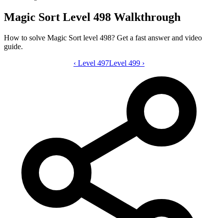
Magic Sort Level 498 Walkthrough
How to solve Magic Sort level 498? Get a fast answer and video
guide.
‹
Level 497
Magic Sort level 498 video guide
Level 499
›