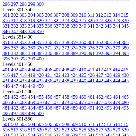
296
297
298
299
300
Levels 301-350
301
302
303
304
305
306
307
308
309
310
311
312
313
314
315
316
317
318
319
320
321
322
323
324
325
326
327
328
329
330
331
332
333
334
335
336
337
338
339
340
341
342
343
344
345
346
347
348
349
350
Levels 351-400
351
352
353
354
355
356
357
358
359
360
361
362
363
364
365
366
367
368
369
370
371
372
373
374
375
376
377
378
379
380
381
382
383
384
385
386
387
388
389
390
391
392
393
394
395
396
397
398
399
400
Levels 401-450
401
402
403
404
405
406
407
408
409
410
411
412
413
414
415
416
417
418
419
420
421
422
423
424
425
426
427
428
429
430
431
432
433
434
435
436
437
438
439
440
441
442
443
444
445
446
447
448
449
450
Levels 451-500
451
452
453
454
455
456
457
458
459
460
461
462
463
464
465
466
467
468
469
470
471
472
473
474
475
476
477
478
479
480
481
482
483
484
485
486
487
488
489
490
491
492
493
494
495
496
497
498
499
500
Levels 501-550
501
502
503
504
505
506
507
508
509
510
511
512
513
514
515
516
517
518
519
520
521
522
523
524
525
526
527
528
529
530
531
532
533
534
535
536
537
538
539
540
541
542
543
544
545