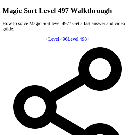
Magic Sort Level 497 Walkthrough
How to solve Magic Sort level 497? Get a fast answer and video
guide.
‹
Level 496
Magic Sort level 497 video guide
Level 498
›