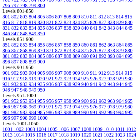
796
797
798
799
800
Levels 801-850
801
802
803
804
805
806
807
808
809
810
811
812
813
814
815
816
817
818
819
820
821
822
823
824
825
826
827
828
829
830
831
832
833
834
835
836
837
838
839
840
841
842
843
844
845
846
847
848
849
850
Levels 851-900
851
852
853
854
855
856
857
858
859
860
861
862
863
864
865
866
867
868
869
870
871
872
873
874
875
876
877
878
879
880
881
882
883
884
885
886
887
888
889
890
891
892
893
894
895
896
897
898
899
900
Levels 901-950
901
902
903
904
905
906
907
908
909
910
911
912
913
914
915
916
917
918
919
920
921
922
923
924
925
926
927
928
929
930
931
932
933
934
935
936
937
938
939
940
941
942
943
944
945
946
947
948
949
950
Levels 951-1000
951
952
953
954
955
956
957
958
959
960
961
962
963
964
965
966
967
968
969
970
971
972
973
974
975
976
977
978
979
980
981
982
983
984
985
986
987
988
989
990
991
992
993
994
995
996
997
998
999
1000
Levels 1001-1050
1001
1002
1003
1004
1005
1006
1007
1008
1009
1010
1011
1012
1013
1014
1015
1016
1017
1018
1019
1020
1021
1022
1023
1024