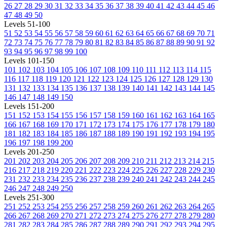
26
27
28
29
30
31
32
33
34
35
36
37
38
39
40
41
42
43
44
45
46
47
48
49
50
Levels 51-100
51
52
53
54
55
56
57
58
59
60
61
62
63
64
65
66
67
68
69
70
71
72
73
74
75
76
77
78
79
80
81
82
83
84
85
86
87
88
89
90
91
92
93
94
95
96
97
98
99
100
Levels 101-150
101
102
103
104
105
106
107
108
109
110
111
112
113
114
115
116
117
118
119
120
121
122
123
124
125
126
127
128
129
130
131
132
133
134
135
136
137
138
139
140
141
142
143
144
145
146
147
148
149
150
Levels 151-200
151
152
153
154
155
156
157
158
159
160
161
162
163
164
165
166
167
168
169
170
171
172
173
174
175
176
177
178
179
180
181
182
183
184
185
186
187
188
189
190
191
192
193
194
195
196
197
198
199
200
Levels 201-250
201
202
203
204
205
206
207
208
209
210
211
212
213
214
215
216
217
218
219
220
221
222
223
224
225
226
227
228
229
230
231
232
233
234
235
236
237
238
239
240
241
242
243
244
245
246
247
248
249
250
Levels 251-300
251
252
253
254
255
256
257
258
259
260
261
262
263
264
265
266
267
268
269
270
271
272
273
274
275
276
277
278
279
280
281
282
283
284
285
286
287
288
289
290
291
292
293
294
295