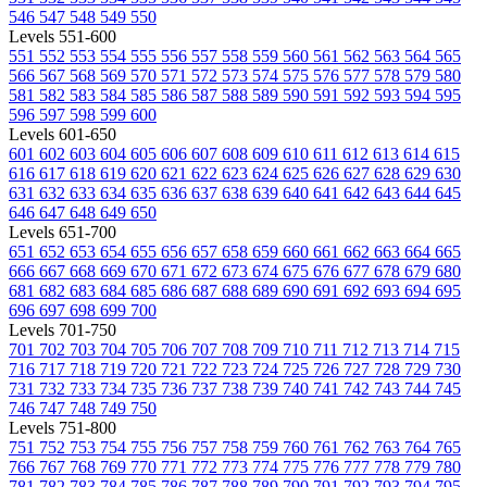
546
547
548
549
550
Levels 551-600
551
552
553
554
555
556
557
558
559
560
561
562
563
564
565
566
567
568
569
570
571
572
573
574
575
576
577
578
579
580
581
582
583
584
585
586
587
588
589
590
591
592
593
594
595
596
597
598
599
600
Levels 601-650
601
602
603
604
605
606
607
608
609
610
611
612
613
614
615
616
617
618
619
620
621
622
623
624
625
626
627
628
629
630
631
632
633
634
635
636
637
638
639
640
641
642
643
644
645
646
647
648
649
650
Levels 651-700
651
652
653
654
655
656
657
658
659
660
661
662
663
664
665
666
667
668
669
670
671
672
673
674
675
676
677
678
679
680
681
682
683
684
685
686
687
688
689
690
691
692
693
694
695
696
697
698
699
700
Levels 701-750
701
702
703
704
705
706
707
708
709
710
711
712
713
714
715
716
717
718
719
720
721
722
723
724
725
726
727
728
729
730
731
732
733
734
735
736
737
738
739
740
741
742
743
744
745
746
747
748
749
750
Levels 751-800
751
752
753
754
755
756
757
758
759
760
761
762
763
764
765
766
767
768
769
770
771
772
773
774
775
776
777
778
779
780
781
782
783
784
785
786
787
788
789
790
791
792
793
794
795