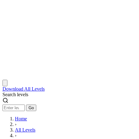
Download
All Levels
Search levels
Go
Home
›
All Levels
›