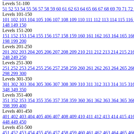
Levels 51-100
51
52
53
54
55
56
57
58
59
60
61
62
63
64
65
66
67
68
69
70
71
72
Levels 101-150
101
102
103
104
105
106
107
108
109
110
111
112
113
114
115
116
148
149
150
Levels 151-200
151
152
153
154
155
156
157
158
159
160
161
162
163
164
165
16
198
199
200
Levels 201-250
201
202
203
204
205
206
207
208
209
210
211
212
213
214
215
21
248
249
250
Levels 251-300
251
252
253
254
255
256
257
258
259
260
261
262
263
264
265
26
298
299
300
Levels 301-350
301
302
303
304
305
306
307
308
309
310
311
312
313
314
315
31
348
349
350
Levels 351-400
351
352
353
354
355
356
357
358
359
360
361
362
363
364
365
36
398
399
400
Levels 401-450
401
402
403
404
405
406
407
408
409
410
411
412
413
414
415
41
448
449
450
Levels 451-500
451
452
453
454
455
456
457
458
459
460
461
462
463
464
465
46