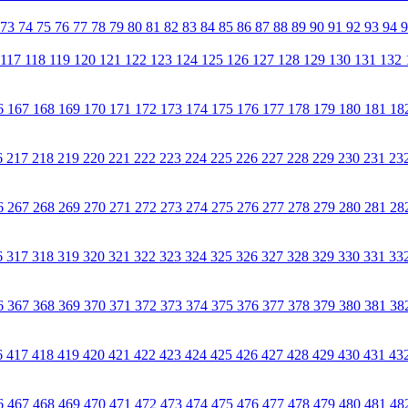
73
74
75
76
77
78
79
80
81
82
83
84
85
86
87
88
89
90
91
92
93
94
117
118
119
120
121
122
123
124
125
126
127
128
129
130
131
132
6
167
168
169
170
171
172
173
174
175
176
177
178
179
180
181
18
6
217
218
219
220
221
222
223
224
225
226
227
228
229
230
231
23
6
267
268
269
270
271
272
273
274
275
276
277
278
279
280
281
28
6
317
318
319
320
321
322
323
324
325
326
327
328
329
330
331
33
6
367
368
369
370
371
372
373
374
375
376
377
378
379
380
381
38
6
417
418
419
420
421
422
423
424
425
426
427
428
429
430
431
43
6
467
468
469
470
471
472
473
474
475
476
477
478
479
480
481
48