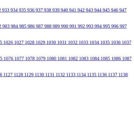
2
933
934
935
936
937
938
939
940
941
942
943
944
945
946
947
2
983
984
985
986
987
988
989
990
991
992
993
994
995
996
997
25
1026
1027
1028
1029
1030
1031
1032
1033
1034
1035
1036
1037
75
1076
1077
1078
1079
1080
1081
1082
1083
1084
1085
1086
1087
26
1127
1128
1129
1130
1131
1132
1133
1134
1135
1136
1137
1138