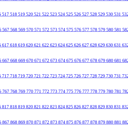
6
517
518
519
520
521
522
523
524
525
526
527
528
529
530
531
53
6
567
568
569
570
571
572
573
574
575
576
577
578
579
580
581
58
6
617
618
619
620
621
622
623
624
625
626
627
628
629
630
631
63
6
667
668
669
670
671
672
673
674
675
676
677
678
679
680
681
68
6
717
718
719
720
721
722
723
724
725
726
727
728
729
730
731
73
6
767
768
769
770
771
772
773
774
775
776
777
778
779
780
781
78
6
817
818
819
820
821
822
823
824
825
826
827
828
829
830
831
83
6
867
868
869
870
871
872
873
874
875
876
877
878
879
880
881
88