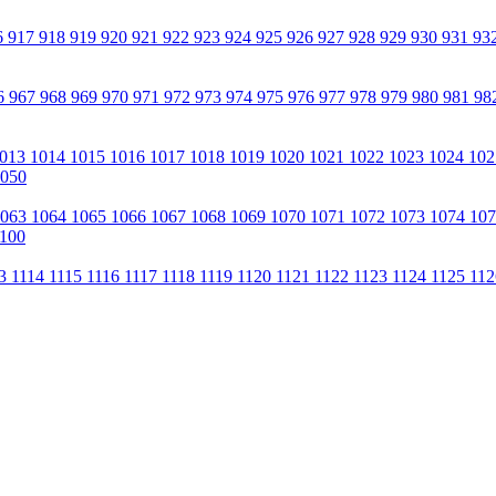
6
917
918
919
920
921
922
923
924
925
926
927
928
929
930
931
93
6
967
968
969
970
971
972
973
974
975
976
977
978
979
980
981
98
013
1014
1015
1016
1017
1018
1019
1020
1021
1022
1023
1024
10
050
1063
1064
1065
1066
1067
1068
1069
1070
1071
1072
1073
1074
10
100
13
1114
1115
1116
1117
1118
1119
1120
1121
1122
1123
1124
1125
11