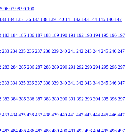
95
96
97
98
99
100
133
134
135
136
137
138
139
140
141
142
143
144
145
146
147
2
183
184
185
186
187
188
189
190
191
192
193
194
195
196
197
2
233
234
235
236
237
238
239
240
241
242
243
244
245
246
247
2
283
284
285
286
287
288
289
290
291
292
293
294
295
296
297
2
333
334
335
336
337
338
339
340
341
342
343
344
345
346
347
2
383
384
385
386
387
388
389
390
391
392
393
394
395
396
397
2
433
434
435
436
437
438
439
440
441
442
443
444
445
446
447
2
483
484
485
486
487
488
489
490
491
492
493
494
495
496
497