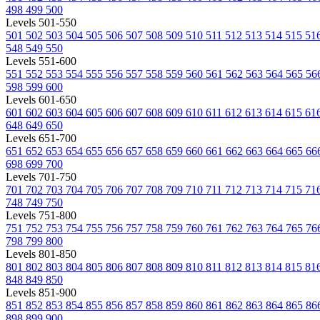
498
499
500
Levels 501-550
501
502
503
504
505
506
507
508
509
510
511
512
513
514
515
51
548
549
550
Levels 551-600
551
552
553
554
555
556
557
558
559
560
561
562
563
564
565
56
598
599
600
Levels 601-650
601
602
603
604
605
606
607
608
609
610
611
612
613
614
615
61
648
649
650
Levels 651-700
651
652
653
654
655
656
657
658
659
660
661
662
663
664
665
66
698
699
700
Levels 701-750
701
702
703
704
705
706
707
708
709
710
711
712
713
714
715
71
748
749
750
Levels 751-800
751
752
753
754
755
756
757
758
759
760
761
762
763
764
765
76
798
799
800
Levels 801-850
801
802
803
804
805
806
807
808
809
810
811
812
813
814
815
81
848
849
850
Levels 851-900
851
852
853
854
855
856
857
858
859
860
861
862
863
864
865
86
898
899
900