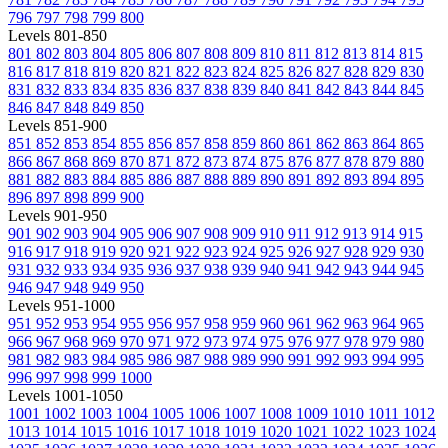
796
797
798
799
800
Levels 801-850
801
802
803
804
805
806
807
808
809
810
811
812
813
814
815
816
817
818
819
820
821
822
823
824
825
826
827
828
829
830
831
832
833
834
835
836
837
838
839
840
841
842
843
844
845
846
847
848
849
850
Levels 851-900
851
852
853
854
855
856
857
858
859
860
861
862
863
864
865
866
867
868
869
870
871
872
873
874
875
876
877
878
879
880
881
882
883
884
885
886
887
888
889
890
891
892
893
894
895
896
897
898
899
900
Levels 901-950
901
902
903
904
905
906
907
908
909
910
911
912
913
914
915
916
917
918
919
920
921
922
923
924
925
926
927
928
929
930
931
932
933
934
935
936
937
938
939
940
941
942
943
944
945
946
947
948
949
950
Levels 951-1000
951
952
953
954
955
956
957
958
959
960
961
962
963
964
965
966
967
968
969
970
971
972
973
974
975
976
977
978
979
980
981
982
983
984
985
986
987
988
989
990
991
992
993
994
995
996
997
998
999
1000
Levels 1001-1050
1001
1002
1003
1004
1005
1006
1007
1008
1009
1010
1011
1012
1013
1014
1015
1016
1017
1018
1019
1020
1021
1022
1023
1024