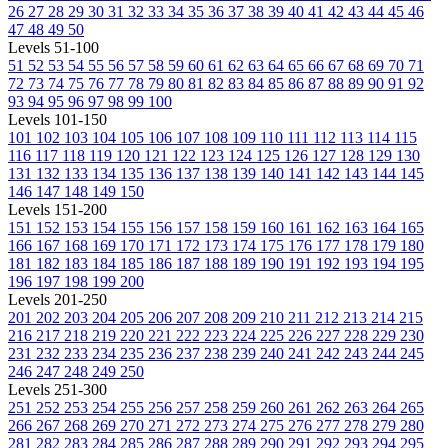
26
27
28
29
30
31
32
33
34
35
36
37
38
39
40
41
42
43
44
45
46
47
48
49
50
Levels 51-100
51
52
53
54
55
56
57
58
59
60
61
62
63
64
65
66
67
68
69
70
71
72
73
74
75
76
77
78
79
80
81
82
83
84
85
86
87
88
89
90
91
92
93
94
95
96
97
98
99
100
Levels 101-150
101
102
103
104
105
106
107
108
109
110
111
112
113
114
115
116
117
118
119
120
121
122
123
124
125
126
127
128
129
130
131
132
133
134
135
136
137
138
139
140
141
142
143
144
145
146
147
148
149
150
Levels 151-200
151
152
153
154
155
156
157
158
159
160
161
162
163
164
165
166
167
168
169
170
171
172
173
174
175
176
177
178
179
180
181
182
183
184
185
186
187
188
189
190
191
192
193
194
195
196
197
198
199
200
Levels 201-250
201
202
203
204
205
206
207
208
209
210
211
212
213
214
215
216
217
218
219
220
221
222
223
224
225
226
227
228
229
230
231
232
233
234
235
236
237
238
239
240
241
242
243
244
245
246
247
248
249
250
Levels 251-300
251
252
253
254
255
256
257
258
259
260
261
262
263
264
265
266
267
268
269
270
271
272
273
274
275
276
277
278
279
280
281
282
283
284
285
286
287
288
289
290
291
292
293
294
295