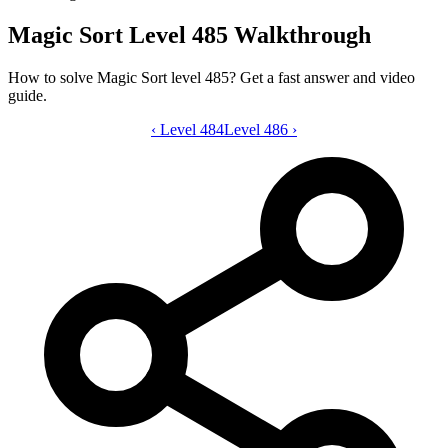
Magic Sort Level 485 Walkthrough
How to solve Magic Sort level 485? Get a fast answer and video
guide.
‹
Level 484
Magic Sort level 485 video guide
Level 486
›