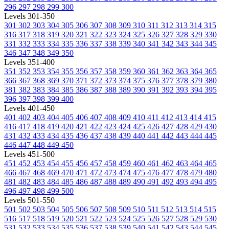
296
297
298
299
300
Levels 301-350
301
302
303
304
305
306
307
308
309
310
311
312
313
314
315
316
317
318
319
320
321
322
323
324
325
326
327
328
329
330
331
332
333
334
335
336
337
338
339
340
341
342
343
344
345
346
347
348
349
350
Levels 351-400
351
352
353
354
355
356
357
358
359
360
361
362
363
364
365
366
367
368
369
370
371
372
373
374
375
376
377
378
379
380
381
382
383
384
385
386
387
388
389
390
391
392
393
394
395
396
397
398
399
400
Levels 401-450
401
402
403
404
405
406
407
408
409
410
411
412
413
414
415
416
417
418
419
420
421
422
423
424
425
426
427
428
429
430
431
432
433
434
435
436
437
438
439
440
441
442
443
444
445
446
447
448
449
450
Levels 451-500
451
452
453
454
455
456
457
458
459
460
461
462
463
464
465
466
467
468
469
470
471
472
473
474
475
476
477
478
479
480
481
482
483
484
485
486
487
488
489
490
491
492
493
494
495
496
497
498
499
500
Levels 501-550
501
502
503
504
505
506
507
508
509
510
511
512
513
514
515
516
517
518
519
520
521
522
523
524
525
526
527
528
529
530
531
532
533
534
535
536
537
538
539
540
541
542
543
544
545