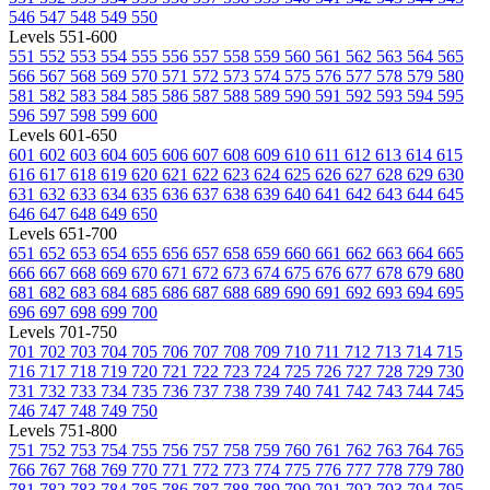
546
547
548
549
550
Levels 551-600
551
552
553
554
555
556
557
558
559
560
561
562
563
564
565
566
567
568
569
570
571
572
573
574
575
576
577
578
579
580
581
582
583
584
585
586
587
588
589
590
591
592
593
594
595
596
597
598
599
600
Levels 601-650
601
602
603
604
605
606
607
608
609
610
611
612
613
614
615
616
617
618
619
620
621
622
623
624
625
626
627
628
629
630
631
632
633
634
635
636
637
638
639
640
641
642
643
644
645
646
647
648
649
650
Levels 651-700
651
652
653
654
655
656
657
658
659
660
661
662
663
664
665
666
667
668
669
670
671
672
673
674
675
676
677
678
679
680
681
682
683
684
685
686
687
688
689
690
691
692
693
694
695
696
697
698
699
700
Levels 701-750
701
702
703
704
705
706
707
708
709
710
711
712
713
714
715
716
717
718
719
720
721
722
723
724
725
726
727
728
729
730
731
732
733
734
735
736
737
738
739
740
741
742
743
744
745
746
747
748
749
750
Levels 751-800
751
752
753
754
755
756
757
758
759
760
761
762
763
764
765
766
767
768
769
770
771
772
773
774
775
776
777
778
779
780
781
782
783
784
785
786
787
788
789
790
791
792
793
794
795