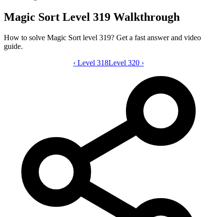
Magic Sort Level 319 Walkthrough
How to solve Magic Sort level 319? Get a fast answer and video
guide.
‹
Level 318
Magic Sort level 319 video guide
Level 320
›