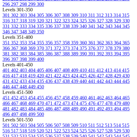
296
297
298
299
300
Levels 301-350
301
302
303
304
305
306
307
308
309
310
311
312
313
314
315
316
317
318
319
320
321
322
323
324
325
326
327
328
329
330
331
332
333
334
335
336
337
338
339
340
341
342
343
344
345
346
347
348
349
350
Levels 351-400
351
352
353
354
355
356
357
358
359
360
361
362
363
364
365
366
367
368
369
370
371
372
373
374
375
376
377
378
379
380
381
382
383
384
385
386
387
388
389
390
391
392
393
394
395
396
397
398
399
400
Levels 401-450
401
402
403
404
405
406
407
408
409
410
411
412
413
414
415
416
417
418
419
420
421
422
423
424
425
426
427
428
429
430
431
432
433
434
435
436
437
438
439
440
441
442
443
444
445
446
447
448
449
450
Levels 451-500
451
452
453
454
455
456
457
458
459
460
461
462
463
464
465
466
467
468
469
470
471
472
473
474
475
476
477
478
479
480
481
482
483
484
485
486
487
488
489
490
491
492
493
494
495
496
497
498
499
500
Levels 501-550
501
502
503
504
505
506
507
508
509
510
511
512
513
514
515
516
517
518
519
520
521
522
523
524
525
526
527
528
529
530
531
532
533
534
535
536
537
538
539
540
541
542
543
544
545