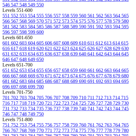
546
547
548
549
550
Levels 551-600
551
552
553
554
555
556
557
558
559
560
561
562
563
564
565
566
567
568
569
570
571
572
573
574
575
576
577
578
579
580
581
582
583
584
585
586
587
588
589
590
591
592
593
594
595
596
597
598
599
600
Levels 601-650
601
602
603
604
605
606
607
608
609
610
611
612
613
614
615
616
617
618
619
620
621
622
623
624
625
626
627
628
629
630
631
632
633
634
635
636
637
638
639
640
641
642
643
644
645
646
647
648
649
650
Levels 651-700
651
652
653
654
655
656
657
658
659
660
661
662
663
664
665
666
667
668
669
670
671
672
673
674
675
676
677
678
679
680
681
682
683
684
685
686
687
688
689
690
691
692
693
694
695
696
697
698
699
700
Levels 701-750
701
702
703
704
705
706
707
708
709
710
711
712
713
714
715
716
717
718
719
720
721
722
723
724
725
726
727
728
729
730
731
732
733
734
735
736
737
738
739
740
741
742
743
744
745
746
747
748
749
750
Levels 751-800
751
752
753
754
755
756
757
758
759
760
761
762
763
764
765
766
767
768
769
770
771
772
773
774
775
776
777
778
779
780
781
782
783
784
785
786
787
788
789
790
791
792
793
794
795