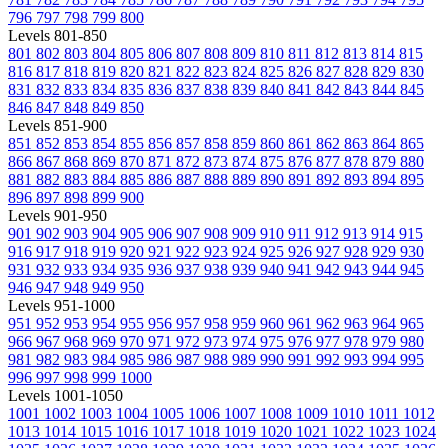
796
797
798
799
800
Levels 801-850
801
802
803
804
805
806
807
808
809
810
811
812
813
814
815
816
817
818
819
820
821
822
823
824
825
826
827
828
829
830
831
832
833
834
835
836
837
838
839
840
841
842
843
844
845
846
847
848
849
850
Levels 851-900
851
852
853
854
855
856
857
858
859
860
861
862
863
864
865
866
867
868
869
870
871
872
873
874
875
876
877
878
879
880
881
882
883
884
885
886
887
888
889
890
891
892
893
894
895
896
897
898
899
900
Levels 901-950
901
902
903
904
905
906
907
908
909
910
911
912
913
914
915
916
917
918
919
920
921
922
923
924
925
926
927
928
929
930
931
932
933
934
935
936
937
938
939
940
941
942
943
944
945
946
947
948
949
950
Levels 951-1000
951
952
953
954
955
956
957
958
959
960
961
962
963
964
965
966
967
968
969
970
971
972
973
974
975
976
977
978
979
980
981
982
983
984
985
986
987
988
989
990
991
992
993
994
995
996
997
998
999
1000
Levels 1001-1050
1001
1002
1003
1004
1005
1006
1007
1008
1009
1010
1011
1012
1013
1014
1015
1016
1017
1018
1019
1020
1021
1022
1023
1024