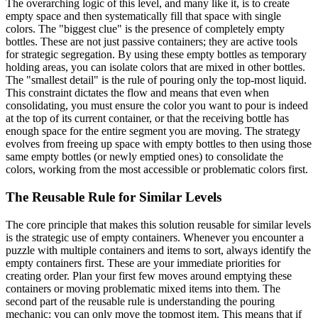
The overarching logic of this level, and many like it, is to create
empty space and then systematically fill that space with single
colors. The "biggest clue" is the presence of completely empty
bottles. These are not just passive containers; they are active tools
for strategic segregation. By using these empty bottles as temporary
holding areas, you can isolate colors that are mixed in other bottles.
The "smallest detail" is the rule of pouring only the top-most liquid.
This constraint dictates the flow and means that even when
consolidating, you must ensure the color you want to pour is indeed
at the top of its current container, or that the receiving bottle has
enough space for the entire segment you are moving. The strategy
evolves from freeing up space with empty bottles to then using those
same empty bottles (or newly emptied ones) to consolidate the
colors, working from the most accessible or problematic colors first.
The Reusable Rule for Similar Levels
The core principle that makes this solution reusable for similar levels
is the strategic use of empty containers. Whenever you encounter a
puzzle with multiple containers and items to sort, always identify the
empty containers first. These are your immediate priorities for
creating order. Plan your first few moves around emptying these
containers or moving problematic mixed items into them. The
second part of the reusable rule is understanding the pouring
mechanic: you can only move the topmost item. This means that if