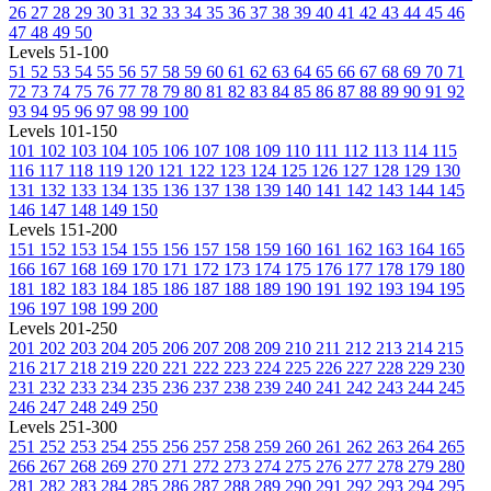
26
27
28
29
30
31
32
33
34
35
36
37
38
39
40
41
42
43
44
45
46
47
48
49
50
Levels 51-100
51
52
53
54
55
56
57
58
59
60
61
62
63
64
65
66
67
68
69
70
71
72
73
74
75
76
77
78
79
80
81
82
83
84
85
86
87
88
89
90
91
92
93
94
95
96
97
98
99
100
Levels 101-150
101
102
103
104
105
106
107
108
109
110
111
112
113
114
115
116
117
118
119
120
121
122
123
124
125
126
127
128
129
130
131
132
133
134
135
136
137
138
139
140
141
142
143
144
145
146
147
148
149
150
Levels 151-200
151
152
153
154
155
156
157
158
159
160
161
162
163
164
165
166
167
168
169
170
171
172
173
174
175
176
177
178
179
180
181
182
183
184
185
186
187
188
189
190
191
192
193
194
195
196
197
198
199
200
Levels 201-250
201
202
203
204
205
206
207
208
209
210
211
212
213
214
215
216
217
218
219
220
221
222
223
224
225
226
227
228
229
230
231
232
233
234
235
236
237
238
239
240
241
242
243
244
245
246
247
248
249
250
Levels 251-300
251
252
253
254
255
256
257
258
259
260
261
262
263
264
265
266
267
268
269
270
271
272
273
274
275
276
277
278
279
280
281
282
283
284
285
286
287
288
289
290
291
292
293
294
295