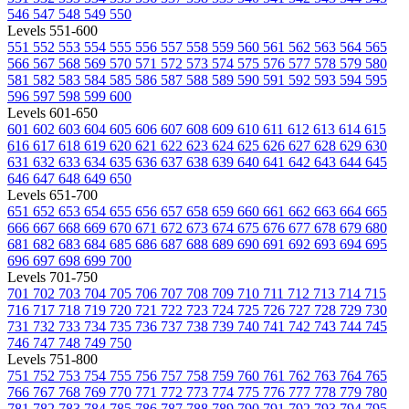
546
547
548
549
550
Levels 551-600
551
552
553
554
555
556
557
558
559
560
561
562
563
564
565
566
567
568
569
570
571
572
573
574
575
576
577
578
579
580
581
582
583
584
585
586
587
588
589
590
591
592
593
594
595
596
597
598
599
600
Levels 601-650
601
602
603
604
605
606
607
608
609
610
611
612
613
614
615
616
617
618
619
620
621
622
623
624
625
626
627
628
629
630
631
632
633
634
635
636
637
638
639
640
641
642
643
644
645
646
647
648
649
650
Levels 651-700
651
652
653
654
655
656
657
658
659
660
661
662
663
664
665
666
667
668
669
670
671
672
673
674
675
676
677
678
679
680
681
682
683
684
685
686
687
688
689
690
691
692
693
694
695
696
697
698
699
700
Levels 701-750
701
702
703
704
705
706
707
708
709
710
711
712
713
714
715
716
717
718
719
720
721
722
723
724
725
726
727
728
729
730
731
732
733
734
735
736
737
738
739
740
741
742
743
744
745
746
747
748
749
750
Levels 751-800
751
752
753
754
755
756
757
758
759
760
761
762
763
764
765
766
767
768
769
770
771
772
773
774
775
776
777
778
779
780
781
782
783
784
785
786
787
788
789
790
791
792
793
794
795