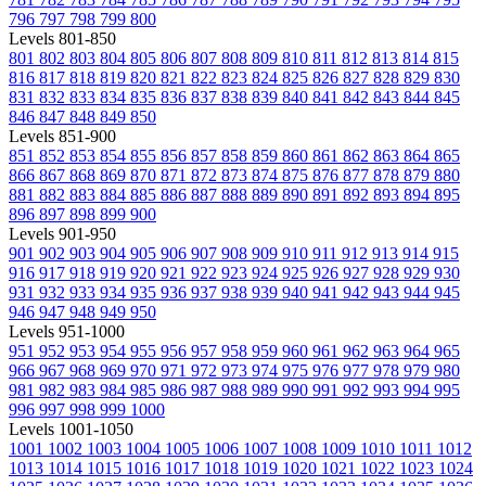
796
797
798
799
800
Levels 801-850
801
802
803
804
805
806
807
808
809
810
811
812
813
814
815
816
817
818
819
820
821
822
823
824
825
826
827
828
829
830
831
832
833
834
835
836
837
838
839
840
841
842
843
844
845
846
847
848
849
850
Levels 851-900
851
852
853
854
855
856
857
858
859
860
861
862
863
864
865
866
867
868
869
870
871
872
873
874
875
876
877
878
879
880
881
882
883
884
885
886
887
888
889
890
891
892
893
894
895
896
897
898
899
900
Levels 901-950
901
902
903
904
905
906
907
908
909
910
911
912
913
914
915
916
917
918
919
920
921
922
923
924
925
926
927
928
929
930
931
932
933
934
935
936
937
938
939
940
941
942
943
944
945
946
947
948
949
950
Levels 951-1000
951
952
953
954
955
956
957
958
959
960
961
962
963
964
965
966
967
968
969
970
971
972
973
974
975
976
977
978
979
980
981
982
983
984
985
986
987
988
989
990
991
992
993
994
995
996
997
998
999
1000
Levels 1001-1050
1001
1002
1003
1004
1005
1006
1007
1008
1009
1010
1011
1012
1013
1014
1015
1016
1017
1018
1019
1020
1021
1022
1023
1024