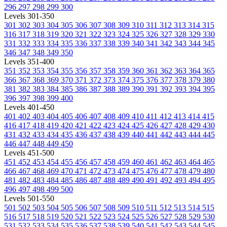
296
297
298
299
300
Levels 301-350
301
302
303
304
305
306
307
308
309
310
311
312
313
314
315
316
317
318
319
320
321
322
323
324
325
326
327
328
329
330
331
332
333
334
335
336
337
338
339
340
341
342
343
344
345
346
347
348
349
350
Levels 351-400
351
352
353
354
355
356
357
358
359
360
361
362
363
364
365
366
367
368
369
370
371
372
373
374
375
376
377
378
379
380
381
382
383
384
385
386
387
388
389
390
391
392
393
394
395
396
397
398
399
400
Levels 401-450
401
402
403
404
405
406
407
408
409
410
411
412
413
414
415
416
417
418
419
420
421
422
423
424
425
426
427
428
429
430
431
432
433
434
435
436
437
438
439
440
441
442
443
444
445
446
447
448
449
450
Levels 451-500
451
452
453
454
455
456
457
458
459
460
461
462
463
464
465
466
467
468
469
470
471
472
473
474
475
476
477
478
479
480
481
482
483
484
485
486
487
488
489
490
491
492
493
494
495
496
497
498
499
500
Levels 501-550
501
502
503
504
505
506
507
508
509
510
511
512
513
514
515
516
517
518
519
520
521
522
523
524
525
526
527
528
529
530
531
532
533
534
535
536
537
538
539
540
541
542
543
544
545