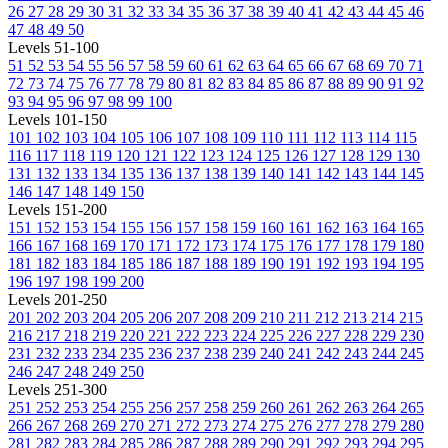
26
27
28
29
30
31
32
33
34
35
36
37
38
39
40
41
42
43
44
45
46
47
48
49
50
Levels 51-100
51
52
53
54
55
56
57
58
59
60
61
62
63
64
65
66
67
68
69
70
71
72
73
74
75
76
77
78
79
80
81
82
83
84
85
86
87
88
89
90
91
92
93
94
95
96
97
98
99
100
Levels 101-150
101
102
103
104
105
106
107
108
109
110
111
112
113
114
115
116
117
118
119
120
121
122
123
124
125
126
127
128
129
130
131
132
133
134
135
136
137
138
139
140
141
142
143
144
145
146
147
148
149
150
Levels 151-200
151
152
153
154
155
156
157
158
159
160
161
162
163
164
165
166
167
168
169
170
171
172
173
174
175
176
177
178
179
180
181
182
183
184
185
186
187
188
189
190
191
192
193
194
195
196
197
198
199
200
Levels 201-250
201
202
203
204
205
206
207
208
209
210
211
212
213
214
215
216
217
218
219
220
221
222
223
224
225
226
227
228
229
230
231
232
233
234
235
236
237
238
239
240
241
242
243
244
245
246
247
248
249
250
Levels 251-300
251
252
253
254
255
256
257
258
259
260
261
262
263
264
265
266
267
268
269
270
271
272
273
274
275
276
277
278
279
280
281
282
283
284
285
286
287
288
289
290
291
292
293
294
295