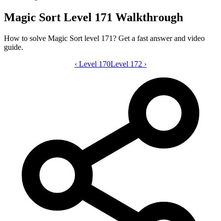
Magic Sort Level 171 Walkthrough
How to solve Magic Sort level 171? Get a fast answer and video
guide.
‹
Level 170
Magic Sort level 171 video guide
Level 172
›